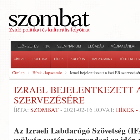
ELŐFIZETÉS
1%
SZEMINÁRIUM
ELŐADÁS
MÉDIAAJÁNLAT
CÍMLAP
POLITIKA
HÍREK
KULTÚRA
HAGYOMÁNY
TÖRTÉNELE
Címlap
Hírek - lapszemle
Izrael bejelentkezett a foci EB szervezésé
IZRAEL BEJELENTKEZETT A
SZERVEZÉSÉRE
ÍRTA:
SZOMBAT
-
2021-02-16
ROVAT:
HÍREK 
Az Izraeli Labdarúgó Szövetség (IFA
szükség esetén megrendezi az idén 