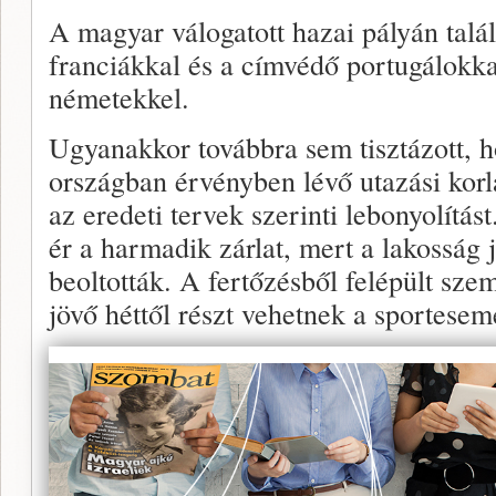
A magyar válogatott hazai pályán talá
franciákkal és a címvédő portugálokka
németekkel.
Ugyanakkor továbbra sem tisztázott, ho
országban érvényben lévő utazási korl
az eredeti tervek szerinti lebonyolítá
ér a harmadik zárlat, mert a lakosság 
beoltották. A fertőzésből felépült szem
jövő héttől részt vehetnek a sportese