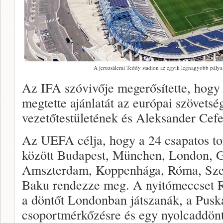
A jeruzsálemi Teddy stadion az egyik legnagyobb pály
Az IFA szóvivője megerősítette, hogy 
megtette ajánlatát az európai szövets
vezetőtestületének és Aleksander Cefe
Az UEFA célja, hogy a 24 csapatos torn
között Budapest, München, London, G
Amszterdam, Koppenhága, Róma, Szen
Baku rendezze meg. A nyitómeccset R
a döntőt Londonban játszanák, a Pus
csoportmérkőzésre és egy nyolcaddönt