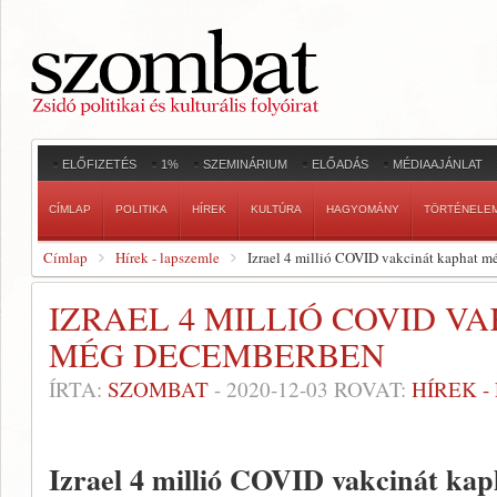
ELŐFIZETÉS
1%
SZEMINÁRIUM
ELŐADÁS
MÉDIAAJÁNLAT
CÍMLAP
POLITIKA
HÍREK
KULTÚRA
HAGYOMÁNY
TÖRTÉNELE
Címlap
Hírek - lapszemle
Izrael 4 millió COVID vakcinát kaphat 
IZRAEL 4 MILLIÓ COVID V
MÉG DECEMBERBEN
ÍRTA:
SZOMBAT
-
2020-12-03
ROVAT:
HÍREK 
Izrael 4 millió COVID vakcinát ka