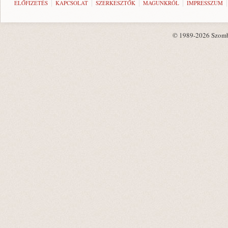
ELŐFIZETÉS
KAPCSOLAT
SZERKESZTŐK
MAGUNKRÓL
IMPRESSZUM
© 1989-2026 Szombat