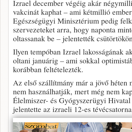
Izrael december végéig akár négymilli
vakcinát kaphat – ami kétmillió embe
Egészségügyi Minisztérium pedig felk
szervezeteket arra, hogy naponta minte
oltassanak be – jelentették csütörtökön
Ilyen tempóban Izrael lakosságának ak
oltani januárig – ami sokkal optimistáb
korábban feltételezték.
Az első szállítmány már a jövő héten 
nem használhatják, mert még nem kap
Élelmiszer- és Gyógyszerügyi Hivatal
jelentette az izraeli 12-es tévécsatorna