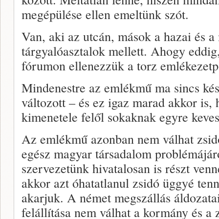
megépülése ellen emeltünk szót.
Van, aki az utcán, mások a hazai és a
tárgyalóasztalok mellett. Ahogy eddig
fórumon ellenezzük a torz emlékezetpol
Mindenestre az emlékmű ma sincs kés
változott – és ez igaz marad akkor is,
kimenetele felől sokaknak egyre keve
Az emlékmű azonban nem válhat zsidó
egész magyar társadalom problémájáró
szervezetünk hivatalosan is részt ve
akkor azt óhatatlanul zsidó üggyé ten
akarjuk. A német megszállás áldozat
felállítása nem válhat a kormány és a 