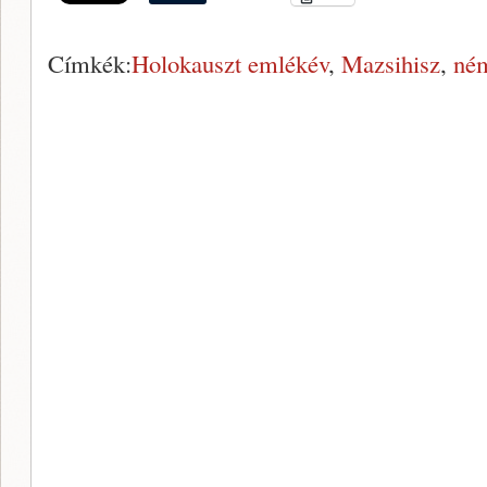
Címkék:
Holokauszt emlékév
,
Mazsihisz
,
né