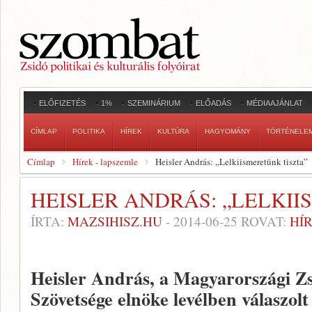
ELŐFIZETÉS
1%
SZEMINÁRIUM
ELŐADÁS
MÉDIAAJÁNLAT
CÍMLAP
POLITIKA
HÍREK
KULTÚRA
HAGYOMÁNY
TÖRTÉNELE
Címlap
Hírek - lapszemle
Heisler András: „Lelkiismeretünk tiszta”
HEISLER ANDRÁS: „LELKII
ÍRTA:
MAZSIHISZ.HU
-
2014-06-25
ROVAT:
HÍ
Heisler András, a Magyarországi Z
Szövetsége elnöke levélben válaszolt