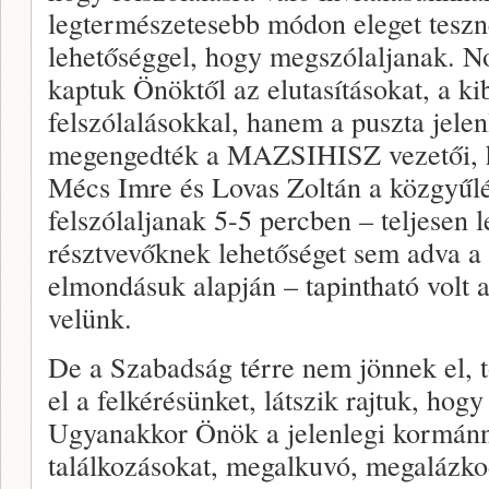
legtermészetesebb módon eleget teszne
lehetőséggel, hogy megszólaljanak. No
kaptuk Önöktől az elutasításokat, a k
felszólalásokkal, hanem a puszta jelen
megengedték a MAZSIHISZ vezetői, 
Mécs Imre és Lovas Zoltán a közgyűlé
felszólaljanak 5-5 percben – teljesen l
résztvevőknek lehetőséget sem adva a r
elmondásuk alapján – tapintható volt a
velünk.
De a Szabadság térre nem jönnek el, t
el a felkérésünket, látszik rajtuk, hog
Ugyanakkor Önök a jelenlegi kormánn
találkozásokat, megalkuvó, megalázk