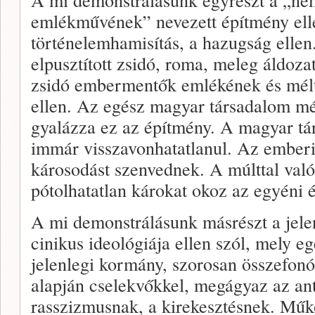
emlékművének” nevezett építmény elle
történelemhamisítás, a hazugság ellen
elpusztított zsidó, roma, meleg áldoza
zsidó embermentők emlékének és mél
ellen. Az egész magyar társadalom mé
gyalázza ez az építmény. A magyar tá
immár visszavonhatatlanul. Az emberi 
károsodást szenvednek. A múlttal val
pótolhatatlan károkat okoz az egyéni 
A mi demonstrálásunk másrészt a jele
cinikus ideológiája ellen szól, mely 
jelenlegi kormány, szorosan összefonó
alapján cselekvőkkel, megágyaz az an
rasszizmusnak, a kirekesztésnek. Műk