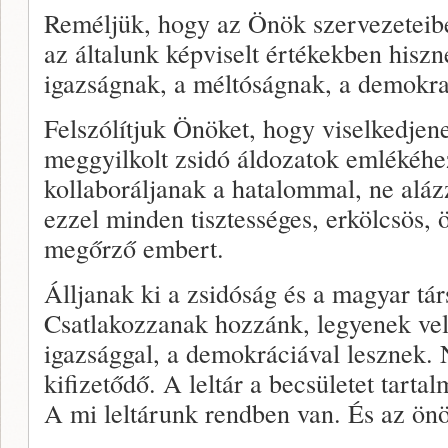
Reméljük, hogy az Önök szervezeteib
az általunk képviselt értékekben hisz
igazságnak, a méltóságnak, a demokr
Felszólítjuk Önöket, hogy viselkedjen
meggyilkolt zsidó áldozatok emlékéh
kollaboráljanak a hatalommal, ne aláz
ezzel minden tisztességes, erkölcsös, 
megőrző embert.
Álljanak ki a zsidóság és a magyar tá
Csatlakozzanak hozzánk, legyenek ve
igazsággal, a demokráciával lesznek.
kifizetődő. A leltár a becsületet tarta
A mi leltárunk rendben van. És az ön