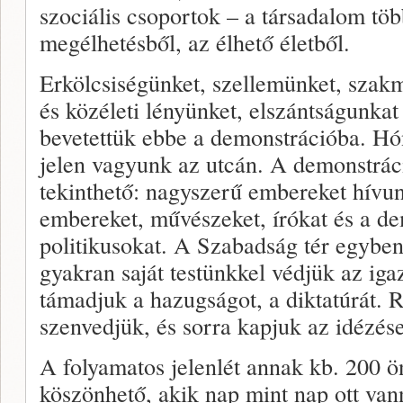
szociális csoportok – a társadalom tö
megélhetésből, az élhető életből.
Erkölcsiségünket, szellemünket, szak
és közéleti lényünket, elszántságunkat 
bevetettük ebbe a demonstrációba. Hó
jelen vagyunk az utcán. A demonstrá
tekinthető: nagyszerű embereket hívun
embereket, művészeket, írókat és a d
politikusokat. A Szabadság tér egyben 
gyakran saját testünkkel védjük az iga
támadjuk a hazugságot, a diktatúrát. R
szenvedjük, és sorra kapjuk az idézés
A folyamatos jelenlét annak kb. 200 ö
köszönhető, akik nap mint nap ott van