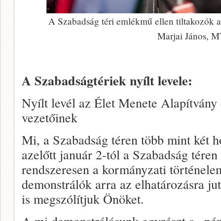
A Szabadság téri emlékmű ellen tiltakozók a
Marjai János, M
A Szabadságtériek nyílt levele:
Nyílt levél az Élet Menete Alapítvá
vezetőinek
Mi, a Szabadság téren több mint két 
azelőtt január 2-tól a Szabadság téren 
rendszeresen a kormányzati történele
demonstrálók arra az elhatározásra jut
is megszólítjuk Önöket.
A mi demonstrálásunk egyrészt a „né