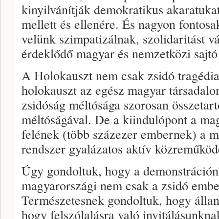
kinyilvánítják demokratikus akaratuka
mellett és ellenére. És nagyon fontos
velünk szimpatizálnak, szolidaritást v
érdeklődő magyar és nemzetközi sajtó
A Holokauszt nem csak zsidó tragédia
holokauszt az egész magyar társadalo
zsidóság méltósága szorosan összetar
méltóságával. De a kiindulópont a ma
felének (több százezer embernek) a 
rendszer gyalázatos aktív közreműköd
Úgy gondoltuk, hogy a demonstráció
magyarországi nem csak a zsidó ember
Természetesnek gondoltuk, hogy állan
hogy felszólalásra való invitálásunkna