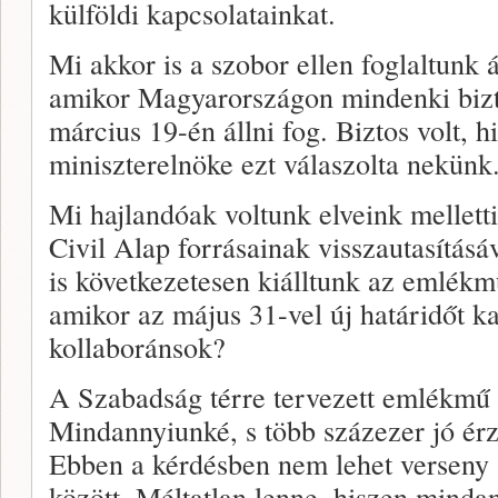
külföldi kapcsolatainkat.
Mi akkor is a szobor ellen foglaltunk á
amikor Magyarországon mindenki bizt
március 19-én állni fog. Biztos volt, h
miniszterelnöke ezt válaszolta nekünk
Mi hajlandóak voltunk elveink melletti
Civil Alap forrásainak visszautasításá
is következetesen kiálltunk az emlékm
amikor az május 31-vel új határidőt ka
kollaboránsok?
A Szabadság térre tervezett emlékmű
Mindannyiunké, s több százezer jó érz
Ebben a kérdésben nem lehet verseny
között. Méltatlan lenne, hiszen mind