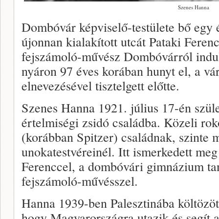
Szenes Hanna
Dombóvár képviselő-testülete bő egy 
újonnan kialakított utcát Pataki Feren
fejszámoló-művész Dombóvárról indult 
nyáron 97 éves korában hunyt el, a vár
elnevezésével tisztelgett előtte.
Szenes Hanna 1921. július 17-én szüle
értelmiségi zsidó családba. Közeli ro
(korábban Spitzer) családnak, szinte mi
unokatestvéreinél. Itt ismerkedett meg
Ferenccel, a dombóvári gimnázium tanu
fejszámoló-művésszel.
Hanna 1939-ben Palesztinába költözött
hogy Magyarországra utazik és segít 