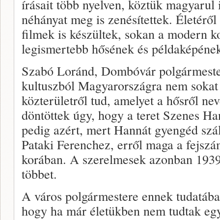
írásait több nyelven, köztük magyarul i
néhányat meg is zenésítettek. Életéről
filmek is készültek, sokan a modern k
legismertebb hősének és példaképének 
Szabó Loránd, Dombóvár polgármeste
kultuszból Magyarországra nem sokat l
közterületről tud, amelyet a hősről ne
döntöttek úgy, hogy a teret Szenes Ha
pedig azért, mert Hannát gyengéd szál
Pataki Ferenchez, erről maga a fejsz
korában. A szerelmesek azonban 1939
többet.
A város polgármestere ennek tudatában
hogy ha már életükben nem tudtak egy