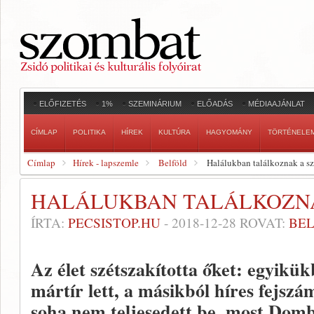
ELŐFIZETÉS
1%
SZEMINÁRIUM
ELŐADÁS
MÉDIAAJÁNLAT
CÍMLAP
POLITIKA
HÍREK
KULTÚRA
HAGYOMÁNY
TÖRTÉNELE
Címlap
Hírek - lapszemle
Belföld
Halálukban találkoznak a s
HALÁLUKBAN TALÁLKOZN
ÍRTA:
PECSISTOP.HU
-
2018-12-28
ROVAT:
BE
Az élet szétszakította őket: egyikü
mártír lett, a másikból híres fejs
soha nem teljesedett be, most Domb