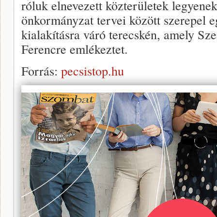
róluk elnevezett közterületek legyene
önkormányzat tervei között szerepel egy
kialakításra váró terecskén, amely Sz
Ferencre emlékeztet.
Forrás:
pecsistop.hu