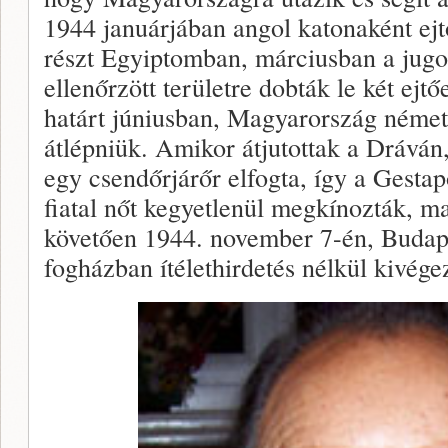
1944 januárjában angol katonaként ejt
részt Egyiptomban, márciusban a jugos
ellenőrzött területre dobták le két ej
határt júniusban, Magyarország német 
átlépniük. Amikor átjutottak a Dráván
egy csendőrjárőr elfogta, így a Gesta
fiatal nőt kegyetlenül megkínozták, ma
követően 1944. november 7-én, Budape
fogházban ítélethirdetés nélkül kivége