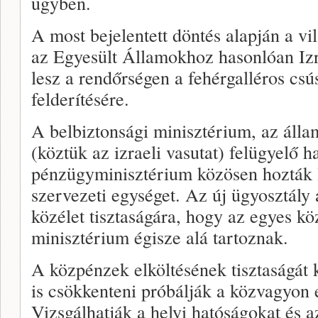
ügyben.
A most bejelentett döntés alapján a vi
az Egyesült Államokhoz hasonlóan Izr
lesz a rendőrségen a fehérgalléros cs
felderítésére.
A belbiztonsági minisztérium, az állam
(köztük az izraeli vasutat) felügyelő h
pénzügyminisztérium közösen hozták l
szervezeti egységet. Az új ügyosztály 
közélet tisztaságára, hogy az egyes k
minisztérium égisze alá tartoznak.
A közpénzek elköltésének tisztaságát k
is csökkenteni próbálják a közvagyon e
Vizsgálhatják a helyi hatóságokat és a