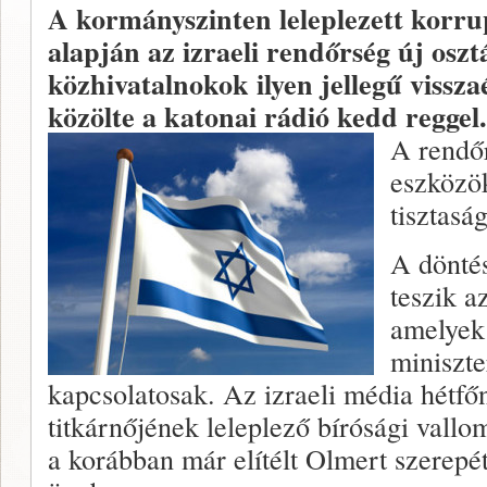
A kormányszinten leleplezett korru
alapján az izraeli rendőrség új osztá
közhivatalnokok ilyen jellegű vissza
közölte a katonai rádió kedd reggel.
A rendőr
eszközök
tisztasá
A dönté
teszik a
amelyek
miniszt
kapcsolatosak. Az izraeli média hétfőn
titkárnőjének leleplező bírósági vallo
a korábban már elítélt Olmert szerepé