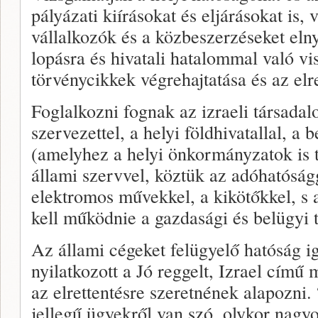
pályázati kiírásokat és eljárásokat is, 
vállalkozók és a közbeszerzéseket eln
lopásra és hivatali hatalommal való v
törvénycikkek végrehajtatása és az elre
Foglalkozni fognak az izraeli társadal
szervezettel, a helyi földhivatallal, 
(amelyhez a helyi önkormányzatok is 
állami szervvel, köztük az adóhatóságg
elektromos művekkel, a kikötőkkel, s
kell működnie a gazdasági és belügyi t
Az állami cégeket felügyelő hatóság i
nyilatkozott a Jó reggelt, Izrael című
az elrettentésre szeretnének alapozni.
jellegű ügyekről van szó, olykor nagy