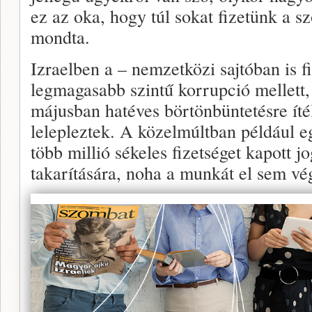
ez az oka, hogy túl sokat fizetünk a s
mondta.
Izraelben a – nemzetközi sajtóban is f
legmagasabb szintű korrupció mellett
májusban hatéves börtönbüntetésre íté
lelepleztek. A közelmúltban például 
több millió sékeles fizetséget kapott j
takarítására, noha a munkát el sem vé