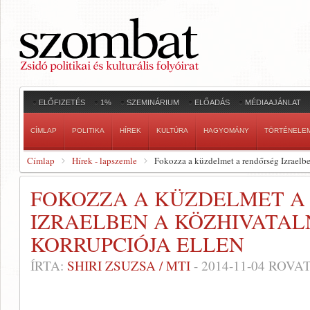
ELŐFIZETÉS
1%
SZEMINÁRIUM
ELŐADÁS
MÉDIAAJÁNLAT
CÍMLAP
POLITIKA
HÍREK
KULTÚRA
HAGYOMÁNY
TÖRTÉNELE
Címlap
Hírek - lapszemle
Fokozza a küzdelmet a rendőrség Izraelb
FOKOZZA A KÜZDELMET A
IZRAELBEN A KÖZHIVATA
KORRUPCIÓJA ELLEN
ÍRTA:
SHIRI ZSUZSA / MTI
-
2014-11-04
ROVAT