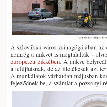
A zsinagóga a felújítás meg
A szlovákiai város zsinagógájában az 
nemrég a mikvét is megtalálták – olv
europe.eu
cikkében
. A mikve helyreál
a felújításnak, de az illetékesek azt t
A munkálatok várhatóan májusban ke
fejeződnek be, a számlát a pozsonyi r