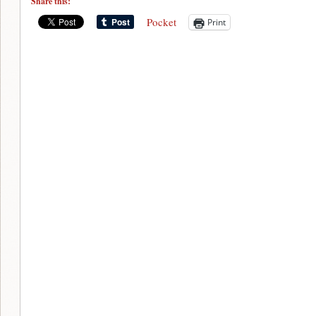
Share this:
Pocket
Print