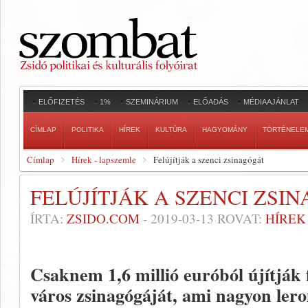
ELŐFIZETÉS
1%
SZEMINÁRIUM
ELŐADÁS
MÉDIAAJÁNLAT
CÍMLAP
POLITIKA
HÍREK
KULTÚRA
HAGYOMÁNY
TÖRTÉNELE
Címlap
Hírek - lapszemle
Felújítják a szenci zsinagógát
FELÚJÍTJÁK A SZENCI ZSI
ÍRTA:
ZSIDO.COM
-
2019-03-13
ROVAT:
HÍREK
Csaknem 1,6 millió euróból újítják 
város zsinagógáját, ami nagyon lero