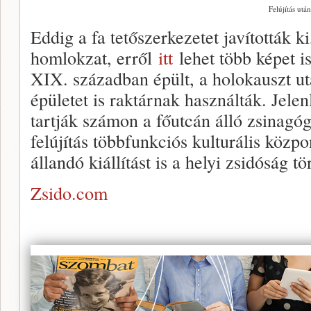
Felújítás után
Eddig a fa tetőszerkezetet javították ki
homlokzat, erről
itt
lehet több képet i
XIX. században épült, a holokauszt ut
épületet is raktárnak használták. Jele
tartják számon a főutcán álló zsinagóg
felújítás többfunkciós kulturális közpo
állandó kiállítást is a helyi zsidóság tö
Zsido.com