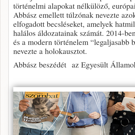
történelmi alapokat nélkülöző, európai
Abbász emellett túlzónak nevezte azok
elfogadott becsléseket, amelyek hatmil
halálos áldozatainak számát. 2014-be
és a modern történelem “legaljasabb
nevezte a holokausztot.
Abbász beszédét az Egyesült Államok i