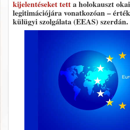
kijelentéseket tett
a holokauszt okai
legitimációjára vonatkozóan – érté
külügyi szolgálata (EEAS) szerdán.