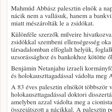
Mahmúd Abbász palesztin elnök a na
nácik nem a vallásuk, hanem a bankvil
miatt mészárolták le a zsidókat.
Különféle szerzők műveire hivatkozva a
zsidókkal szembeni ellenségesség oka
társadalomban elfoglalt helyük, foglal
uzsorássághoz és bankokhoz kötötte ő
Benjámin Netanjahu izraeli kormányfő
és holokauszttagadással vádolta meg 
A 83 éves palesztin elnököt többször 
holokauszttagadással doktori disszertá
amelyben azzal vádolta meg a cionist
összejátszott a nácikkal. A palesztin p