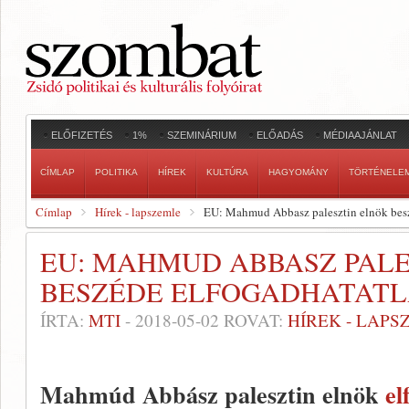
ELŐFIZETÉS
1%
SZEMINÁRIUM
ELŐADÁS
MÉDIAAJÁNLAT
CÍMLAP
POLITIKA
HÍREK
KULTÚRA
HAGYOMÁNY
TÖRTÉNELE
Címlap
Hírek - lapszemle
EU: Mahmud Abbasz palesztin elnök besz
EU: MAHMUD ABBASZ PALE
BESZÉDE ELFOGADHATAT
ÍRTA:
MTI
-
2018-05-02
ROVAT:
HÍREK - LAPS
Mahmúd Abbász palesztin elnök
el