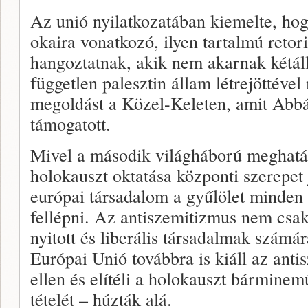
Az unió nyilatkozatában kiemelte, ho
okaira vonatkozó, ilyen tartalmú retor
hangoztatnak, akik nem akarnak kétáll
független palesztin állam létrejöttéve
megoldást a Közel-Keleten, amit Abbá
támogatott.
Mivel a második világháború meghatár
holokauszt oktatása központi szerepet
európai társadalom a gyűlölet minden 
fellépni. Az antiszemitizmus nem csa
nyitott és liberális társadalmak számár
Európai Unió továbbra is kiáll az ant
ellen és elítéli a holokauszt bárminem
tételét – húzták alá.