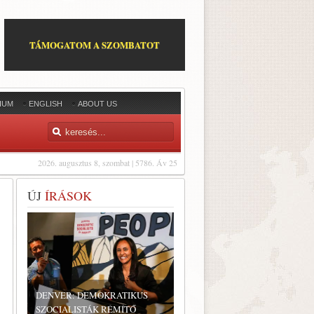
TÁMOGATOM A SZOMBATOT
IUM
ENGLISH
ABOUT US
2026. augusztus 8, szombat | 5786. Áv 25
ÚJ
ÍRÁSOK
DENVER: DEMOKRATIKUS
SZOCIALISTÁK RÉMÍTŐ