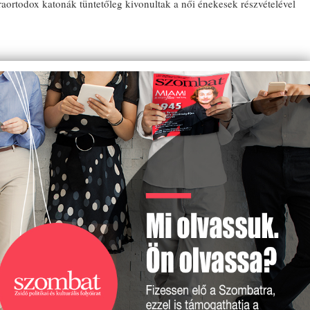
traortodox katonák tüntetőleg kivonultak a női énekesek részvételével