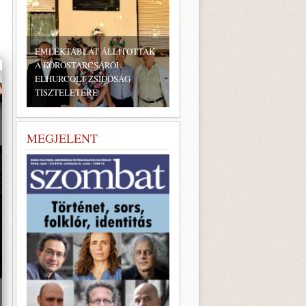
EMLÉKTÁBLÁT ÁLLÍTOTTAK
A KÖRÖSTARCSÁRÓL
ELHURCOLT ZSIDÓSÁG
TISZTELETÉRE
BONYHÁDI ZSIDÓ NAPOK
MEGJELENT