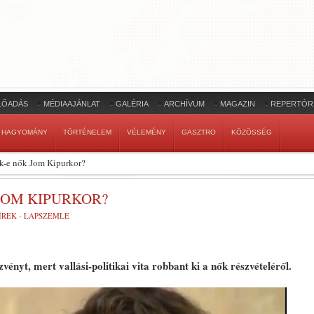
LŐADÁS
MÉDIAAJÁNLAT
GALÉRIA
ARCHÍVUM
MAGAZIN
REPERTÓR
HAGYOMÁNY
TÖRTÉNELEM
VÉLEMÉNY
GASZTRO
KÖZÖSSÉG
k-e nők Jom Kipurkor?
JOM KIPURKOR?
ÍREK - LAPSZEMLE
ényt, mert vallási-politikai vita robbant ki a nők részvételéről.