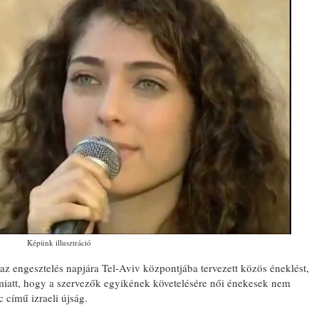
Képünk illusztráció
z engesztelés napjára Tel-Aviv központjába tervezett közös éneklést,
amiatt, hogy a szervezők egyikének követelésére női énekesek nem
c című izraeli újság.