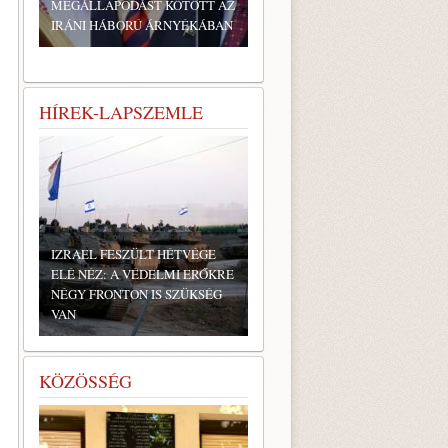
MEGÁLLAPODÁST KÖTÖTT AZ
IRÁNI HÁBORÚ ÁRNYÉKÁBAN
HÍREK-LAPSZEMLE
IZRAEL FESZÜLT HÉTVÉGE
ELÉ NÉZ: A VÉDELMI ERŐKRE
NÉGY FRONTON IS SZÜKSÉG
VAN
KÖZÖSSÉG