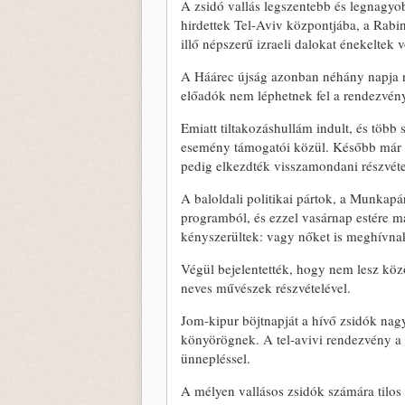
A zsidó vallás legszentebb és legnagyo
hirdettek Tel-Aviv központjába, a Rabi
illő népszerű izraeli dalokat énekeltek v
A Háárec újság azonban néhány napja n
előadók nem léphetnek fel a rendezvén
Emiatt tiltakozáshullám indult, és több s
esemény támogatói közül. Később már a
pedig elkezdték visszamondani részvéte
A baloldali politikai pártok, a Munkapár
programból, és ezzel vasárnap estére 
kényszerültek: vagy nőket is meghívna
Végül bejelentették, hogy nem lesz közö
neves művészek részvételével.
Jom-kipur böjtnapját a hívő zsidók nagy
könyörögnek. A tel-avivi rendezvény a 
ünnepléssel.
A mélyen vallásos zsidók számára tilos 