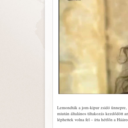
Lemondták a jom-kipur zsidó ünnepre, a
miután általános tiltakozás kezdődött 
léphettek volna fel – írta hétfőn a Hááre