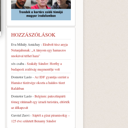
HOZZÁSZÓLÁSOK
Eva Mihály Amichay
-
Elrabolt túsz anyja
Netanjahunak: „A lányom egy hamaszos
unokával térhet haza”
sós csaba
-
Szakály Sándor: Horthy a
budapesti zsidóság megmentője volt
Domotor Laslo
-
Az IDF gyanúja szerint a
Hamász tüzérsége okozta a halálos tüzet
Rafahban
Domotor Laslo
-
Belgium: palesztinpárti
tömeg rátámadt egy izraeli turistára, eltörték
az állkapcsát
Gavriel Zeevi
-
Sáptól a gízai piramisokig –
125 éve született Benamy Sándor