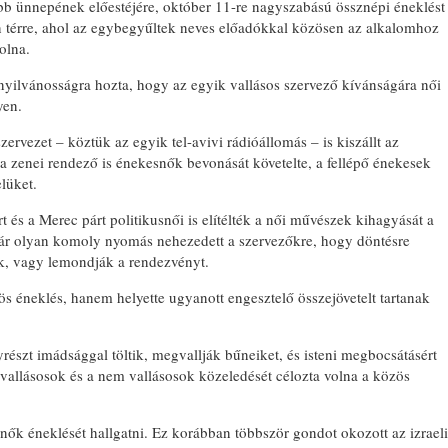
bb ünnepének előestéjére, október 11-re nagyszabású össznépi éneklést
n térre, ahol az egybegyűltek neves előadókkal közösen az alkalomhoz
olna.
yilvánosságra hozta, hogy az egyik vallásos szervező kívánságára női
yen.
zervezet – köztük az egyik tel-avivi rádióállomás – is kiszállt az
 zenei rendező is énekesnők bevonását követelte, a fellépő énekesek
lüket.
t és a Merec párt politikusnői is elítélték a női művészek kihagyását a
már olyan komoly nyomás nehezedett a szervezőkre, hogy döntésre
k, vagy lemondják a rendezvényt.
s éneklés, hanem helyette ugyanott engesztelő összejövetelt tartanak
részt imádsággal töltik, megvallják bűneiket, és isteni megbocsátásért
vallásosok és a nem vallásosok közeledését célozta volna a közös
nők éneklését hallgatni. Ez korábban többször gondot okozott az izraeli