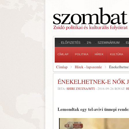
ELŐFIZETÉS
1%
SZEMINÁRIUM
E
CÍMLAP
POLITIKA
HÍREK
KULTÚRA
Címlap
Hírek - lapszemle
Énekelhetne
ÉNEKELHETNEK-E NŐK 
ÍRTA:
SHIRI ZSUZSA/MTI
-
2016-09-26
ROVAT:
H
Lemondtak egy tel-avivi ünnepi rendezv