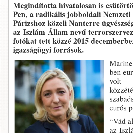
Megindította hivatalosan is csütört
Pen, a radikális jobboldali Nemzeti 
Párizshoz közeli Nanterre ügyészsé
az Iszlám Állam nevű terrorszerveze
fotókat tett közzé 2015 decemberbe
igazságügyi források.
Marine 
ben eur
volt – 
közzété
szabads
eurós p
“Vád al
az Isz