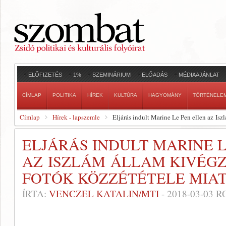
ELŐFIZETÉS
1%
SZEMINÁRIUM
ELŐADÁS
MÉDIAAJÁNLAT
CÍMLAP
POLITIKA
HÍREK
KULTÚRA
HAGYOMÁNY
TÖRTÉNELE
Címlap
Hírek - lapszemle
Eljárás indult Marine Le Pen ellen az Isz
ELJÁRÁS INDULT MARINE L
AZ ISZLÁM ÁLLAM KIVÉGZ
FOTÓK KÖZZÉTÉTELE MIA
ÍRTA:
VENCZEL KATALIN/MTI
-
2018-03-03
RO