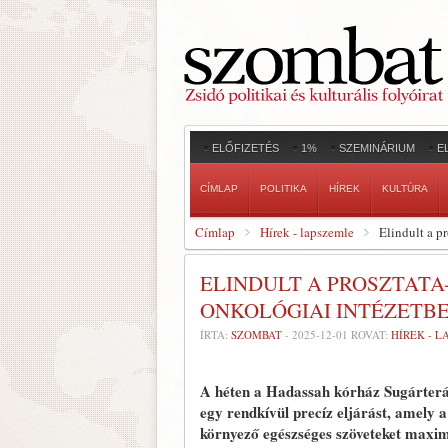
ELŐFIZETÉS
1%
SZEMINÁRIUM
E
CÍMLAP
POLITIKA
HÍREK
KULTÚRA
Címlap
Hírek - lapszemle
Elindult a p
ELINDULT A PROSZTATA
ONKOLÓGIAI INTÉZETB
ÍRTA:
SZOMBAT
-
2025-12-01
ROVAT:
HÍREK - 
A héten a Hadassah kórház Sugárteráp
egy rendkívül precíz eljárást, amely a
környező egészséges szöveteket maxim