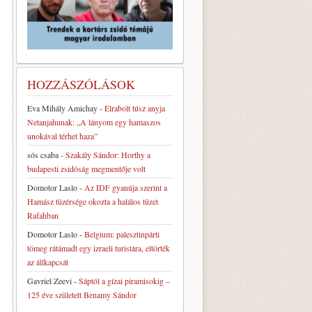
HOZZÁSZÓLÁSOK
Eva Mihály Amichay
-
Elrabolt túsz anyja
Netanjahunak: „A lányom egy hamaszos
unokával térhet haza”
sós csaba
-
Szakály Sándor: Horthy a
budapesti zsidóság megmentője volt
Domotor Laslo
-
Az IDF gyanúja szerint a
Hamász tüzérsége okozta a halálos tüzet
Rafahban
Domotor Laslo
-
Belgium: palesztinpárti
tömeg rátámadt egy izraeli turistára, eltörték
az állkapcsát
Gavriel Zeevi
-
Sáptól a gízai piramisokig –
125 éve született Benamy Sándor