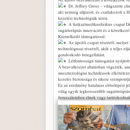
Dr. Jeffrey Gross – világszerte el
aki nemrég alijázott, és csatlakozott 
kezelési technológiák terén.
A fizikai/medikusfizikus csapat Dr
sugárterápiás innovációt és a következő 
Kiemelkedő támogatással:
Az ápolói csapat részéről, melyet
technológusai részéről, akik a teljes el
gondoskodó betegellátást.
Létfontosságú támogatást nyújtott 
A beavatkozást altatásban végezték, ame
aneszteziológiai technikusok elköteleze
kezelés biztonsága és sikere szempontj
Ez az eredmény hatalmas előrelépést jele
világ egyik legkorszerűbb sugárterápiás
Jeruzsálemben élnek vagy tartózkodna