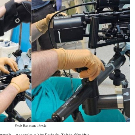
Fotó: Hadassah kórház
ették – posztolta a hírt Radnóti Zoltán főrabbi: