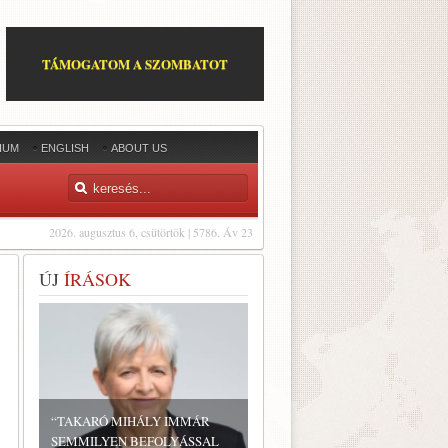
TÁMOGATOM A SZOMBATOT
IUM
ENGLISH
ABOUT US
2026. augusztus 6, csütörtök | 5786. Áv 23
ÚJ
ÍRÁSOK
“TAKARÓ MIHÁLY IMMÁR
SEMMILYEN BEFOLYÁSSAL