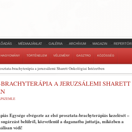
LŐADÁS
MÉDIAAJÁNLAT
GALÉRIA
ARCHÍVUM
MAGAZIN
REPERTÓR
HAGYOMÁNY
TÖRTÉNELEM
VÉLEMÉNY
GASZTRO
KÖZÖSSÉG
rosztata-brachyterápia a jeruzsálemi Sharett Onkológiai Intézetben
-BRACHYTERÁPIA A JERUZSÁLEMI SHARETT
EN
LAPSZEMLE
iás Egysége elvégezte az első prosztata-brachyterápiás kezelését –
 sugárzást belülről, közvetlenül a daganatba juttatja, miközben a
álisan védi!