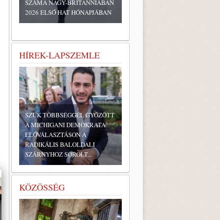
SZÁMA NAGY-BRITANNIÁBAN
2026 ELSŐ HAT HÓNAPJÁBAN
HÍREK-LAPSZEMLE
SZŰK TÖBBSÉGGEL GYŐZÖTT
A MICHIGANI DEMOKRATA
ELŐVÁLASZTÁSON A
RADIKÁLIS BALOLDALI
SZÁRNYHOZ SOROLT...
KÖZÖSSÉG