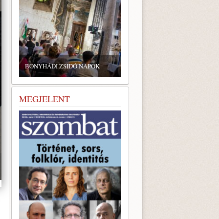
ZSIDÓ GASZTRONÓMIAI
TALÁLKOZÓ A BONYHÁDI
BONYHÁDI ZSIDÓ NAPOK
ZSINAGÓGÁBAN
MEGJELENT