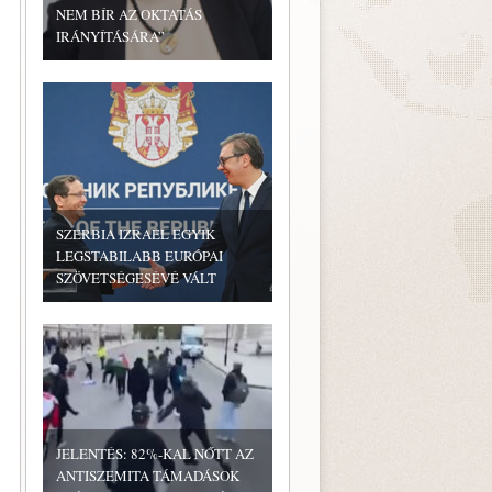
NEM BÍR AZ OKTATÁS
IRÁNYÍTÁSÁRA”
SZERBIA IZRAEL EGYIK
LEGSTABILABB EURÓPAI
SZÖVETSÉGESÉVÉ VÁLT
JELENTÉS: 82%-KAL NŐTT AZ
ANTISZEMITA TÁMADÁSOK