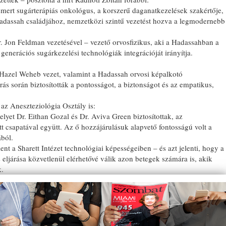
ismert sugárterápiás onkológus, a korszerű daganatkezelések szakértője,
a Hadassah családjához, nemzetközi szintű vezetést hozva a legmodernebb
. Jon Feldman vezetésével – vezető orvosfizikus, aki a Hadassahban a
generációs sugárkezelési technológiák integrációját irányítja.
 Hazel Weheb vezet, valamint a Hadassah orvosi képalkotó
járás során biztosították a pontosságot, a biztonságot és az empatikus,
az Aneszteziológia Osztály is:
lyet Dr. Eithan Gozal és Dr. Aviva Green biztosítottak, az
tt csapatával együtt. Az ő hozzájárulásuk alapvető fontosságú volt a
ából.
nt a Sharett Intézet technológiai képességeiben – és azt jelenti, hogy a
 eljárása közvetlenül elérhetővé válik azon betegek számára is, akik
k.