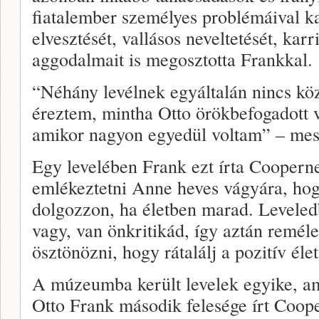
fiatalember személyes problémáival k
elvesztését, vallásos neveltetését, karr
aggodalmait is megosztotta Frankkal.
“Néhány levélnek egyáltalán nincs k
éreztem, mintha Otto örökbefogadott v
amikor nagyon egyedül voltam” – mes
Egy levelében Frank ezt írta Coopern
emlékeztetni Anne heves vágyára, ho
dolgozzon, ha életben marad. Leveledb
vagy, van önkritikád, így aztán remél
ösztönözni, hogy rátalálj a pozitív éle
A múzeumba került levelek egyike, ame
Otto Frank második felesége írt Cooper