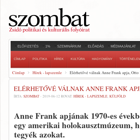
ELŐFIZETÉS
1%
SZEMINÁRIUM
ELŐADÁS
MÉDIAAJÁNLAT
CÍMLAP
POLITIKA
HÍREK
KULTÚRA
HAGYOMÁNY
TÖRTÉNELE
Címlap
Hírek - lapszemle
Elérhetővé válnak Anne Frank apja, Otto 
ELÉRHETŐVÉ VÁLNAK ANNE FRANK APJA
ÍRTA:
SZOMBAT
-
2019-06-12
ROVAT:
HÍREK - LAPSZEMLE
,
KÜLFÖLD
Anne Frank apjának 1970-es években 
egy amerikai holokausztmúzeum, ho
tegyék azokat.