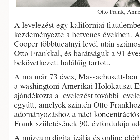
Otto Frank, Anne
A levelezést egy kaliforniai fiatalem
kezdeményezte a hetvenes években. A
Cooper többtucatnyi levél után számos
Otto Frankkal, és barátságuk a 91 év
bekövetkezett haláláig tartott.
A ma már 73 éves, Massachusettsben 
a washingtoni Amerikai Holokauszt
ajándékozta a levelezést további level
együtt, amelyek szintén Otto Frankho
adományozáshoz a náci koncentrációs
Frank születésének 90. évfordulója ad
A múzeum digitalizálja és online elérh