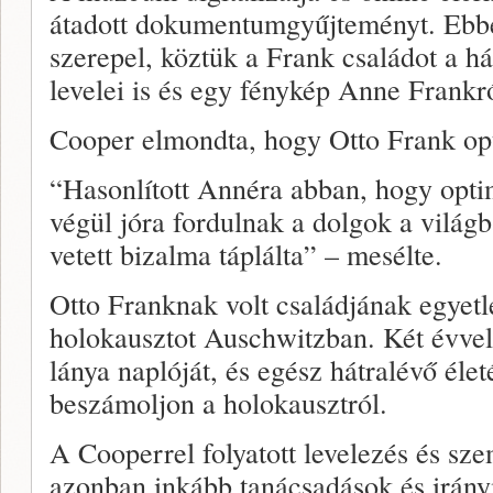
átadott dokumentumgyűjteményt. Ebbe
szerepel, köztük a Frank családot a há
levelei is és egy fénykép Anne Frankr
Cooper elmondta, hogy Otto Frank opti
“Hasonlított Annéra abban, hogy optim
végül jóra fordulnak a dolgok a világba
vetett bizalma táplálta” – mesélte.
Otto Franknak volt családjának egyetlen
holokausztot Auschwitzban. Két évvel
lánya naplóját, és egész hátralévő élet
beszámoljon a holokausztról.
A Cooperrel folyatott levelezés és sz
azonban inkább tanácsadások és irány