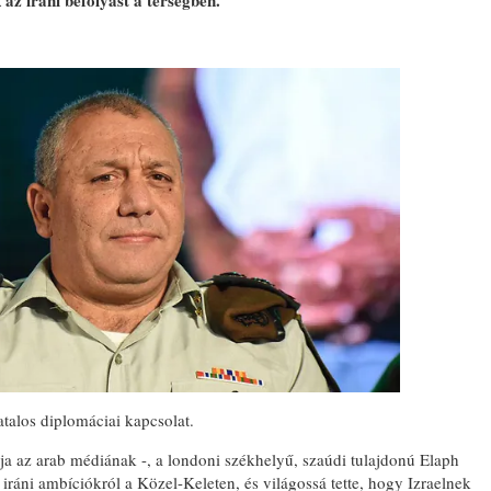
az iráni befolyást a térségben.
atalos diplomáciai kapcsolat.
júja az arab médiának -, a londoni székhelyű, szaúdi tulajdonú Elaph
 iráni ambíciókról a Közel-Keleten, és világossá tette, hogy Izraelnek