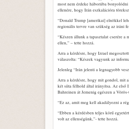
most nem érdeke háborúba bonyolódni az
ellenére, hogy Irán eszkalációra töreksz
“Donald Trump [amerikai] elnökkel lehe
regionális tervre van szükség az iráni 
“Készen állunk a tapasztalat cserére a 
ellen,” – tette hozzá.
Arra a kérdésre, hogy Izrael megosztott
válaszolta: “Készek vagyunk az inform
Jelenleg “Irán jelenti a legnagyobb ves
Arra a kérdésre, hogy mit gondol, mit a
két síita félhold által irányítsa. Az el
Bahreinen át Jemenig egészen a Vörös-
“Ez az, amit meg kell akadályozni a ré
“Ebben a kérdésben teljes körű egyetér
volt az ellenségünk,”- tette hozzá.