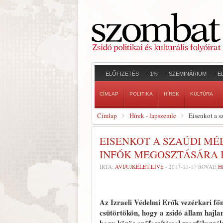
ELŐFIZETÉS
1%
SZEMINÁRIUM
E
CÍMLAP
POLITIKA
HÍREK
KULTÚRA
Címlap
Hírek - lapszemle
Eisenkot a s
EISENKOT A SZAÚDI MÉ
INFÓK MEGOSZTÁSÁRA 
ÍRTA:
AVI/UJKELET.LIVE
-
2017-11-17
ROVAT:
H
Az Izraeli Védelmi Erők vezérkari főn
csütörtökön, hogy a zsidó állam hajl