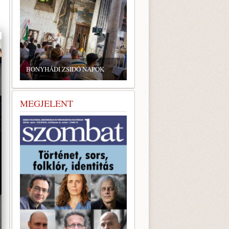
ZSIDÓ GASZTRONÓMIAI
TALÁLKOZÓ A BONYHÁDI
YHÁDI ZSIDÓ NAPOK
ZSINAGÓGÁBAN
MEGJELENT