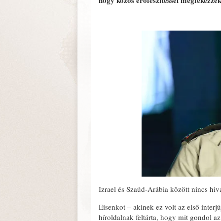
hogy közös erőfeszítéssel megfékezzék 
Izrael és Szaúd-Arábia között nincs hiv
Eisenkot – akinek ez volt az első inter
híroldalnak feltárta, hogy mit gondol az