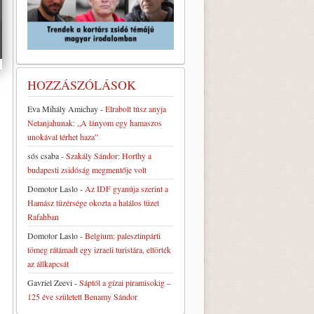
HOZZÁSZÓLÁSOK
Eva Mihály Amichay
-
Elrabolt túsz anyja
Netanjahunak: „A lányom egy hamaszos
unokával térhet haza”
sós csaba
-
Szakály Sándor: Horthy a
budapesti zsidóság megmentője volt
Domotor Laslo
-
Az IDF gyanúja szerint a
Hamász tüzérsége okozta a halálos tüzet
Rafahban
Domotor Laslo
-
Belgium: palesztinpárti
tömeg rátámadt egy izraeli turistára, eltörték
az állkapcsát
Gavriel Zeevi
-
Sáptól a gízai piramisokig –
125 éve született Benamy Sándor