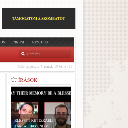
TÁMOGATOM A SZOMBATOT
IUM
ENGLISH
ABOUT US
2026. augusztus 7, péntek | 5786. Áv 24
ÚJ
ÍRÁSOK
I
ELESETT KÉT IZRAELI
TARTALÉKOS, NÉGY