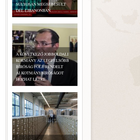
SÚLYOSAN MEGSEBESÜLT
DÉL-LIBANONBAN
A KÖVETKEZŐ JOBBOLDALI
KORMÁNY AZ LEGFELSŐBB
BÍRÓSÁG FÖLÉ RENDELT
ALKOTMÁNYBÍRÓSÁGOT
HOZHAT LÉTRE