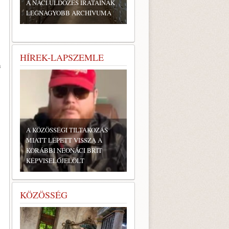
A NÁCI ÜLDÖZÉS IRATAINAK
LEGNAGYOBB ARCHÍVUMA
HÍREK-LAPSZEMLE
n
A KÖZÖSSÉGI TILTAKOZÁS
MIATT LÉPETT VISSZA A
KORÁBBI NEONÁCI BRIT
KÉPVISELŐJELÖLT
KÖZÖSSÉG