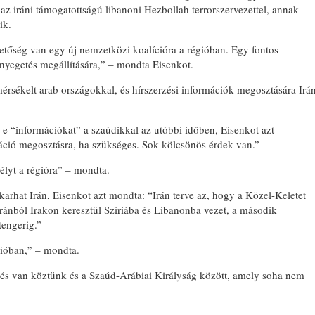
 iráni támogatottságú libanoni Hezbollah terrorszervezettel, annak
ik.
tőség van egy új nemzetközi koalícióra a régióban. Egy fontos
fenyegetés megállítására,” – mondta Eisenkot.
mérsékelt arab országokkal, és hírszerzési információk megosztására Irá
-e “információkat” a szaúdikkal az utóbbi időben, Eisenkot azt
áció megosztásra, ha szükséges. Sok kölcsönös érdek van.”
zélyt a régióra” – mondta.
karhat Irán, Eisenkot azt mondta: “Irán terve az, hogy a Közel-Keletet
ső Iránból Irakon keresztül Szíriába és Libanonba vezet, a második
tengerig.”
gióban,” – mondta.
tés van köztünk és a Szaúd-Arábiai Királyság között, amely soha nem