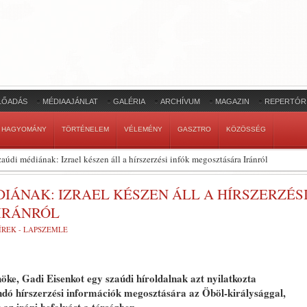
LŐADÁS
MÉDIAAJÁNLAT
GALÉRIA
ARCHÍVUM
MAGAZIN
REPERTÓR
HAGYOMÁNY
TÖRTÉNELEM
VÉLEMÉNY
GASZTRO
KÖZÖSSÉG
zaúdi médiának: Izrael készen áll a hírszerzési infók megosztására Iránról
DIÁNAK: IZRAEL KÉSZEN ÁLL A HÍRSZERZÉS
IRÁNRÓL
ÍREK - LAPSZEMLE
öke, Gadi Eisenkot egy szaúdi híroldalnak azt nyilatkozta
andó hírszerzési információk megosztására az Öböl-királysággal,