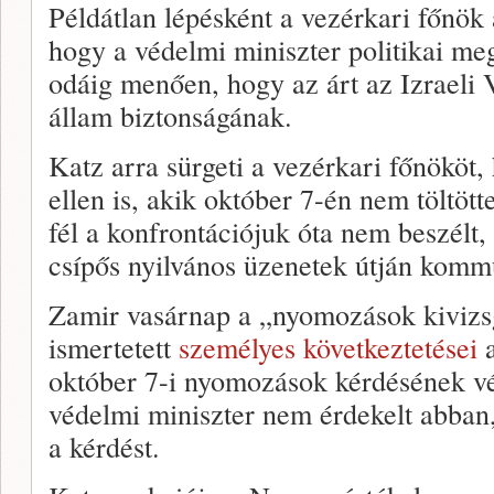
Példátlan lépésként a vezérkari főnök a
hogy a védelmi miniszter politikai me
odáig menően, hogy az árt az Izraeli 
állam biztonságának.
Katz arra sürgeti a vezérkari főnököt,
ellen is, akik október 7-én nem töltött
fél a konfrontációjuk óta nem beszélt
csípős nyilvános üzenetek útján komm
Zamir vasárnap a „nyomozások kivizs
ismertetett
személyes következtetései
a
október 7-i nyomozások kérdésének vég
védelmi miniszter nem érdekelt abban
a kérdést.