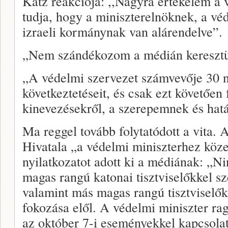
Katz reakciója: ,,Nagyra értékelem a v
tudja, hogy a miniszterelnöknek, a vé
izraeli kormánynak van alárendelve”.
„Nem szándékozom a médián keresztül
„A védelmi szervezet számvevője 30 n
következtetéseit, és csak ezt követően
kinevezésekről, a szerepemnek és ha
Ma reggel tovább folytatódott a vita.
Hivatala „a védelmi miniszterhez közel
nyilatkozatot adott ki a médiának: „N
magas rangú katonai tisztviselőkkel s
valamint más magas rangú tisztviselő
fokozása elől. A védelmi miniszter ra
az október 7-i eseményekkel kapcsolat