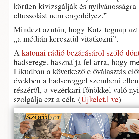
körűen kivizsgálják és nyilvánosságr
eltussolást nem engedélyez.”
Mindezt azután, hogy Katz tegnap azt
„a médián keresztül vitatkozni”.
A
katonai rádió bezárásáról szóló dön
hadsereget használja fel arra, hogy me
Likudban a következő előválasztás előt
években a hadsereggel szembeni ellen
részéről, a vezérkari főnökkel való ny
szolgálja ezt a célt. (
Újkelet.live
)