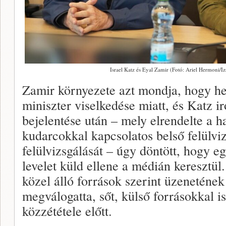
Israel Katz és Eyal Zamir (Fotó: Ariel Hermoni/I
Zamir környezete azt mondja, hogy het
miniszter viselkedése miatt, és Katz i
bejelentése után – mely elrendelte a h
kudarcokkal kapcsolatos belső felülviz
felülvizsgálását – úgy döntött, hogy e
levelet küld ellene a médián keresztü
közel álló források szerint üzeneténe
megválogatta, sőt, külső forrásokkal is
közzététele előtt.