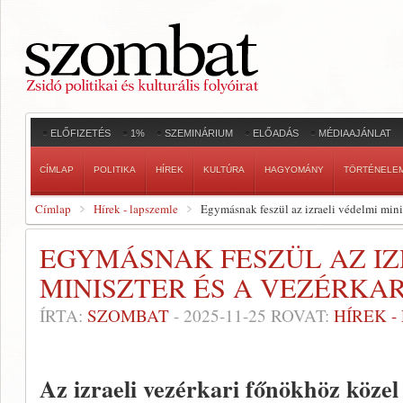
ELŐFIZETÉS
1%
SZEMINÁRIUM
ELŐADÁS
MÉDIAAJÁNLAT
CÍMLAP
POLITIKA
HÍREK
KULTÚRA
HAGYOMÁNY
TÖRTÉNELE
Címlap
Hírek - lapszemle
Egymásnak feszül az izraeli védelmi minis
EGYMÁSNAK FESZÜL AZ IZ
MINISZTER ÉS A VEZÉRKA
ÍRTA:
SZOMBAT
-
2025-11-25
ROVAT:
HÍREK 
Az izraeli vezérkari főnökhöz közel 