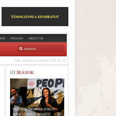
TÁMOGATOM A SZOMBATOT
IUM
ENGLISH
ABOUT US
2026. augusztus 8, szombat | 5786. Áv 25
ÚJ
ÍRÁSOK
DENVER: DEMOKRATIKUS
SZOCIALISTÁK RÉMÍTŐ