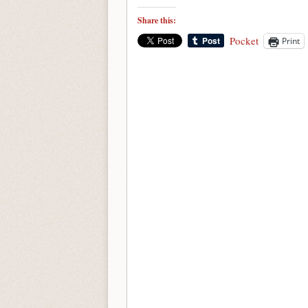
Share this:
Pocket
Print