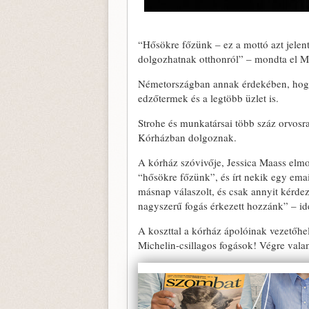
“Hősökre főzünk – ez a mottó azt jelen
dolgozhatnak otthonról” – mondta el Ma
Németországban annak érdekében, hogy l
edzőtermek és a legtöbb üzlet is.
Strohe és munkatársai több száz orvosr
Kórházban dolgoznak.
A kórház szóvivője, Jessica Maass elmo
“hősökre főzünk”, és írt nekik egy ema
másnap válaszolt, és csak annyit kérde
nagyszerű fogás érkezett hozzánk” – idé
A koszttal a kórház ápolóinak vezetőhel
Michelin-csillagos fogások! Végre vala