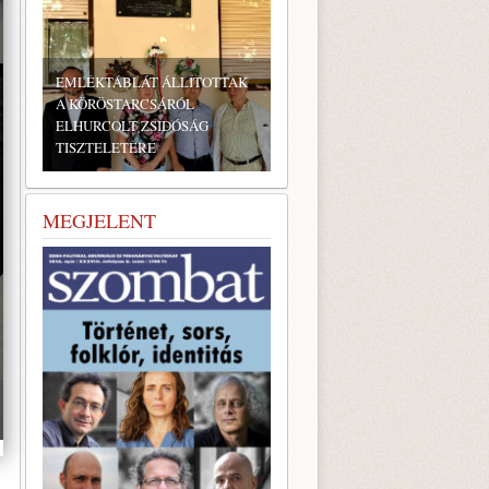
EMLÉKTÁBLÁT ÁLLÍTOTTAK
A KÖRÖSTARCSÁRÓL
ELHURCOLT ZSIDÓSÁG
TISZTELETÉRE
BONYHÁDI ZSIDÓ NAPOK
MEGJELENT