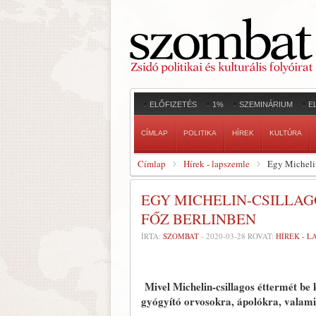
ELŐFIZETÉS
1%
SZEMINÁRIUM
E
CÍMLAP
POLITIKA
HÍREK
KULTÚRA
Címlap
Hírek - lapszemle
Egy Michelin
EGY MICHELIN-CSILLAG
FŐZ BERLINBEN
ÍRTA:
SZOMBAT
-
2020-03-28
ROVAT:
HÍREK - 
Mivel Michelin-csillagos éttermét be k
gyógyító orvosokra, ápolókra, valamin