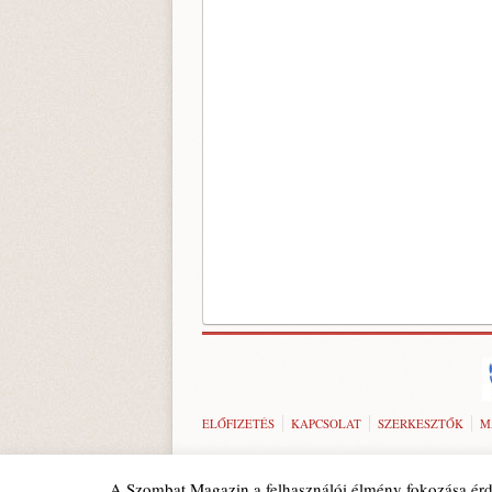
ELŐFIZETÉS
KAPCSOLAT
SZERKESZTŐK
M
A Szombat Magazin a felhasználói élmény fokozása érd