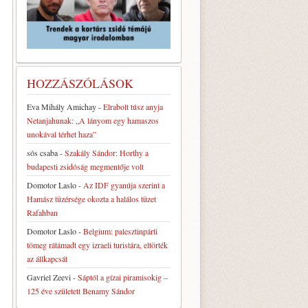
HOZZÁSZÓLÁSOK
Eva Mihály Amichay
-
Elrabolt túsz anyja
Netanjahunak: „A lányom egy hamaszos
unokával térhet haza”
sós csaba
-
Szakály Sándor: Horthy a
budapesti zsidóság megmentője volt
Domotor Laslo
-
Az IDF gyanúja szerint a
Hamász tüzérsége okozta a halálos tüzet
Rafahban
Domotor Laslo
-
Belgium: palesztinpárti
tömeg rátámadt egy izraeli turistára, eltörték
az állkapcsát
Gavriel Zeevi
-
Sáptól a gízai piramisokig –
125 éve született Benamy Sándor