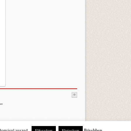
Bővebben
udomásul veszed.
Elfogadom
Elutasítom