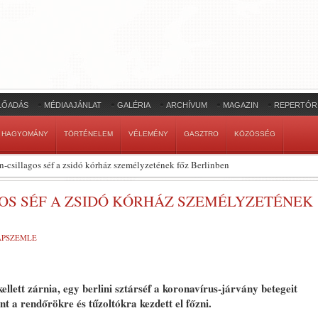
LŐADÁS
MÉDIAAJÁNLAT
GALÉRIA
ARCHÍVUM
MAGAZIN
REPERTÓR
HAGYOMÁNY
TÖRTÉNELEM
VÉLEMÉNY
GASZTRO
KÖZÖSSÉG
-csillagos séf a zsidó kórház személyzetének főz Berlinben
OS SÉF A ZSIDÓ KÓRHÁZ SZEMÉLYZETÉNEK
LAPSZEMLE
ellett zárnia, egy berlini sztárséf a koronavírus-járvány betegeit
t a rendőrökre és tűzoltókra kezdett el főzni.