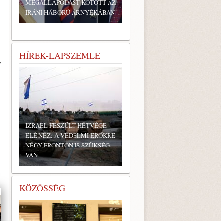
MEGÁLLAPODÁST KÖTÖTT AZ
IRÁNI HÁBORÚ ÁRNYÉKÁBAN
HÍREK-LAPSZEMLE
,
IZRAEL FESZÜLT HÉTVÉGE
ELÉ NÉZ: A VÉDELMI ERŐKRE
NÉGY FRONTON IS SZÜKSÉG
VAN
KÖZÖSSÉG