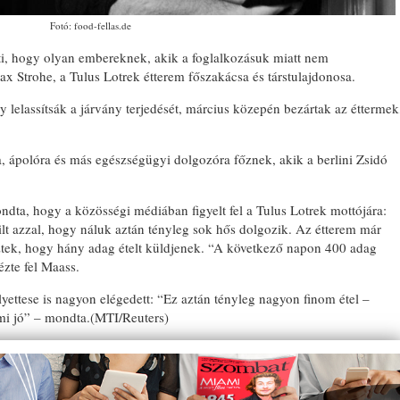
Fotó: food-fellas.de
ti, hogy olyan embereknek, akik a foglalkozásuk miatt nem
x Strohe, a Tulus Lotrek étterem főszakácsa és társtulajdonosa.
elassítsák a járvány terjedését, március közepén bezártak az éttermek
a, ápolóra és más egészségügyi dolgozóra főznek, akik a berlini Zsidó
ndta, hogy a közösségi médiában figyelt fel a Tulus Lotrek mottójára:
ilt azzal, hogy náluk aztán tényleg sok hős dolgozik. Az étterem már
ztek, hogy hány adag ételt küldjenek. “A következő napon 400 adag
zte fel Maass.
yettese is nagyon elégedett: “Ez aztán tényleg nagyon finom étel –
mi jó” – mondta.(MTI/Reuters)