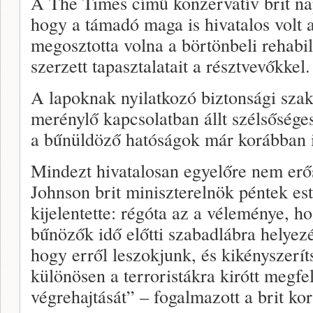
A The Times című konzervatív brit nap
hogy a támadó maga is hivatalos volt 
megosztotta volna a börtönbeli rehabi
szerzett tapasztalatait a résztvevőkkel.
A lapoknak nyilatkozó biztonsági szak
merénylő kapcsolatban állt szélsőséges
a bűnüldöző hatóságok már korábban i
Mindezt hivatalosan egyelőre nem erős
Johnson brit miniszterelnök péntek es
kijelentette: régóta az a véleménye, hog
bűnözők idő előtti szabadlábra helyez
hogy erről leszokjunk, és kikényszerí
különösen a terroristákra kirótt megfe
végrehajtását” – fogalmazott a brit ko