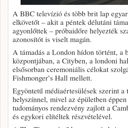
A BBC televízió és több brit lap egyar
elkövetőt – akit a péntek délutáni tám
agyonlőttek – próbaidőre helyezték sz
azonosítót is viselt magán.
A támadás a London hídon történt, a b
központjában, a Cityben, a londoni h
elsősorban ceremoniális célokat szolgá
Fishmonger’s Hall mellett.
Egyöntetű médiaértesülések szerint a 
helyszínnel, mivel az épületben éppen
tudományos rendezvény zajlott a Camb
és egykori elítéltek részvételével.