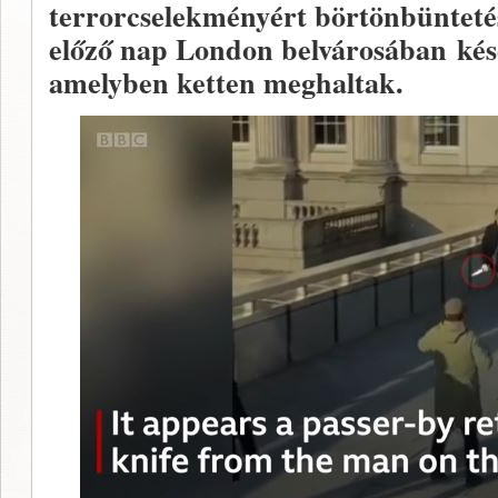
terrorcselekményért börtönbüntetését
előző nap London belvárosában kése
amelyben ketten meghaltak.