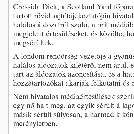
Cressida Dick, a Scotland Yard főpar
tartott rövid sajtótájékoztatóján hivata
halálos áldozatról szóló, a brit médi
megjelent értesüléseket, és közölte,
megsérültek.
A londoni rendőrség vezetője a gyanúsít
halálos áldozatok kilétéről nem árult el
tart az áldozatok azonosítása, és a ha
hozzátartozókat akarják felkutatni és é
Nem hivatalos médiaértesülések szerin
egy nő halt meg, az egyik sérült állapo
másik sérült súlyosan, a harmadik kö
merényletben.