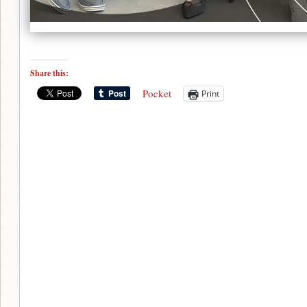
Share this:
Pocket
Print