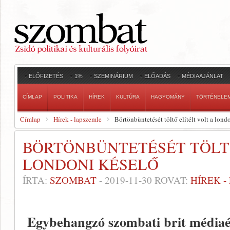
ELŐFIZETÉS
1%
SZEMINÁRIUM
ELŐADÁS
MÉDIAAJÁNLAT
CÍMLAP
POLITIKA
HÍREK
KULTÚRA
HAGYOMÁNY
TÖRTÉNELE
Címlap
Hírek - lapszemle
Börtönbüntetését töltő elítélt volt a lond
BÖRTÖNBÜNTETÉSÉT TÖLTŐ
LONDONI KÉSELŐ
ÍRTA:
SZOMBAT
-
2019-11-30
ROVAT:
HÍREK 
Egybehangzó szombati brit médiaér