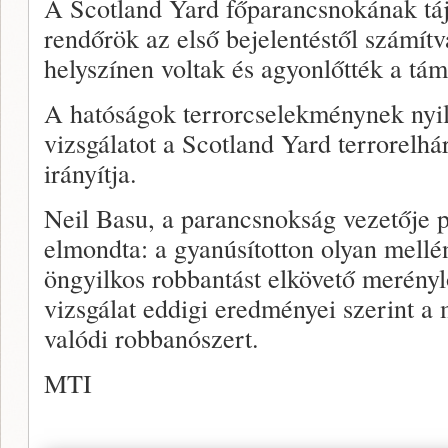
A Scotland Yard főparancsnokának táj
rendőrök az első bejelentéstől számítv
helyszínen voltak és agyonlőtték a tám
A hatóságok terrorcselekménynek nyilv
vizsgálatot a Scotland Yard terrorelhá
irányítja.
Neil Basu, a parancsnokság vezetője pé
elmondta: a gyanúsítotton olyan mellén
öngyilkos robbantást elkövető merényl
vizsgálat eddigi eredményei szerint a
valódi robbanószert.
MTI