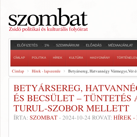
ELŐFIZETÉS
1%
SZEMINÁRIUM
ELŐADÁS
MÉDIAAJÁNLAT
CÍMLAP
POLITIKA
HÍREK
KULTÚRA
HAGYOMÁNY
TÖRTÉNELE
Címlap
Hírek - lapszemle
Betyársereg, Hatvannégy Vármegye,Vér és 
BETYÁRSEREG, HATVANNÉ
ÉS BECSÜLET – TÜNTETÉS 
TURUL-SZOBOR MELLETT
ÍRTA:
SZOMBAT
-
2024-10-24
ROVAT:
HÍREK 