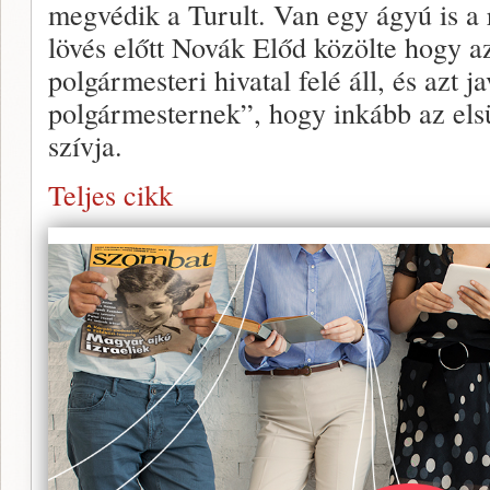
megvédik a Turult. Van egy ágyú is a
lövés előtt Novák Előd közölte hogy a
polgármesteri hivatal felé áll, és azt j
polgármesternek”, hogy inkább az elsü
szívja.
Teljes cikk