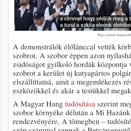
Kép: youtube képernyőf
A demonstrálók élőlánccal vették körb
szobrot. A szobor éppen azon nyilashá
zsidóságot gyilkoló hordák központja 
szobrot a kerület új kutyapártos polg
elszállíttatná, amit a megemlékezés ré
eszközökkel és akár a testükkel megak
A Magyar Hang
tudósítása
szerint meg
szobor környéke délután a Mi Hazánk 
rendezvényére. A tömegben – tudósító
szép számmal vannak a Betyárseregt