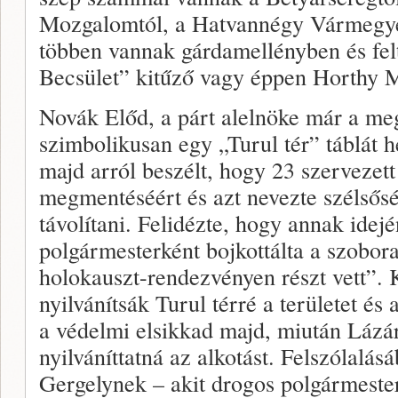
Mozgalomtól, a Hatvannégy Vármegye
többen vannak gárdamellényben és fel
Becsület” kitűző vagy éppen Horthy M
Novák Előd, a párt alelnöke már a m
szimbolikusan egy „Turul tér” táblát h
majd arról beszélt, hogy 23 szervezett
megmentéséért és azt nevezte szélsősé
távolítani. Felidézte, hogy annak idej
polgármesterként bojkottálta a szobor
holokauszt-rendezvényen részt vett”.
nyilvánítsák Turul térré a területet és
a védelmi elsikkad majd, miután Láz
nyilváníttatná az alkotást. Felszólalá
Gergelynek – akit drogos polgármeste