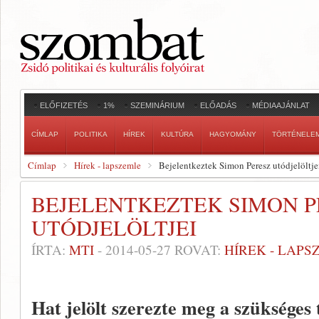
ELŐFIZETÉS
1%
SZEMINÁRIUM
ELŐADÁS
MÉDIAAJÁNLAT
CÍMLAP
POLITIKA
HÍREK
KULTÚRA
HAGYOMÁNY
TÖRTÉNELE
Címlap
Hírek - lapszemle
Bejelentkeztek Simon Peresz utódjelöltje
BEJELENTKEZTEK SIMON P
UTÓDJELÖLTJEI
ÍRTA:
MTI
-
2014-05-27
ROVAT:
HÍREK - LAPS
Hat jelölt szerezte meg a szükséges t