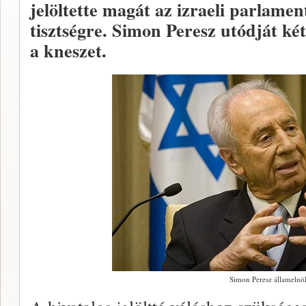
jelöltette magát az izraeli parlamen
tisztségre. Simon Peresz utódját ké
a kneszet.
Simon Peresz államelnö