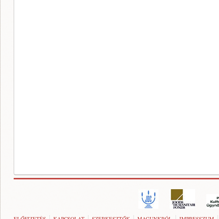
ELŐFIZETÉS
KAPCSOLAT
SZERKESZTŐK
MAGUNKRÓL
IMPRESSZUM