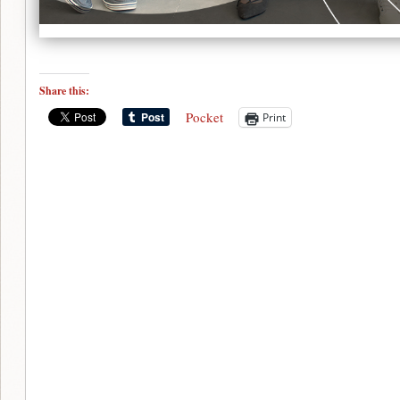
Share this:
Pocket
Print