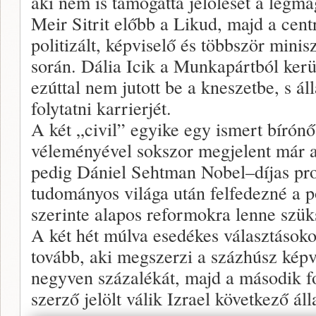
aki nem is támogatta jelölését a legma
Meir Sitrit előbb a Likud, majd a cent
politizált, képviselő és többször minisz
során. Dália Icik a Munkapártból kerü
ezúttal nem jutott be a kneszetbe, s á
folytatni karrierjét.
A két „civil” egyike egy ismert bírón
véleményével sokszor megjelent már a
pedig Dániel Sehtman Nobel–díjas pro
tudományos világa után felfedezné a po
szerinte alapos reformokra lenne szük
A két hét múlva esedékes választásoko
tovább, aki megszerzi a százhúsz képv
negyven százalékát, majd a második f
szerző jelölt válik Izrael következő á