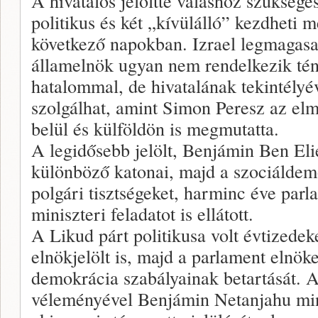
A hivatalos jelöltté váláshoz szükséges
politikus és két „kívülálló” kezdheti m
következő napokban. Izrael legmagasa
államelnök ugyan nem rendelkezik tén
hatalommal, de hivatalának tekintélyé
szolgálhat, amint Simon Peresz az elm
belül és külföldön is megmutatta.
A legidősebb jelölt, Benjámin Ben Elie
különböző katonai, majd a szociálde
polgári tisztségeket, harminc éve par
miniszteri feladatot is ellátott.
A Likud párt politikusa volt évtizedek
elnökjelölt is, majd a parlament elnöke
demokrácia szabályainak betartását. A
véleményével Benjámin Netanjahu mini