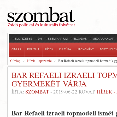
ELŐFIZETÉS
1%
SZEMINÁRIUM
ELŐADÁS
MÉDIAAJÁNLAT
CÍMLAP
POLITIKA
HÍREK
KULTÚRA
HAGYOMÁNY
TÖRTÉNELE
Címlap
Hírek - lapszemle
Bar Refaeli izraeli topmodell harmadik g
BAR REFAELI IZRAELI TO
GYERMEKÉT VÁRJA
ÍRTA:
SZOMBAT
-
2019-06-22
ROVAT:
HÍREK 
Bar Refaeli izraeli topmodell ismét 