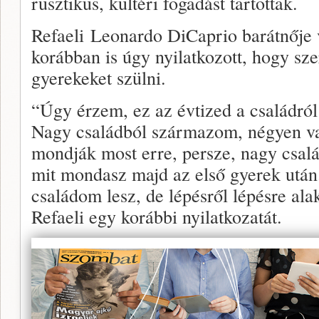
rusztikus, kültéri fogadást tartottak.
Refaeli Leonardo DiCaprio barátnője v
korábban is úgy nyilatkozott, hogy sz
gyerekeket szülni.
“Úgy érzem, ez az évtized a családról
Nagy családból származom, négyen va
mondják most erre, persze, nagy csal
mit mondasz majd az első gyerek utá
családom lesz, de lépésről lépésre ala
Refaeli egy korábbi nyilatkozatát.