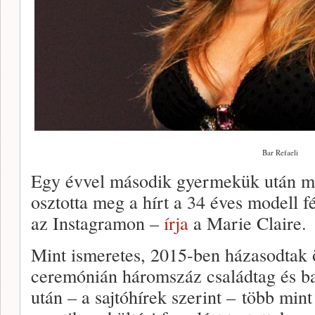
Bar Refaeli
Egy évvel második gyermekük után már
osztotta meg a hírt a 34 éves modell f
az Instagramon –
írja
a Marie Claire.
Mint ismeretes, 2015-ben házasodtak 
ceremónián háromszáz családtag és bar
után – a sajtóhírek szerint – több min