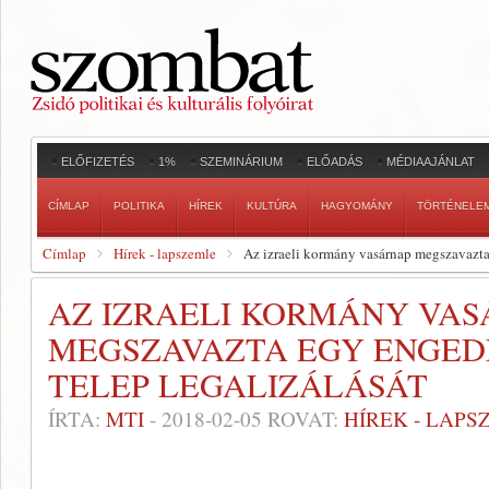
ELŐFIZETÉS
1%
SZEMINÁRIUM
ELŐADÁS
MÉDIAAJÁNLAT
CÍMLAP
POLITIKA
HÍREK
KULTÚRA
HAGYOMÁNY
TÖRTÉNELE
Címlap
Hírek - lapszemle
Az izraeli kormány vasárnap megszavazta 
AZ IZRAELI KORMÁNY VA
MEGSZAVAZTA EGY ENGED
TELEP LEGALIZÁLÁSÁT
ÍRTA:
MTI
-
2018-02-05
ROVAT:
HÍREK - LAPS