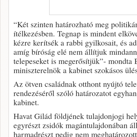
“Két szinten határozható meg politiká
ítélkezésben. Tegnap is mindent elköv
kézre kerítsék a rabbi gyilkosait, és
amíg bíróság elé nem állítjuk mindann
telepeseket is megerősítjük”- mondta
miniszterelnök a kabinet szokásos ülé
Az ötven családnak otthont nyújtó tel
rendezéséről szóló határozatot egyhang
kabinet.
Havat Gilád földjének tulajdonjogi hel
egyrészt zsidók magántulajdonában áll
harmadrészt pedig nem meghatározott 