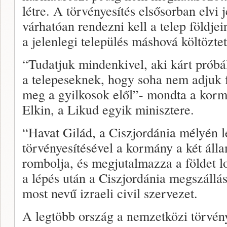
létre. A törvényesítés elsősorban elvi 
várhatóan rendezni kell a telep földjei
a jelenlegi település máshová költöztet
“Tudatjuk mindenkivel, aki kárt próbá
a telepeseknek, hogy soha nem adjuk f
meg a gyilkosok elől”- mondta a kor
Elkin, a Likud egyik minisztere.
“Havat Gilád, a Ciszjordánia mélyén lé
törvényesítésével a kormány a két álla
rombolja, és megjutalmazza a földet l
a lépés után a Ciszjordánia megszállá
most nevű izraeli civil szervezet.
A legtöbb ország a nemzetközi törvény