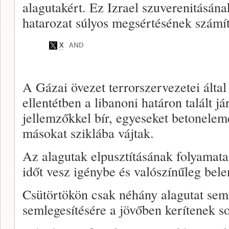
alagutakért. Ez Izrael szuverenitásán
hatarozat súlyos megsértésének számí
A Gázai övezet terrorszervezetei által
ellentétben a libanoni határon talált 
jellemzőkkel bír, egyeseket betonelem
másokat sziklába vájtak.
Az alagutak elpusztításának folyamat
időt vesz igénybe és valószínűleg bele
Csütörtökön csak néhány alagutat sem
semlegesítésére a jövőben kerítenek so