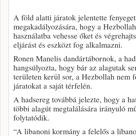
A föld alatti járatok jelentette fenyege
megakadályozására, hogy a Hezbollah 
használatba vehesse őket és végrehajt
eljárást és eszközt fog alkalmazni.
Ronen Manelis dandártábornok, a had
hangsúlyozta, hogy bár az alagutak sem
területen kerül sor, a Hezbollah nem f
járatokat a saját térfelén.
A hadsereg továbbá jelezte, hogy a h
többi alagút megtalálására irányuló mű
folytatódik.
“A libanoni kormány a felelős a libano