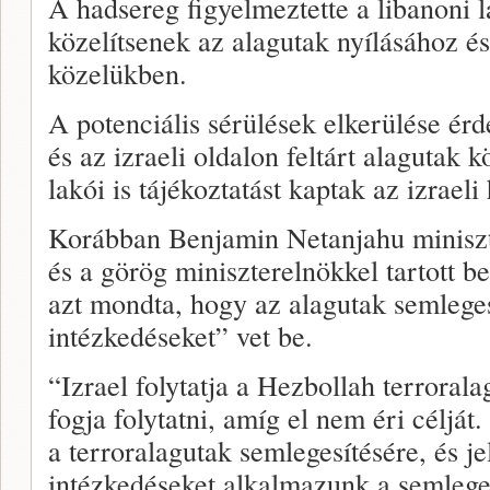
A hadsereg figyelmeztette a libanoni 
közelítsenek az alagutak nyílásához é
közelükben.
A potenciális sérülések elkerülése é
és az izraeli oldalon feltárt alagutak
lakói is tájékoztatást kaptak az izrael
Korábban Benjamin Netanjahu miniszte
és a görög miniszterelnökkel tartott be
azt mondta, hogy az alagutak semleges
intézkedéseket” vet be.
“Izrael folytatja a Hezbollah terroralag
fogja folytatni, amíg el nem éri célját.
a terroralagutak semlegesítésére, és je
intézkedéseket alkalmazunk a semleges