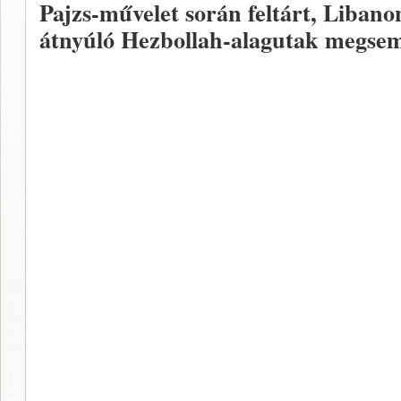
Pajzs-művelet során feltárt, Libano
átnyúló Hezbollah-alagutak megsem