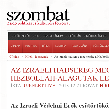
ELŐFIZETÉS
1%
SZEMINÁRIUM
ELŐADÁS
MÉDIAAJÁNLAT
CÍMLAP
POLITIKA
HÍREK
KULTÚRA
HAGYOMÁNY
TÖRTÉNELE
Címlap
Hírek - lapszemle
Az izraeli hadsereg megkezdte a Hezboll
AZ IZRAELI HADSEREG ME
HEZBOLLAH-ALAGUTAK L
ÍRTA:
UJKELET.LIVE
-
2018-12-21
ROVAT:
HÍR
Az Izraeli Védelmi Erők csütörtökö