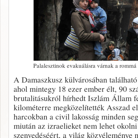
Palalesztinok evakuálásra várnak a rommá l
A Damaszkusz külvárosában található
ahol mintegy 18 ezer ember élt, 90 sz
brutalitásukról hírhedt Iszlám Állam 
kilométerre megközelítették Asszad el
harcokban a civil lakosság minden seg
miután az izraelieket nem lehet okolni
szenvedéséért, a világ közvéleménye 