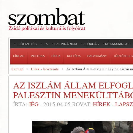
ELŐFIZETÉS
1%
SZEMINÁRIUM
ELŐADÁS
MÉDIAAJÁNLAT
CÍMLAP
POLITIKA
HÍREK
KULTÚRA
HAGYOMÁNY
TÖRTÉNELE
Címlap
Hírek - lapszemle
Az Iszlám Állam elfoglalt egy palesztin 
AZ ISZLÁM ÁLLAM ELFOG
PALESZTIN MENEKÜLTTÁB
ÍRTA:
JÉG
-
2015-04-05
ROVAT:
HÍREK - LAPS