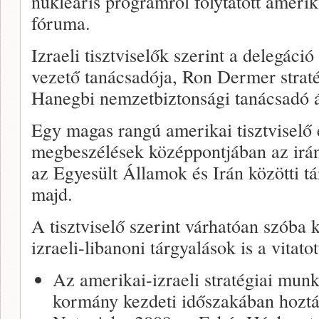
nukleáris programról folytatott amerik
fóruma.
Izraeli tisztviselők szerint a delegáci
vezető tanácsadója, Ron Dermer straté
Hanegbi nemzetbiztonsági tanácsadó á
Egy magas rangú amerikai tisztviselő
megbeszélések középpontjában az irán
az Egyesült Államok és Irán közötti tá
majd.
A tisztviselő szerint várhatóan szóba 
izraeli-libanoni tárgyalások is a vitatot
Az amerikai-izraeli stratégiai mu
kormány kezdeti időszakában hoztá