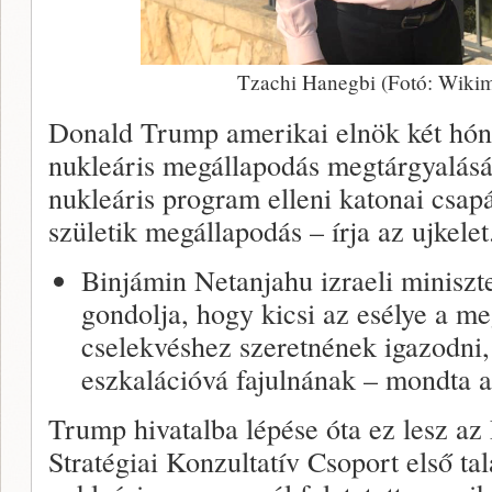
Tzachi Hanegbi (Fotó: Wiki
Donald Trump amerikai elnök két hón
nukleáris megállapodás megtárgyalására
nukleáris program elleni katonai csap
születik megállapodás – írja az ujkelet.
Binjámin Netanjahu izraeli miniszt
gondolja, hogy kicsi az esélye a m
cselekvéshez szeretnének igazodni,
eszkalációvá fajulnának – mondta az 
Trump hivatalba lépése óta ez lesz az
Stratégiai Konzultatív Csoport első tal