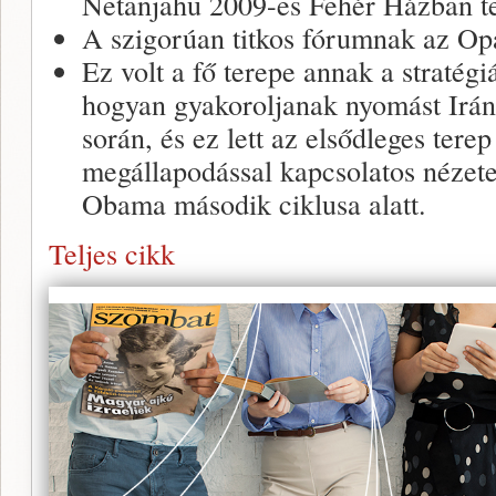
Netanjahu 2009-es Fehér Házban tet
A szigorúan titkos fórumnak az Op
Ez volt a fő terepe annak a stratég
hogyan gyakoroljanak nyomást Irán
során, és ez lett az elsődleges terep
megállapodással kapcsolatos nézete
Obama második ciklusa alatt.
Teljes cikk