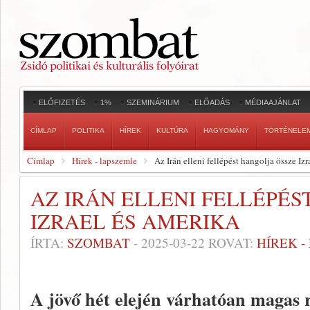
ELŐFIZETÉS
1%
SZEMINÁRIUM
ELŐADÁS
MÉDIAAJÁNLAT
CÍMLAP
POLITIKA
HÍREK
KULTÚRA
HAGYOMÁNY
TÖRTÉNELE
Címlap
Hírek - lapszemle
Az Irán elleni fellépést hangolja össze Iz
AZ IRÁN ELLENI FELLÉPÉS
IZRAEL ÉS AMERIKA
ÍRTA:
SZOMBAT
-
2025-03-22
ROVAT:
HÍREK 
A jövő hét elején várhatóan magas r