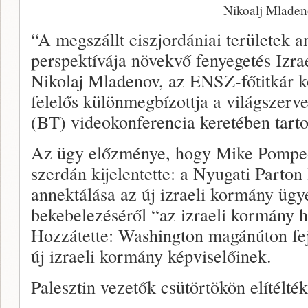
Nikoalj Mlade
“A megszállt ciszjordániai területek 
perspektívája növekvő fenyegetés Izra
Nikolaj Mladenov, az ENSZ-főtitkár kö
felelős különmegbízottja a világszerv
(BT) videokonferencia keretében tarto
Az ügy előzménye, hogy Mike Pompeo
szerdán kijelentette: a Nyugati Parton 
annektálása az új izraeli kormány ügye
bekebelezéséről “az izraeli kormány 
Hozzátette: Washington magánúton fejt
új izraeli kormány képviselőinek.
Palesztin vezetők csütörtökön elítélté