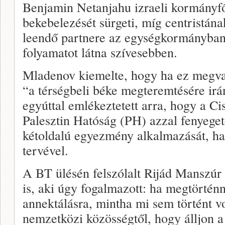
Benjamin Netanjahu izraeli kormányfő
bekebelezését sürgeti, míg centristának
leendő partnere az egységkormányban
folyamatot látna szívesebben.
Mladenov kiemelte, hogy ha ez megva
“a térségbeli béke megteremtésére irá
egyúttal emlékeztetett arra, hogy a C
Palesztin Hatóság (PH) azzal fenyegete
kétoldalú egyezmény alkalmazását, ha
tervével.
A BT ülésén felszólalt Rijád Manszú
is, aki úgy fogalmazott: ha megtörtén
annektálásra, mintha mi sem történt v
nemzetközi közösségtől, hogy álljon a