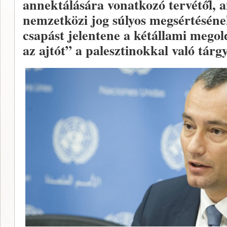
annektálására vonatkozó tervétől, a
nemzetközi jog súlyos megsértéséne
csapást jelentene a kétállami mego
az ajtót” a palesztinokkal való tárgy