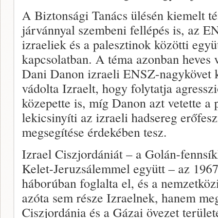
A Biztonsági Tanács ülésén kiemelt té
járvánnyal szembeni fellépés is, az E
izraeliek és a palesztinok közötti egy
kapcsolatban. A téma azonban heves vi
Dani Danon izraeli ENSZ-nagykövet kö
vádolta Izraelt, hogy folytatja agressz
közepette is, míg Danon azt vetette a 
lekicsinyíti az izraeli hadsereg erőfes
megsegítése érdekében tesz.
Izrael Ciszjordániát – a Golán-fennsík
Kelet-Jeruzsálemmel együtt – az 1967
háborúban foglalta el, és a nemzetköz
azóta sem része Izraelnek, hanem megs
Ciszjordánia és a Gázai övezet terület