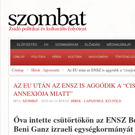
ELŐFIZETÉS
1%
SZEMINÁRIUM
ELŐADÁS
MÉDIAAJÁNLAT
CÍMLAP
POLITIKA
HÍREK
KULTÚRA
HAGYOMÁNY
TÖRTÉNELE
Címlap
Hírek - lapszemle
Az EU után az ENSZ is aggódik a “ciszjor
AZ EU UTÁN AZ ENSZ IS AGGÓDIK A “C
ANNEXIÓJA MIATT”
ÍRTA:
SZOMBAT
-
2020-04-24
ROVAT:
HÍREK - LAPSZEMLE
,
KÜLFÖLD
Óva intette csütörtökön az ENSZ B
Beni Ganz izraeli egységkormányát a