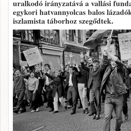
uralkodó irányzatává a vallási fund
egykori hatvannyolcas balos lázadók
iszlamista táborhoz szegődtek.