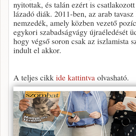
nyitottak, és talán ezért is csatlakozo
lázadó diák. 2011-ben, az arab tavasz
nemzedék, amely közben vezető pozíc
egykori szabadságvágy újraéledését üd
hogy végső soron csak az iszlamista s
indult el akkor.
A teljes cikk
ide kattintva
olvasható.