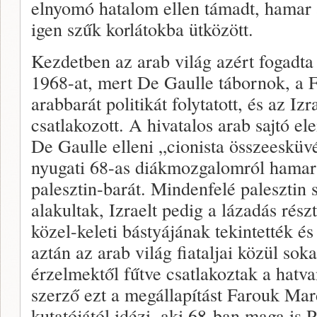
elnyomó hatalom ellen támadt, hamar a 
igen szűk korlátokba ütközött.
Kezdetben az arab világ azért fogadta 
1968-at, mert De Gaulle tábornok, a 
arabbarát politikát folytatott, és az Izr
csatlakozott. A hivatalos arab sajtó el
De Gaulle elleni „cionista összeesküv
nyugati 68-as diákmozgalomról hamar 
palesztin-barát. Mindenfelé palesztin 
alakultak, Izraelt pedig a lázadás rés
közel-keleti bástyájának tekintették és
aztán az arab világ fiataljai közül sok
érzelmektől fűtve csatlakoztak a hatv
szerző ezt a megállapítást Farouk Mar
kutatójától idézi, aki 68-ban maga is P