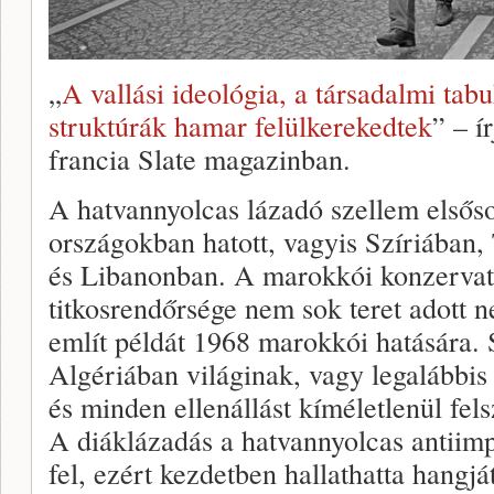
„
A vallási ideológia, a társadalmi tab
struktúrák hamar felülkerekedtek
” – í
francia Slate magazinban.
A hatvannyolcas lázadó szellem elsős
országokban hatott, vagyis Szíriában
és Libanonban. A marokkói konzervat
titkosrendőrsége nem sok teret adott 
említ példát 1968 marokkói hatására. 
Algériában világinak, vagy legalábbis
és minden ellenállást kíméletlenül fe
A diáklázadás a hatvannyolcas antiimpe
fel, ezért kezdetben hallathatta hangj