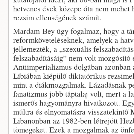
hetvenes évek közepe óta nem mehet h
rezsim ellenségének számít.
Mardam-Bey úgy fogalmaz, hogy a tá
reformköveteléseknek, amelyek a hat
jellemezték, a „szexuális felszabadítá
felszabadításáig” nem volt mozgósító 
Antiimperializmus dolgában azonban a
Líbiában kiépülő diktatórikus rezsimek
mint a diákmozgalmak. Lázadásnak p
fanatizmus jobb táptalaj volt, mert a
ismerős hagyományra hivatkozott. Egy
múltra és elnyomatásra visszatekintő
Libanonban az 1982-ben létrejött Hez
tömegeket. Ezek a mozgalmak az önfel