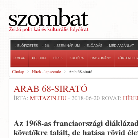
ELŐFIZETÉS
1%
SZEMINÁRIUM
ELŐADÁS
MÉDIAAJÁNLAT
CÍMLAP
POLITIKA
HÍREK
KULTÚRA
HAGYOMÁNY
TÖRTÉNELE
Címlap
Hírek - lapszemle
Arab 68-sirató
ARAB 68-SIRATÓ
ÍRTA:
METAZIN.HU
-
2018-06-20
ROVAT:
HÍRE
Az 1968-as franciaországi diákláza
követőkre talált, de hatása rövid éle