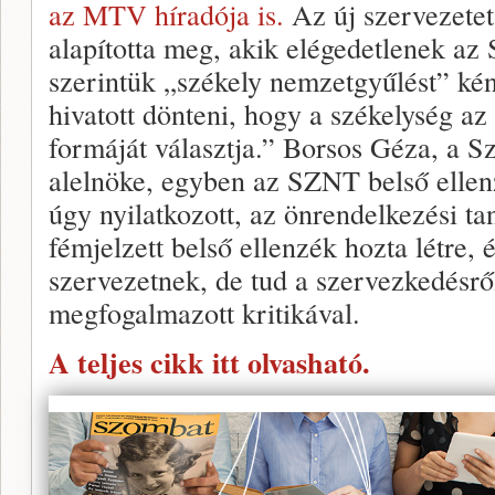
az MTV híradója is.
Az új szervezetet
alapította meg, akik elégedetlenek a
szerintük „székely nemzetgyűlést” kén
hivatott dönteni, hogy a székelység a
formáját választja.” Borsos Géza, a 
alelnöke, egyben az SZNT belső ellen
úgy nyilatkozott, az önrendelkezési t
fémjelzett belső ellenzék hozta létre,
szervezetnek, de tud a szervezkedésről,
megfogalmazott kritikával.
A teljes cikk itt olvasható.