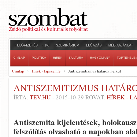
ELŐFIZETÉS
1%
SZEMINÁRIUM
ELŐADÁS
MÉDIAAJÁNLAT
CÍMLAP
POLITIKA
HÍREK
KULTÚRA
HAGYOMÁNY
TÖRTÉNELE
Címlap
Hírek - lapszemle
Antiszemitizmus határok nélkül
ANTISZEMITIZMUS HATÁR
ÍRTA:
TEV.HU
-
2015-10-29
ROVAT:
HÍREK - 
Antiszemita kijelentések, holokausz
felszólítás olvasható a napokban ala