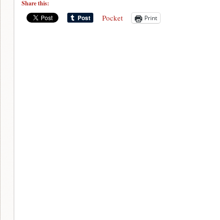
Share this:
Pocket
Print