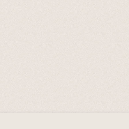
A Szombat Magazin a felhasználói élmény fokozása érdekében sütik