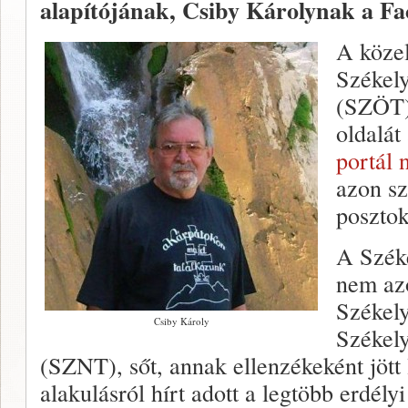
alapítójának, Csiby Károlynak a Fa
A köze
Székely
(SZÖT) 
oldalát
portál 
azon sz
posztoka
A Szék
nem azo
Székely
Csiby Károly
Székel
(SZNT), sőt, annak ellenzékeként jött
alakulásról hírt adott a legtöbb erdély