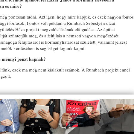
an és mire?
még pontosan tudni. Azt igen, hogy mire kapjuk, és ezek nagyon fontos
ügyi források. Fontos volt például a Rumbach Sebestyén utcai
gyüttélés Háza projekt megvalósításának elfogadása. Az épület
tját szüntetjük meg, és a felújítás a nemzeti vagyon megőrzését
zsinagóga felújításáról is kormányhatározat született, valamint jelzést
emetők kérdésében is segítséget fogunk kapni.
re mennyi pénzt kapnak?
éltünk, ezek ma még nem kialakult számok. A Rumbach projekt ennél
ngzott.