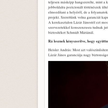
teljesen másképp hangszerelte, mint a k
jobboldalra pozicionált történészek ült
elmozdítani a helyéről, de a folyamato
projekt. Szerettünk volna garanciát kapn
A kerekasztalon Lázár Jánostól ezt mos
szervezetekkel konszenzusra tudnak jutni
biztosítékot Schmidt Máriánál.
Rá lesznek kényszerítve, hogy együt
Heisler András: Most azt valószínűsít
Lázár János garanciája nagy biztonságo