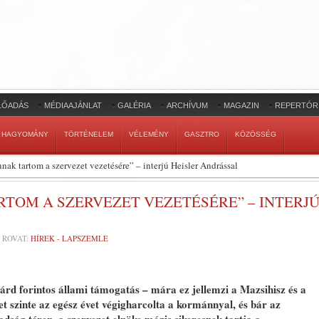
LŐADÁS
MÉDIAAJÁNLAT
GALÉRIA
ARCHÍVUM
MAGAZIN
REPERTÓR
HAGYOMÁNY
TÖRTÉNELEM
VÉLEMÉNY
GASZTRO
KÖZÖSSÉG
nak tartom a szervezet vezetésére” – interjú Heisler Andrással
TOM A SZERVEZET VEZETÉSÉRE” – INTERJ
ROVAT:
HÍREK - LAPSZEMLE
iárd forintos állami támogatás – mára ez jellemzi a Mazsihisz és a
et szinte az egész évet végigharcolta a kormánnyal, és bár az