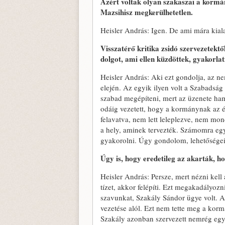
Azért voltak olyan szakaszai a kormán
Mazsihisz megkerülhetetlen.
Heisler András: Igen. De ami mára kial
Visszatérő kritika zsidó szervezetekt
dolgot, ami ellen küzdöttek, gyakorla
Heisler András: Aki ezt gondolja, az ne
elején. Az egyik ilyen volt a Szabadsá
szabad megépíteni, mert az üzenete hami
odáig vezetett, hogy a kormánynak az éj
felavatva, nem lett leleplezve, nem m
a hely, aminek tervezték. Számomra egy 
gyakorolni. Úgy gondolom, lehetősége
Úgy is, hogy eredetileg az akarták, ho
Heisler András: Persze, mert nézni kell
tízet, akkor felépíti. Ezt megakadályoz
szavunkat, Szakály Sándor ügye volt. Az
vezetése alól. Ezt nem tette meg a korm
Szakály azonban szervezett nemrég egy 