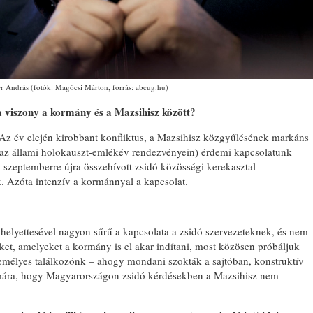
er András (fotók: Magócsi Márton, forrás: abcug.hu)
a viszony a kormány és a Mazsihisz között?
Az év elején kirobbant konfliktus, a Mazsihisz közgyűlésének markáns
t az állami holokauszt-emlékév rendezvényein) érdemi kapcsolatunk
 szeptemberre újra összehívott zsidó közösségi kerekasztal
. Azóta intenzív a kormánnyal a kapcsolat.
 helyettesével nagyon sűrű a kapcsolata a zsidó szervezeteknek, és nem
ket, amelyeket a kormány is el akar indítani, most közösen próbáljuk
személyes találkozónk – ahogy mondani szokták a sajtóban, konstruktív
ámára, hogy Magyarországon zsidó kérdésekben a Mazsihisz nem