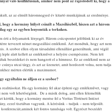
nyal való konfliktusnak, amikor nem pont az rajzolódott ki, hogy a
akult, az az elmúlt háromnegyed év kitartó munkájának az eredménye.
ől, hogy a kormány hülyét csinált a Mazsihiszből, hiszen azt a három
tilag egy az egyben lenyomták a torkukon.
m érti a folyamatok lényegét. Három csúcspontot jelöltünk ki az év
g térre tervezett német megszállási emlékmű. Azt mondtuk, hogy azt nem
s. A szobor ellen olyan társadalmi ellenállást generáltunk, ami végül
 leple alatt kellett az emlékművet a helyére csempésznie. Nem lett
ondtak beszédeket és nem hangzott el a himnusz. Ez az emlékmű nem az
csúnya utcai tárgy, és azt az üzenetet, amit hordozott volna, nem tudja
inkhez mérten elértük a maximumot.
gy egyáltalán ne álljon ez a szobor?
 a realitásokat. Ha egy kormány fel akar építeni egy emlékművet, vagy
ni nem volt lehetőségünk. De a másik dolog, ami ellen felemeltük
t kértük, hogy a kormány mentse fel a Veritas Történeti Intézet
ány, ezzel tisztában vagyunk. A kérésünk – tudjuk – nem teljesült.
konferenciát,aminek két fontos tanulsága volt. Egyrészt beszédét