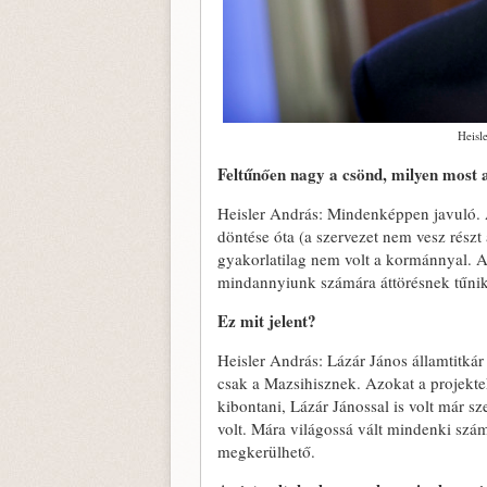
Heisl
Feltűnően nagy a csönd, milyen most 
Heisler András: Mindenképpen javuló. 
döntése óta (a szervezet nem vesz rész
gyakorlatilag nem volt a kormánnyal. A
mindannyiunk számára áttörésnek tűnik
Ez mit jelent?
Heisler András: Lázár János államtitkár
csak a Mazsihisznek. Azokat a projekte
kibontani, Lázár Jánossal is volt már 
volt. Mára világossá vált mindenki sz
megkerülhető.