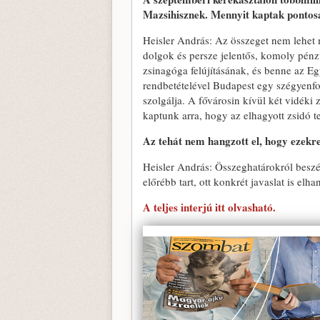
Mazsihisznek. Mennyit kaptak pontos
Heisler András: Az összeget nem lehet 
dolgok és persze jelentős, komoly pénz
zsinagóga felújításának, és benne az E
rendbetételével Budapest egy szégyenfol
szolgálja. A fővárosin kívül két vidéki 
kaptunk arra, hogy az elhagyott zsidó t
Az tehát nem hangzott el, hogy ezek
Heisler András: Összeghatárokról besz
előrébb tart, ott konkrét javaslat is elha
A teljes interjú itt olvasható.