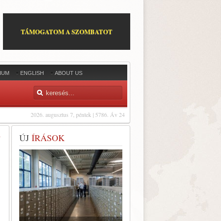
TÁMOGATOM A SZOMBATOT
IUM
ENGLISH
ABOUT US
2026. augusztus 7, péntek | 5786. Áv 24
ÚJ
ÍRÁSOK
Ú