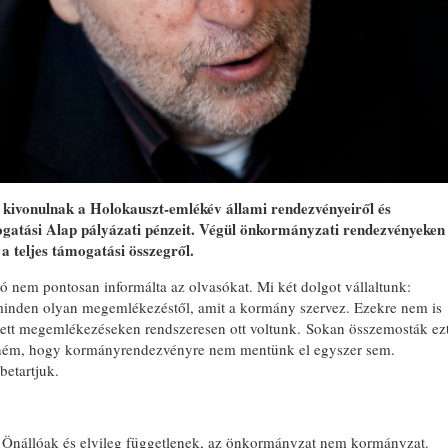
 kivonulnak a Holokauszt-emlékév állami rendezvényeiről és
mogatási Alap pályázati pénzeit. Végül önkormányzati rendezvényeken
a teljes támogatási összegről.
jtó nem pontosan informálta az olvasókat. Mi két dolgot vállaltunk:
 minden olyan megemlékezéstől, amit a kormány szervez. Ezekre nem is
ett megemlékezéseken rendszeresen ott voltunk. Sokan összemosták ez
teném, hogy kormányrendezvényre nem mentünk el egyszer sem.
betartjuk.
 Önállóak és elvileg függetlenek, az önkormányzat nem kormányzat.