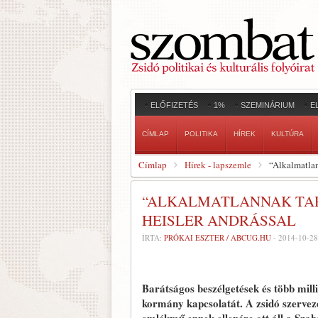
ELŐFIZETÉS
1%
SZEMINÁRIUM
E
CÍMLAP
POLITIKA
HÍREK
KULTÚRA
Címlap
Hírek - lapszemle
“Alkalmatlan
“ALKALMATLANNAK TAR
HEISLER ANDRÁSSAL
ÍRTA:
PRÓKAI ESZTER / ABCUG.HU
-
2014-10-28
Barátságos beszélgetések és több mill
kormány kapcsolatát.
A zsidó szervez