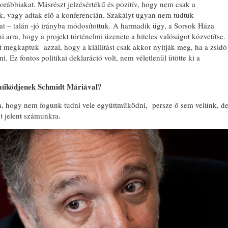
orábbiakat. Másrészt jelzésértékű és pozitív, hogy nem csak a
ek, vagy adtak elő a konferencián. Szakályt ugyan nem tudtuk
kat – talán -jó irányba módosítottuk. A harmadik ügy, a Sorsok Háza
i arra, hogy a projekt történelmi üzenete a hiteles valóságot közvetítse.
t megkaptuk azzal, hogy a kiállítást csak akkor nyitják meg, ha a zsidó
. Ez fontos politikai deklaráció volt, nem véletlenül ütötte ki a
tműködjenek Schmidt Máriával?
em, hogy nem fogunk tudni vele együttműködni, persze ő sem velünk, d
t jelent számunkra.