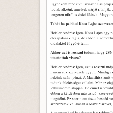
Egyébként rendkívül színvonalas projek
tudtak alkotni, amelyek párját ritkítják
tengeren túlról is érdeklődnek. Magyar
Tehát ha például
Kósa Lajos szervezet
Heisler András: Igen. Kósa Lajos egy n
élcsapatának tagja, de ebben a kontex
oldalaktól függővé tenni.
Akkor azt is rosszul tudom, hogy 286 mi
utasítottak vissza?
Heisler András: Igen, ezt is rosszul tudj
hanem sok szervezeté együtt. Mindig cs
nekünk szánt pénzt. A Mazsihisz amit vá
tudunk felelősséget vállalni. Már az e
lelkiismerete alapján. De ennél is tová
ebben a kérdésben más zsidó szervezet
megítélni. Ez szerintem tiszta beszéd v
szervezetek vállalásait a Mazsihiszével
A szeptemberi kerekasztalon többmilli