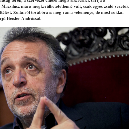
adság téren, a szervezet elnöke mégis sikeresnek tartja a
 Mazsihisz mára megkerülhetetetlenné vált, csak egyes zsidó vezetők
télést. Zoltairól továbbra is meg van a véleménye, de most sokkal
erjú Heisler Andrással.