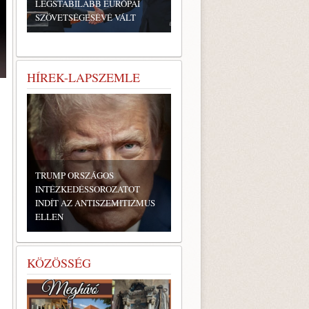
LEGSTABILABB EURÓPAI
SZÖVETSÉGESÉVÉ VÁLT
HÍREK-LAPSZEMLE
TRUMP ORSZÁGOS
INTÉZKEDÉSSOROZATOT
HETVEN ÉV UTÁN A FÖLD
INDÍT AZ ANTISZEMITIZMUS
ALÓL KERÜLT ELŐ A VILNA
ELLEN
NAGY ZSINAGÓGA BIMÁJA
KÖZÖSSÉG