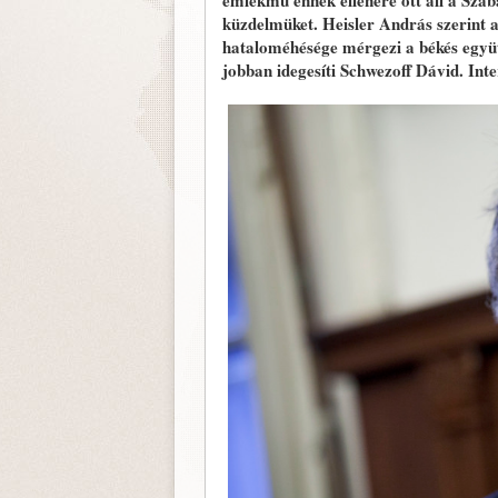
emlékmű ennek ellenére ott áll a Szab
küzdelmüket. Heisler András szerint a
hataloméhésége mérgezi a békés együt
jobban idegesíti Schwezoff Dávid. Int