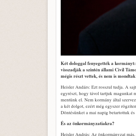
Két dologgal fenyegették a kormányt:
visszadják a szintén állami Civil Tá
mégis részt vettek, és nem is mondtak 
Heisler Andárs: Ezt rosszul tudja. A sa
egyrészt, hogy távol tartjuk magunkat
mentünk el. Nem kormány által szervez
a két dolgot, ezért még egyszer rögzí
Döntésünket a mai napig betartottuk és 
És az önkormányzatiakra?
Heisler András: Az önkormányzat más.