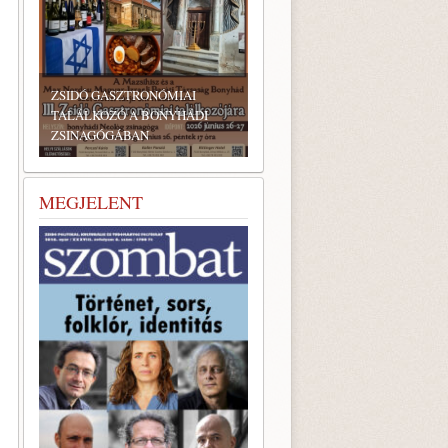
ZSIDÓ GASZTRONÓMIAI
TALÁLKOZÓ A BONYHÁDI
ZSINAGÓGÁBAN
MEGJELENT