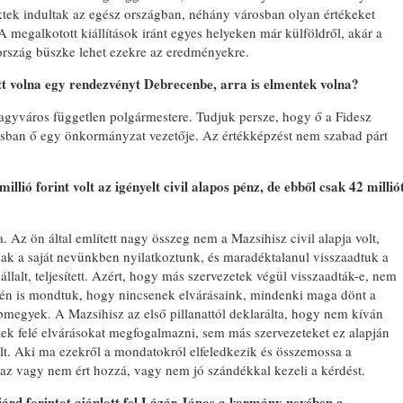
tek indultak az egész országban, néhány városban olyan értékeket
. A megalkotott kiállítások iránt egyes helyeken már külföldről, akár a
ország büszke lehet ezekre az eredményekre.
t volna egy rendezvényt Debrecenbe, arra is elmentek volna?
agyváros független polgármestere. Tudjuk persze, hogy ő a Fidesz
tusban ő egy önkormányzat vezetője. Az értékképzést nem szabad párt
llió forint volt az igényelt civil alapos pénz, de ebből csak 42 millió
a. Az ön által említett nagy összeg nem a Mazsihisz civil alapja volt,
ak a saját nevünkben nyilatkoztunk, és maradéktalanul visszaadtuk a
llalt, teljesített. Azért, hogy más szervezetek végül visszaadták-e, nem
lején is mondtuk, hogy nincsenek elvárásaink, mindenki maga dönt a
bbmegyek. A Mazsihisz az első pillanattól deklarálta, hogy nem kíván
ek felé elvárásokat megfogalmazni, sem más szervezeteket ez alapján
olt. Aki ma ezekről a mondatokról elfeledkezik és összemossa a
, az vagy nem ért hozzá, vagy nem jó szándékkal kezeli a kérdést.
árd forintot ajánlott fel Lázár János a kormány nevében a