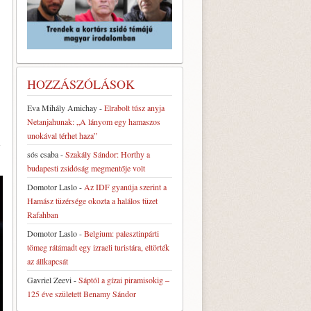
HOZZÁSZÓLÁSOK
Eva Mihály Amichay
-
Elrabolt túsz anyja
Netanjahunak: „A lányom egy hamaszos
unokával térhet haza”
e
sós csaba
-
Szakály Sándor: Horthy a
budapesti zsidóság megmentője volt
Domotor Laslo
-
Az IDF gyanúja szerint a
Hamász tüzérsége okozta a halálos tüzet
Rafahban
Domotor Laslo
-
Belgium: palesztinpárti
tömeg rátámadt egy izraeli turistára, eltörték
az állkapcsát
Gavriel Zeevi
-
Sáptól a gízai piramisokig –
125 éve született Benamy Sándor