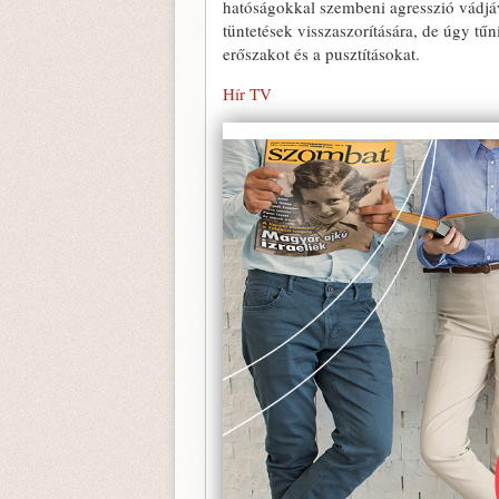
hatóságokkal szembeni agresszió vádjáv
tüntetések visszaszorítására, de úgy t
erőszakot és a pusztításokat.
Hír TV