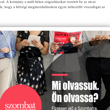
al. A kormány a múlt héten szigorításokat vezetett be az utcai
űnik, hogy a hétvégi megmozdulásokon egyre nehezebb visszafogni az