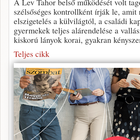
A Lev Tahor belső működését volt tago
szélsőséges kontrollként írják le, amit
elszigetelés a külvilágtól, a családi k
gyermekek teljes alárendelése a vallás
kiskorú lányok korai, gyakran kényszer
Teljes cikk