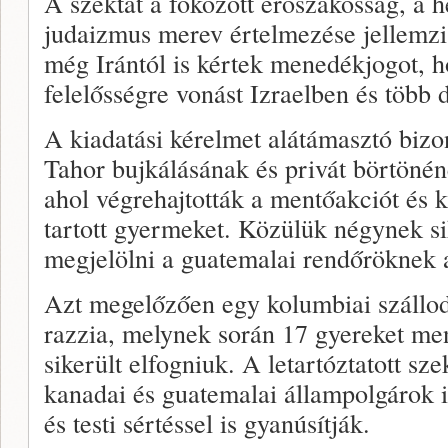
A szektát a fokozott erőszakosság, a h
judaizmus merev értelmezése jellemzi.
még Irántól is kértek menedékjogot, h
felelősségre vonást Izraelben és több
A kiadatási kérelmet alátámasztó bizo
Tahor bujkálásának és privát börtönén
ahol végrehajtották a mentőakciót és 
tartott gyermeket. Közülük négynek si
megjelölni a guatemalai rendőröknek a
Azt megelőzően egy kolumbiai szállodá
razzia, melynek során 17 gyereket men
sikerült elfogniuk. A letartóztatott sz
kanadai és guatemalai állampolgárok is
és testi sértéssel is gyanúsítják.