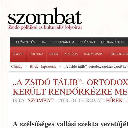
ELŐFIZETÉS
1%
SZEMINÁRIUM
ELŐADÁS
MÉDIAAJÁNLAT
CÍMLAP
POLITIKA
HÍREK
KULTÚRA
HAGYOMÁNY
TÖRTÉNELE
Címlap
Hírek - lapszemle
„A zsidó tálib”- ortodox szektavezető k
„A ZSIDÓ TÁLIB”- ORTODO
KERÜLT RENDŐRKÉZRE M
ÍRTA:
SZOMBAT
-
2026-01-01
ROVAT:
HÍREK 
A szélsőséges vallási szekta vezetőj