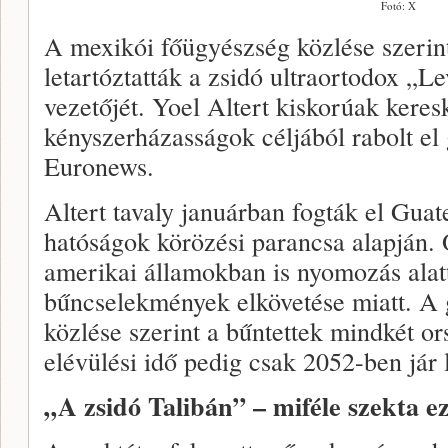
Fotó: X
A mexikói főügyészség közlése szerint
letartóztatták a zsidó ultraortodox „L
vezetőjét. Yoel Altert kiskorúak keres
kényszerházasságok céljából rabolt el 
Euronews.
Altert tavaly januárban fogták el Gua
hatóságok körözési parancsa alapján. 
amerikai államokban is nyomozás alatt
bűncselekmények elkövetése miatt. A
közlése szerint a bűntettek mindkét o
elévülési idő pedig csak 2052-ben jár 
„A zsidó Talibán” – miféle szekta e