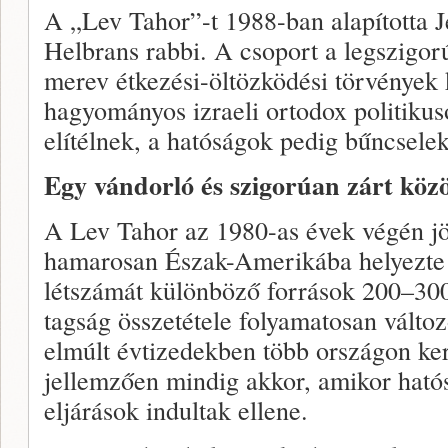
A „Lev Tahor”-t 1988-ban alapította
Helbrans rabbi. A csoport a legszigor
merev étkezési-öltözködési törvények k
hagyományos izraeli ortodox politikuso
elítélnek, a hatóságok pedig bűncsele
Egy vándorló és szigorúan zárt köz
A Lev Tahor az 1980-as évek végén jöt
hamarosan Észak-Amerikába helyezte 
létszámát különböző források 200–300
tagság összetétele folyamatosan változ
elmúlt évtizedekben több országon ker
jellemzően mindig akkor, amikor hat
eljárások indultak ellene.