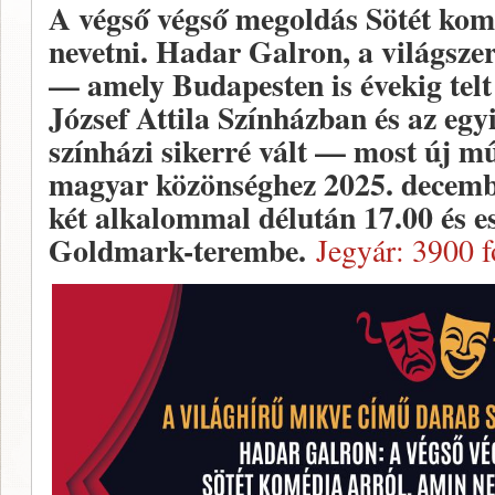
A végső végső megoldás Sötét ko
nevetni. Hadar Galron, a világsze
— amely Budapesten is évekig telt h
József Attila Színházban és az eg
színházi sikerré vált — most új mű
magyar közönséghez 2025. decemb
két alkalommal délután 17.00 és e
Goldmark-terembe.
Jegyár: 3900 f