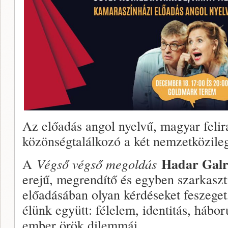
Az előadás angol nyelvű, magyar felira
közönségtalálkozó a két nemzetközileg 
Hadar Gal
A
Végső végső megoldás
erejű, megrendítő és egyben szarkasz
előadásában olyan kérdéseket feszege
élünk együtt: félelem, identitás, hábor
ember örök dilemmái.