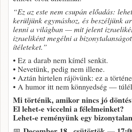
“Ez az este nem csupán előadás: lehet
kerüljünk egymáshoz, és beszéljünk ar
lenni a világban — mit jelent izraeliké
izraeliként megélni a bizonytalanságot,
ítéleteket.”
• Ez a darab nem kímél senkit.
• Nevetünk, pedig nem illene.
• Aztán hirtelen rájövünk: ez a történe
• A humor itt nem könnyedség — túlélé
Mi történik, amikor nincs jó döntés
El lehet-e viccelni a félelmeinket?
Lehet-e reményünk egy bizonytalan
December 18., csütörtök — 17:00
📅