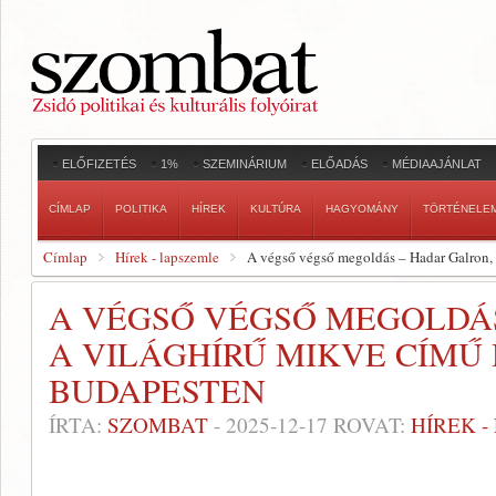
ELŐFIZETÉS
1%
SZEMINÁRIUM
ELŐADÁS
MÉDIAAJÁNLAT
CÍMLAP
POLITIKA
HÍREK
KULTÚRA
HAGYOMÁNY
TÖRTÉNELE
Címlap
Hírek - lapszemle
A végső végső megoldás – Hadar Galron, 
A VÉGSŐ VÉGSŐ MEGOLDÁS
A VILÁGHÍRŰ MIKVE CÍMŰ 
BUDAPESTEN
ÍRTA:
SZOMBAT
-
2025-12-17
ROVAT:
HÍREK 