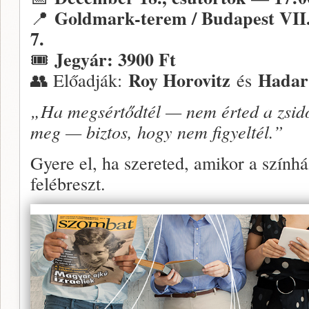
Goldmark-terem / Budapest VII. 
📍
7.
Jegyár: 3900 Ft
🎟️
Roy Horovitz
Hadar
👥 Előadják:
és
„Ha megsértődtél — nem érted a zsi
meg — biztos, hogy nem figyeltél.”
Gyere el, ha szereted, amikor a szí
felébreszt.