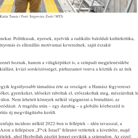
Kádár Tamás ( Fotó: Szigetváry Zsolt / MTI)
r. Politikusak, nyersek, nyelvük a radikális baloldali kultúrkritika,
lnyomás és ellenállás motívumai keverednek, saját északír
 zenét hoznak, hanem a világképüket is, a színpadi megjelenésükbe
i kiállást, kvázi sorsközösséget, párhuzamot vonva a köztük és az írek
 egyik legsúlyosabb támadása érte az országot: a Hamász fegyveresei
nőket, gyerekeket, időseket raboltak el, erőszakoltak meg, mészároltak l
álon. Nem lehetett könnyek nélkül végignézni a brutalitást, az
bzódását. A tragédia után – egy darabig – a globális közbeszéd is
itás új megvilágításba került.
fajta incidens nélkül 2022-ben is felléptek – idén tavasszal, a
 Azon a fellépésen „F*ck Israel” feliratot vetítettek a kivetítőre, majd
ételek, ahol Hezbollah zászlót lenget egyikük a színpadon. Az ezzel