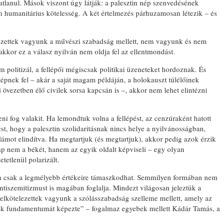
atlanul. Mások viszont úgy látják: a palesztin nép szenvedésének
humanitárius kötelesség. A két értelmezés párhuzamosan létezik – és
elezettek vagyunk a művészi szabadság mellett, nem vagyunk és nem
kor ez a válasz nyilván nem oldja fel az ellentmondást.
em politizál, a fellépői mégiscsak politikai üzeneteket hordoznak. És
épnek fel – akár a saját magam példáján, a holokauszt túlélőinek
 övezetben élő civilek sorsa kapcsán is –, akkor nem lehet elintézni
i fog valakit. Ha lemondtuk volna a fellépést, az cenzúraként hatott
ést, hogy a palesztin szolidaritásnak nincs helye a nyilvánosságban,
lámot elindítva. Ha megtartjuk (és megtartjuk), akkor pedig azok érzik
ap nem a békét, hanem az egyik oldalt képviseli – egy olyan
tetlenül polarizált.
n csak a legmélyebb értékeire támaszkodhat. Semmilyen formában nem
antiszemitizmust is magában foglalja. Mindezt világosan jeleztük a
elkötelezettek vagyunk a szólásszabadság szelleme mellett, amely az
yik fundamentumát képezte” – fogalmaz egyebek mellett Kádár Tamás, a