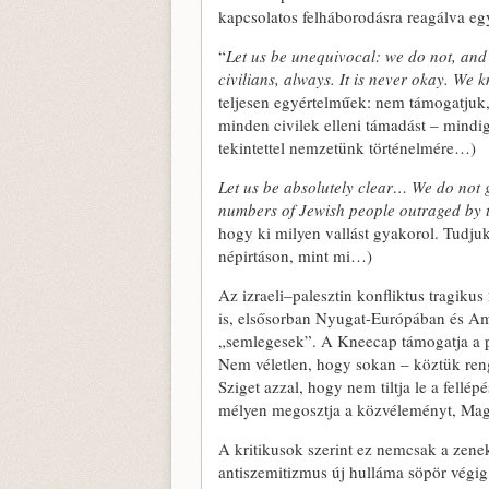
kapcsolatos felháborodásra reagálva eg
“
Let us be unequivocal: we do not, an
civilians, always. It is never okay. We
teljesen egyértelműek: nem támogatjuk,
minden civilek elleni támadást – mindig
tekintettel nemzetünk történelmére…)
Let us be absolutely clear… We do not 
numbers of Jewish people outraged by 
hogy ki milyen vallást gyakorol. Tudj
népirtáson, mint mi…)
Az izraeli–palesztin konfliktus tragiku
is, elsősorban Nyugat-Európában és Am
„semlegesek”. A Kneecap támogatja a pa
Nem véletlen, hogy sokan – köztük ren
Sziget azzal, hogy nem tiltja le a fellép
mélyen megosztja a közvéleményt, Mag
A kritikusok szerint ez nemcsak a zenek
antiszemitizmus új hulláma söpör végig