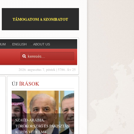
TÁMOGATOM A SZOMBATOT
IUM
ENGLISH
ABOUT US
2026. augusztus 7, péntek | 5786. Áv 25
ÚJ
ÍRÁSOK
SZAÚD-ARÁBIA,
TÖRÖKORSZÁG ÉS PAKISZTÁN
KÖZÖS VÉDELMI