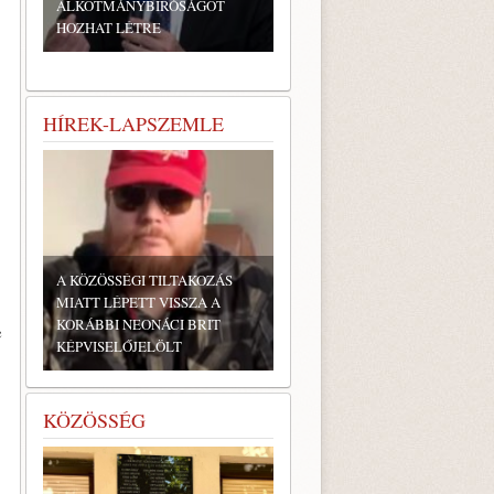
ALKOTMÁNYBÍRÓSÁGOT
HOZHAT LÉTRE
HÍREK-LAPSZEMLE
A KÖZÖSSÉGI TILTAKOZÁS
MIATT LÉPETT VISSZA A
KORÁBBI NEONÁCI BRIT
e
KÉPVISELŐJELÖLT
KÖZÖSSÉG