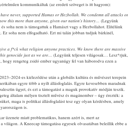
yértelműen kommunikáltak (az eredeti szöveget is itt hagyom):
d have never, supported Hamas or Hezbollah. We condemn all attacks o
 know this more than anyone, given our nation’s history…
(Legyünk
 és soha nem is támogattuk a Hamászt vagy a Hezbollahot. Elítélünk
. Ez soha nem elfogadható. Ezt mi talán jobban tudjuk bárkinél,
give a f*ck what religion anyone practices. We know there are massive
this genocide just as we are…
(Legyünk teljesen világosak… Lesz*rjuk,
uk, hogy rengeteg zsidó ember ugyanúgy fel van háborodva ezen a
s 2023–2024-es kiéleződése után a globális kultúra és művészet terepein
erikában egyre több a nyílt állásfoglalás. Egyre kevesebben maradnak
lesztin ügyet, és ezt a támogatást a maguk provokatív módján teszik.
geteg általam mélyen tisztelt művész és magánember – úgy érezték: a
ésüket, maga is politikai állásfoglalást tesz egy olyan kérdésben, amely
yarországon is.
ar üzenete miatt problematikus, hanem azért is, mert az
 a világon. A Kneecap támogatása egyesek olvasatában beleillik ebbe a