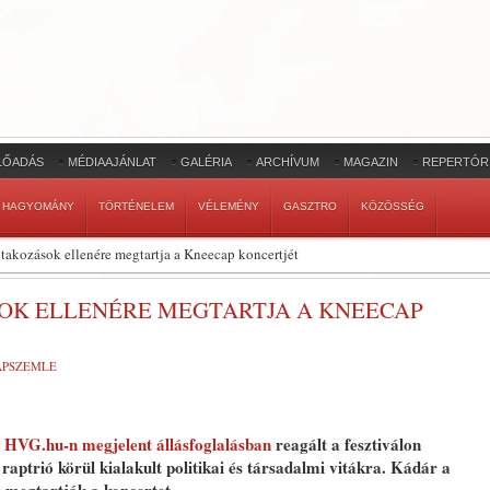
LŐADÁS
MÉDIAAJÁNLAT
GALÉRIA
ARCHÍVUM
MAGAZIN
REPERTÓR
HAGYOMÁNY
TÖRTÉNELEM
VÉLEMÉNY
GASZTRO
KÖZÖSSÉG
iltakozások ellenére megtartja a Kneecap koncertjét
SOK ELLENÉRE MEGTARTJA A KNEECAP
LAPSZEMLE
a
HVG.hu-n megjelent állásfoglalásban
reagált a fesztiválon
raptrió körül kialakult politikai és társadalmi vitákra. Kádár a