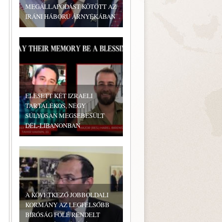
MEGÁLLAPODÁST KÖTÖTT AZ
IRÁNI HÁBORÚ ÁRNYÉKÁBAN
ELESETT KÉT IZRAELI
TARTALÉKOS, NÉGY
SÚLYOSAN MEGSEBESÜLT
DÉL-LIBANONBAN
A KÖVETKEZŐ JOBBOLDALI
KORMÁNY AZ LEGFELSŐBB
BÍRÓSÁG FÖLÉ RENDELT