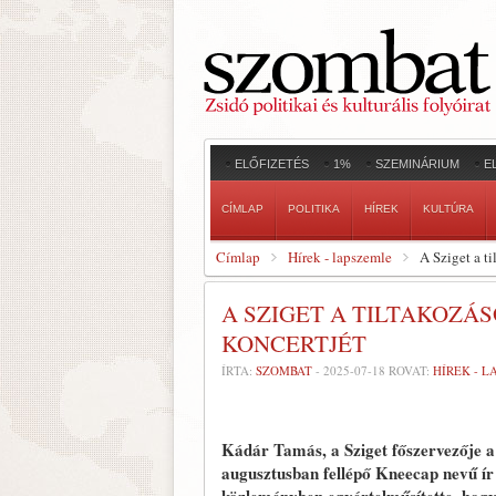
ELŐFIZETÉS
1%
SZEMINÁRIUM
E
CÍMLAP
POLITIKA
HÍREK
KULTÚRA
Címlap
Hírek - lapszemle
A Sziget a t
A SZIGET A TILTAKOZÁ
KONCERTJÉT
ÍRTA:
SZOMBAT
-
2025-07-18
ROVAT:
HÍREK - 
Kádár Tamás, a Sziget főszervezője 
augusztusban fellépő Kneecap nevű ír 