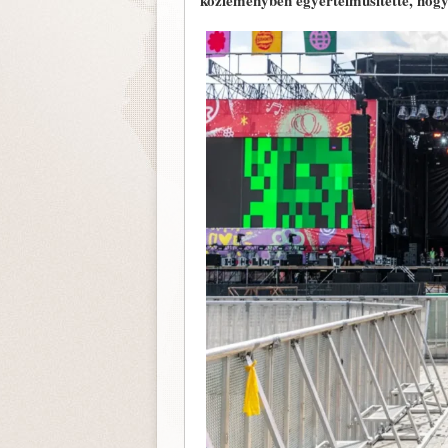
közleményben egyértelműsítette, hogy