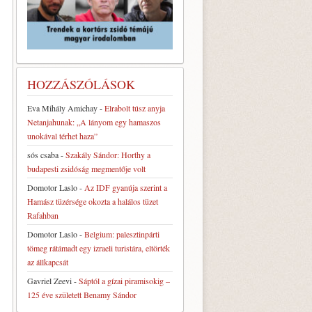
HOZZÁSZÓLÁSOK
Eva Mihály Amichay
-
Elrabolt túsz anyja
Netanjahunak: „A lányom egy hamaszos
unokával térhet haza”
sós csaba
-
Szakály Sándor: Horthy a
budapesti zsidóság megmentője volt
Domotor Laslo
-
Az IDF gyanúja szerint a
Hamász tüzérsége okozta a halálos tüzet
Rafahban
Domotor Laslo
-
Belgium: palesztinpárti
tömeg rátámadt egy izraeli turistára, eltörték
az állkapcsát
Gavriel Zeevi
-
Sáptól a gízai piramisokig –
125 éve született Benamy Sándor