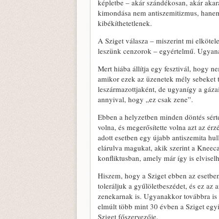
képletbe – akár szándékosan, akár akar
kimondása nem antiszemitizmus, hanem 
kibékíthetetlenek.
A Sziget válasza – miszerint mi elköt
leszünk cenzorok – egyértelmű. Ugyanak
Mert hiába állítja egy fesztivál, hogy n
amikor ezek az üzenetek mély sebeket t
leszármazottjaként, de ugyanígy a gázai
annyival, hogy „ez csak zene”.
Ebben a helyzetben minden döntés sérten
volna, és megerősítette volna azt az érz
adott esetben egy újabb antiszemita hul
elárulva magukat, akik szerint a Kneec
konfliktusban, amely már így is elviselhe
Hiszem, hogy a Sziget ebben az esetbe
toleráljuk a gyűlöletbeszédet, és ez az 
zenekarnak is. Ugyanakkor továbbra is 
elmúlt több mint 30 évben a Sziget eg
Sziget főszervezője.