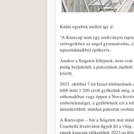
Kádár egyebek mellett így ír:
“A Kneecap nem egy szokványos rapzeneka
szövegeikben az angol gyarmatosítás, e
tapasztalataikból építkezve.
Amikor a Szigeten fellépnek, nem csak
pedig beépítették a palesztinok mellett
között.
2023. október 7-én Izrael történetének
több mint 1 200 civilt gyilkoltak meg, 
otthonaikban vagy éppen a Nova fesztiv
embertelenséget, a gyűlöletnek ezt a to
átrendeződött: minden palesztin szolidar
A Kneecapre – bár a Szigeten már minden
Coachella fesztiválon figyelt fel a világ.
ennek kapcsán előkerültek 2023-as felv