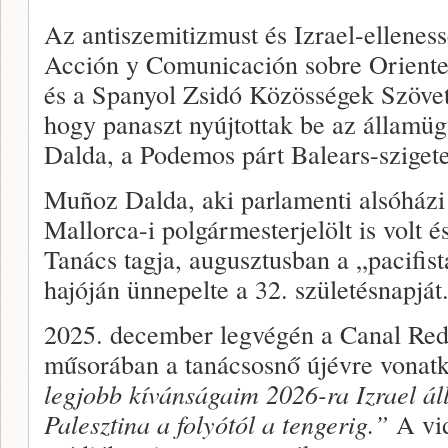
Az antiszemitizmust és Izrael-ellenes
Acción y Comunicación sobre Orient
és a Spanyol Zsidó Közösségek Szövet
hogy panaszt nyújtottak be az állam
Dalda, a Podemos párt Balears-szigete
Muñoz Dalda, aki parlamenti alsóházi
Mallorca-i polgármesterjelölt is volt é
Tanács tagja, augusztusban a „pacifist
hajóján ünnepelte a 32. születésnapját
2025. december legvégén a Canal Red 
műsorában a tanácsosnő újévre vonatk
legjobb kívánságaim 2026-ra Izrael ál
Palesztina a folyótól a tengerig.”
A vid