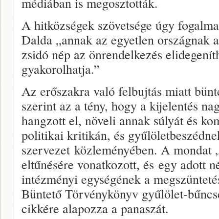
médiában is megosztották.
A hitközségek szövetsége úgy fogalm
Dalda „annak az egyetlen országnak az
zsidó nép az önrendelkezés elidegeníth
gyakorolhatja.”
Az erőszakra való felbujtás miatt bün
szerint az a tény, hogy a kijelentés na
hangzott el, növeli annak súlyát és ko
politikai kritikán, és gyűlöletbeszédne
szervezet közleményében. A mondat „
eltűnésére vonatkozott, és egy adott n
intézményi egységének a megszüntetés
Büntető Törvénykönyv gyűlölet-bűncs
cikkére alapozza a panaszát.