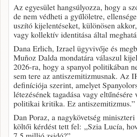
Az egyesület hangsúlyozza, hogy a sz
de nem védheti a gyűlöletre, ellenség
uszító kijelentéseket, különösen akko
vagy kollektív identitása által meghat
Dana Erlich, Izrael ügyvivője és megb
Muñoz Dalda mondatára válaszul kijel
2026-ra, hogy a spanyol politikában ne
sem tere az antiszemitizmusnak. Az 
definíciója szerint, amelyet Spanyolors
létezésének tagadása vagy eltűnésére v
politikai kritika. Ez antiszemitizmus.”
Dan Poraz, a nagykövetség miniszteri
költői kérdést tett fel: „Szia Lucía, h
7,5 millió zsidó?”