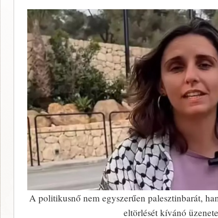
A politikusnő nem egyszerűen palesztinbarát, han
eltörlését kívánó üzenete