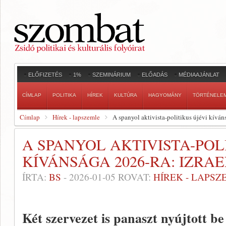
ELŐFIZETÉS
1%
SZEMINÁRIUM
ELŐADÁS
MÉDIAAJÁNLAT
CÍMLAP
POLITIKA
HÍREK
KULTÚRA
HAGYOMÁNY
TÖRTÉNELE
Címlap
Hírek - lapszemle
A spanyol aktivista-politikus újévi kíváns
A SPANYOL AKTIVISTA-POL
KÍVÁNSÁGA 2026-RA: IZRA
ÍRTA:
BS
-
2026-01-05
ROVAT:
HÍREK - LAPSZ
Két szervezet is panaszt nyújtott be 