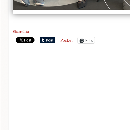
Share this:
Pocket
Print