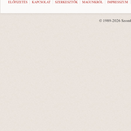
ELŐFIZETÉS
KAPCSOLAT
SZERKESZTŐK
MAGUNKRÓL
IMPRESSZUM
© 1989-2026 Szombat