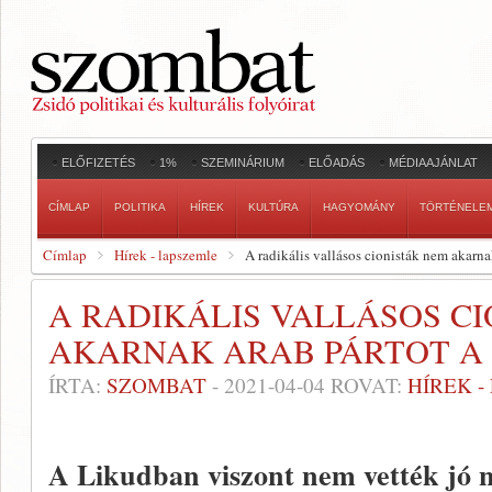
ELŐFIZETÉS
1%
SZEMINÁRIUM
ELŐADÁS
MÉDIAAJÁNLAT
CÍMLAP
POLITIKA
HÍREK
KULTÚRA
HAGYOMÁNY
TÖRTÉNELE
Címlap
Hírek - lapszemle
A radikális vallásos cionisták nem akarna
A RADIKÁLIS VALLÁSOS C
AKARNAK ARAB PÁRTOT A 
ÍRTA:
SZOMBAT
-
2021-04-04
ROVAT:
HÍREK 
A Likudban viszont nem vették jó n