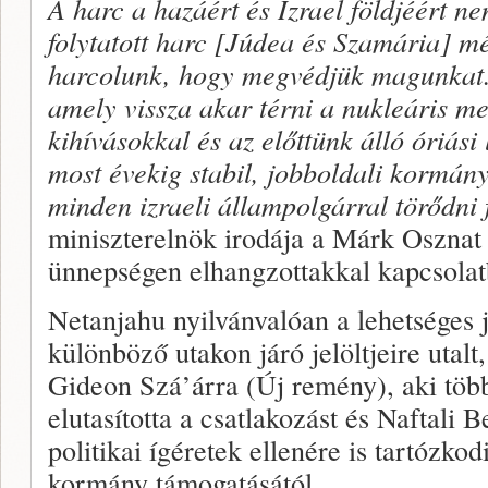
A harc a hazáért és Izrael földjéért ne
folytatott harc [Júdea és Szamária] m
harcolunk, hogy megvédjük magunkat.
amely vissza akar térni a nukleáris m
kihívásokkal és az előttünk álló óriás
most évekig stabil, jobboldali kormán
minden izraeli állampolgárral törődni 
miniszterelnök irodája a Márk Oszna
ünnepségen elhangzottakkal kapcsolat
Netanjahu nyilvánvalóan a lehetséges 
különböző utakon járó jelöltjeire utalt
Gideon Szá’árra (Új remény), aki töb
elutasította a csatlakozást és Naftali B
politikai ígéretek ellenére is tartózko
kormány támogatásától.