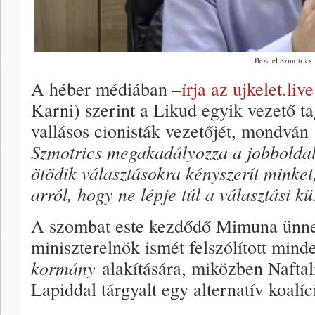
Bezalel Szmotrics
A héber médiában –
írja az ujkelet.live
Karni) szerint a Likud egyik vezető t
vallásos cionisták vezetőjét, mondván
Szmotrics megakadályozza a jobbolda
ötödik választásokra kényszerít minke
arról, hogy ne lépje túl a választási kü
A szombat este kezdődő Mimuna ünn
miniszterelnök ismét felszólított mind
kormány
alakítására, miközben Naftal
Lapiddal tárgyalt egy alternatív koalíc