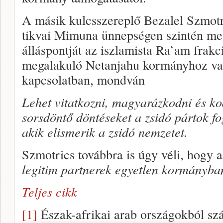
A másik kulcsszereplő Bezalel Szmotr
tikvai Mimuna ünnepségen szintén meg
álláspontját az iszlamista Ra’am frak
megalakuló Netanjahu kormányhoz val
kapcsolatban, mondván
Lehet vitatkozni, magyarázkodni és koa
sorsdöntő döntéseket a zsidó pártok f
akik elismerik a zsidó nemzetet.
Szmotrics továbbra is úgy véli, hogy
legitim partnerek egyetlen kormányba
Teljes cikk
[1]
Észak-afrikai arab országokból s