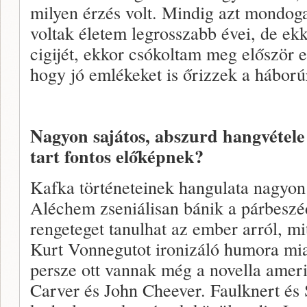
milyen érzés volt. Mindig azt mondoga
voltak életem legrosszabb évei, de ekk
cigijét, ekkor csókoltam meg először 
hogy jó emlékeket is őrizzek a háború
Nagyon sajátos, abszurd hangvétele 
tart fontos előképnek?
Kafka történeteinek hangulata nagyon
Aléchem zseniálisan bánik a párbeszé
rengeteget tanulhat az ember arról, mi
Kurt Vonnegutot ironizáló humora mia
persze ott vannak még a novella amer
Carver és John Cheever. Faulknert és 