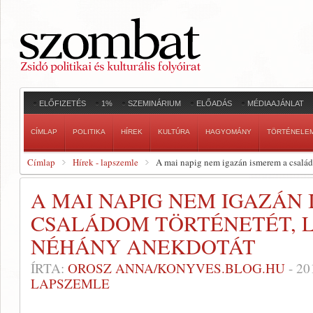
ELŐFIZETÉS
1%
SZEMINÁRIUM
ELŐADÁS
MÉDIAAJÁNLAT
CÍMLAP
POLITIKA
HÍREK
KULTÚRA
HAGYOMÁNY
TÖRTÉNELE
Címlap
Hírek - lapszemle
A mai napig nem igazán ismerem a család
A MAI NAPIG NEM IGAZÁN
CSALÁDOM TÖRTÉNETÉT, 
NÉHÁNY ANEKDOTÁT
ÍRTA:
OROSZ ANNA/KONYVES.BLOG.HU
-
20
LAPSZEMLE