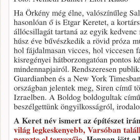
Ha Örkény még élne, valószínűleg Sa
hasonlóan ő is Etgar Keretet, a kortárs
állócsillagát tartaná az egyik kedvenc
húsz éve bűvészkedik a rövid próza mű
hol fájdalmasan vicces, hol viccesen f
kisregényei hátborzongatóan pontos ké
mindennapjairól. Rendszeresen publik
Guardianben és a New York Timesban
országban jelentek meg, Siren című tör
Izraelben. A Boldog boldogultak című
beszélgettünk öngyilkosságról, irodalo
A Keret név ismert az építészet ir
világ legkeskenyebb, Varsóban talál
nevezte el tervezője
. Honnan jött a 