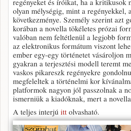
regényeket és íróikat, ha a kritikusok
olyan mélységig, mint a regényekkel, 
következménye. Személy szerint azt g
korában a novella tökéletes prózai for
valóban nem feltétlenül a legjobb form
az elektronikus formátum viszont lehe
ember egy-egy történetet vásároljon m
gyakran a terjesztési modell teremt m
vaskos pikareszk regényekre gondolnu
megfeleltek a történelmi kor kívánalma
platformok nagyon jól passzolnak a nov
ismerniük a kiadóknak, mert a novella 
A teljes interjú
itt
olvasható.