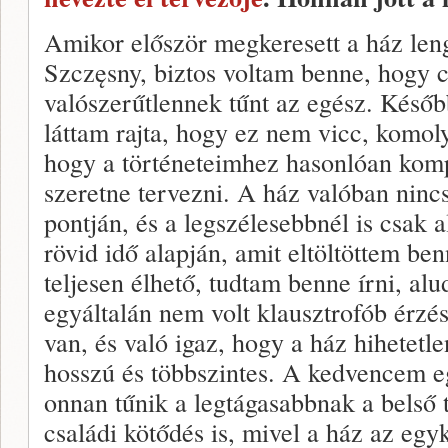
Amikor először megkeresett a ház leng
Szczęsny, biztos voltam benne, hogy c
valószerűtlennek tűnt az egész. Későb
láttam rajta, hogy ez nem vicc, komol
hogy a történeteimhez hasonlóan komp
szeretne tervezni. A ház valóban ninc
pontján, és a legszélesebbnél is csak a
rövid idő alapján, amit eltöltöttem b
teljesen élhető, tudtam benne írni, a
egyáltalán nem volt klausztrofób érzés
van, és való igaz, hogy a ház hihetetl
hosszú és többszintes. A kedvencem e
onnan tűnik a legtágasabbnak a belső 
családi kötődés is, mivel a ház az egyk