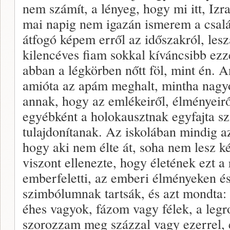
nem számít, a lényeg, hogy mi itt, Izr
mai napig nem igazán ismerem a csalá
átfogó képem erről az időszakról, les
kilencéves fiam sokkal kíváncsibb ez
abban a légkörben nőtt föl, mint én. 
amióta az apám meghalt, mintha nagy
annak, hogy az emlékeiről, élményeirő
egyébként a holokausztnak egyfajta sz
tulajdonítanak. Az iskolában mindig az
hogy aki nem élte át, soha nem lesz 
viszont ellenezte, hogy életének ezt a 
emberfeletti, az emberi élményeken és 
szimbólumnak tartsák, és azt mondta: 
éhes vagyok, fázom vagy félek, a leg
szorozzam meg százzal vagy ezerrel, 