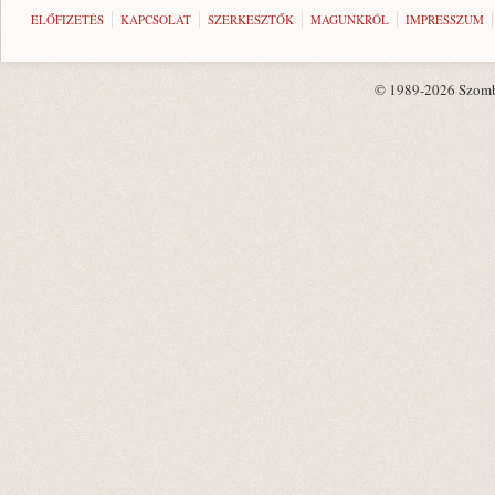
ELŐFIZETÉS
KAPCSOLAT
SZERKESZTŐK
MAGUNKRÓL
IMPRESSZUM
© 1989-2026 Szombat