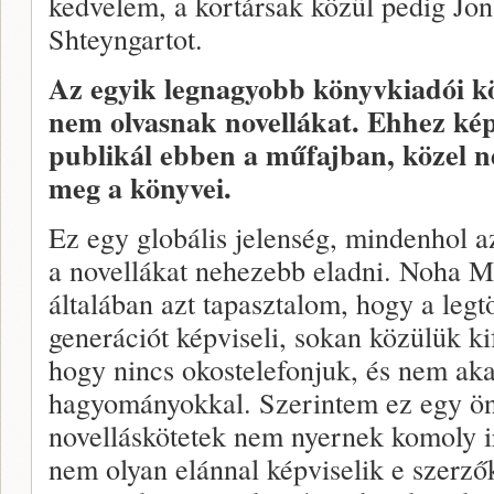
kedvelem, a kortársak közül pedig Jo
Shteyngartot.
Az egyik legnagyobb könyvkiadói k
nem olvasnak novellákat. Ehhez kép
publikál ebben a műfajban, közel n
meg a könyvei.
Ez egy globális jelenség, mindenhol a
a novellákat nehezebb eladni. Noha M
általában azt tapasztalom, hogy a leg
generációt képviseli, sokan közülük ki
hogy nincs okostelefonjuk, és nem aka
hagyományokkal. Szerintem ez egy önb
novelláskötetek nem nyernek komoly ir
nem olyan elánnal képviselik e szerző