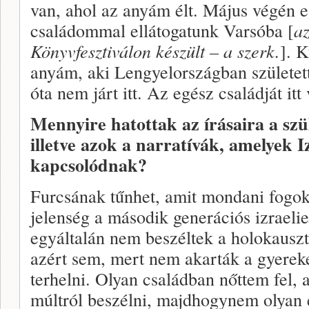
van, ahol az anyám élt. Május végén 
családommal ellátogatunk Varsóba [
az
Könyvfesztiválon készült – a szerk.
]. K
anyám, aki Lengyelországban születet
óta nem járt itt. Az egész családját itt 
Mennyire hatottak az írásaira a szüle
illetve azok a narratívák, amelyek 
kapcsolódnak?
Furcsának tűnhet, amit mondani fogok
jelenség a második generációs izraeli
egyáltalán nem beszéltek a holokausztr
azért sem, mert nem akarták a gyereke
terhelni. Olyan családban nőttem fel, 
múltról beszélni, majdhogynem olyan 