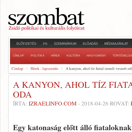
ELŐFIZETÉS
1%
SZEMINÁRIUM
ELŐADÁS
MÉDIAAJÁNLAT
CÍMLAP
POLITIKA
HÍREK
KULTÚRA
HAGYOMÁNY
TÖRTÉNELE
Címlap
Hírek - lapszemle
A kanyon, ahol tíz fiatal izraeli veszett od
A KANYON, AHOL TÍZ FIAT
ODA
ÍRTA:
IZRAELINFO.COM
-
2018-04-26
ROVAT:
Egy katonaság előtt álló fiatalokna