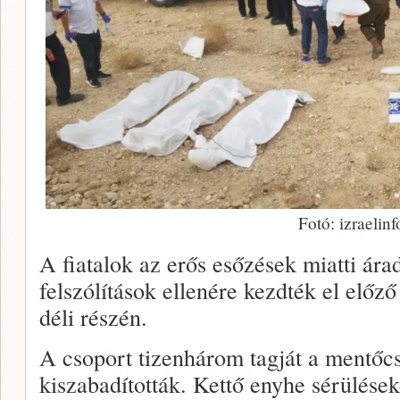
Fotó: izraelinf
A fiatalok az erős esőzések miatti ára
felszólítások ellenére kezdték el előző
déli részén.
A csoport tizenhárom tagját a mentőcs
kiszabadították. Kettő enyhe sérülések