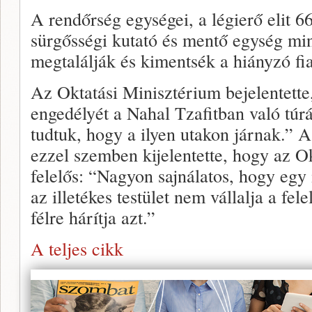
A rendőrség egységei, a légierő elit 6
sürgősségi kutató és mentő egység mi
megtalálják és kimentsék a hiányzó fia
Az Oktatási Minisztérium bejelentett
engedélyét a Nahal Tzafitban való túr
tudtuk, hogy a ilyen utakon járnak.”
ezzel szemben kijelentette, hogy az O
felelős: “Nagyon sajnálatos, hogy eg
az illetékes testület nem vállalja a fel
félre hárítja azt.”
A teljes cikk