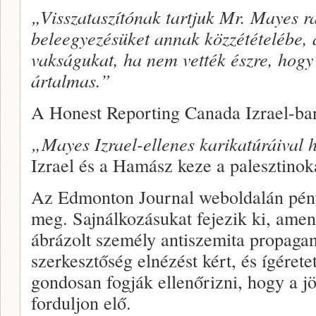
„Visszataszítónak tartjuk Mr. Mayes ra
beleegyezésüket annak közzétételébe,
vakságukat, ha nem vették észre, hogy
ártalmas.”
A Honest Reporting Canada Izrael-bar
„Mayes Izrael-ellenes karikatúráival h
Izrael és a Hamász keze a palesztinok
Az Edmonton Journal weboldalán pénte
meg. Sajnálkozásukat fejezik ki, amen
ábrázolt személy antiszemita propagan
szerkesztőség elnézést kért, és ígéretet
gondosan fogják ellenőrizni, hogy a jö
forduljon elő.