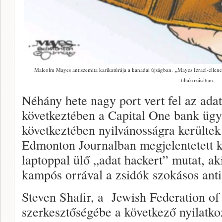
Malcolm Mayes antiszemita karikatúrája a kanadai újságban. „Mayes Izrael-ellenes 
tiltakozásában.
Néhány hete nagy port vert fel az ada
következtében a Capital One bank ügy
következtében nyilvánosságra kerülte
Edmonton Journalban megjelentetett k
laptoppal ülő „adat hackert” mutat, aki
kampós orrával a zsidók szokásos anti
Steven Shafir, a Jewish Federation o
szerkesztőségébe a következő nyilatkoza