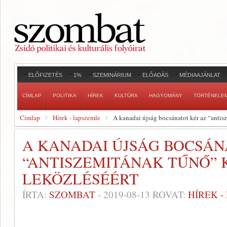
ELŐFIZETÉS
1%
SZEMINÁRIUM
ELŐADÁS
MÉDIAAJÁNLAT
CÍMLAP
POLITIKA
HÍREK
KULTÚRA
HAGYOMÁNY
TÖRTÉNELE
Címlap
Hírek - lapszemle
A kanadai újság bocsánatot kér az “antis
A KANADAI ÚJSÁG BOCSÁN
“ANTISZEMITÁNAK TŰNŐ”
LEKÖZLÉSÉÉRT
ÍRTA:
SZOMBAT
-
2019-08-13
ROVAT:
HÍREK 