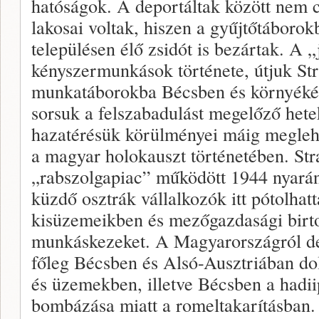
hatóságok. A deportáltak között nem 
lakosai voltak, hiszen a gyűjtőtáborok
településen élő zsidót is bezártak. A „
kényszermunkások története, útjuk Str
munkatáborokba Bécsben és környéké
sorsuk a felszabadulást megelőző het
hazatérésük körülményei máig megleh
a magyar holokauszt történetében. St
„rabszolgapiac” működött 1944 nyará
küzdő osztrák vállalkozók itt pótolhat
kisüzemeikben és mezőgazdasági birt
munkáskezeket. A Magyarországról de
főleg Bécsben és Alsó-Ausztriában d
és üzemekben, illetve Bécsben a hadii
bombázása miatt a romeltakarításban. (