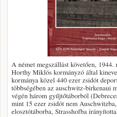
A német megszállást követően, 1944. m
Horthy Miklós kormányzó által kinev
kormánya közel 440 ezer zsidót depor
többségében az auschwitz-birkenaui 
végén három gyűjtőtáborból (Debrece
mint 15 ezer zsidót nem Auschwitzba,
elosztótáborba, Strasshofba irányítot