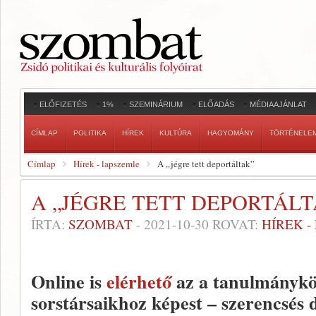
ELŐFIZETÉS
1%
SZEMINÁRIUM
ELŐADÁS
MÉDIAAJÁNLAT
CÍMLAP
POLITIKA
HÍREK
KULTÚRA
HAGYOMÁNY
TÖRTÉNELE
Címlap
Hírek - lapszemle
A „jégre tett deportáltak”
A „JÉGRE TETT DEPORTÁLT
ÍRTA:
SZOMBAT
-
2021-10-30
ROVAT:
HÍREK 
Online is
elérhető
az a tanulmánykö
sorstársaikhoz képest – szerencsés