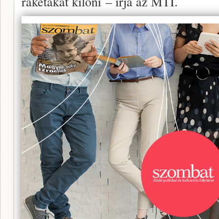
rakétákat kilőni – írja az MTI.