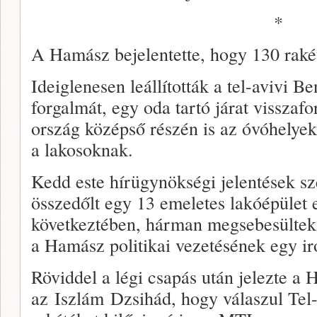
*
A Hamász bejelentette, hogy 130 rakétá
Ideiglenesen leállították a tel-avivi B
forgalmát, egy oda tartó járat visszafo
ország középső részén is az óvóhelyek
a lakosoknak.
Kedd este hírügynökségi jelentések sz
összedőlt egy 13 emeletes lakóépület e
következtében, hárman megsebesültek
a Hamász politikai vezetésének egy iro
Röviddel a légi csapás után jelezte a
az Iszlám Dzsihád, hogy válaszul Tel