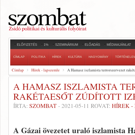
ELŐFIZETÉS
1%
SZEMINÁRIUM
ELŐADÁS
MÉDIAAJÁNLAT
CÍMLAP
POLITIKA
HÍREK
KULTÚRA
HAGYOMÁNY
TÖRTÉNELE
Címlap
Hírek - lapszemle
A Hamasz iszlamista terrorszervezet rakéta
A HAMASZ ISZLAMISTA T
RAKÉTAESŐT ZÚDÍTOTT I
ÍRTA:
SZOMBAT
-
2021-05-11
ROVAT:
HÍREK 
A Gázai övezetet uraló iszlamista 