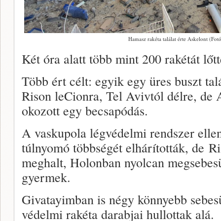
Hamasz rakéta találat érte Askelont (Fotó
Két óra alatt több mint 200 rakétát lőtt
Több ért célt: egyik egy üres buszt tal
Rison leCionra, Tel Avivtól délre, de
okozott egy becsapódás.
A vaskupola légvédelmi rendszer elle
túlnyomó többségét elhárították, de R
meghalt, Holonban nyolcan megsebesü
gyermek.
Givatayimban is négy könnyebb sebesü
védelmi rakéta darabjai hullottak alá.