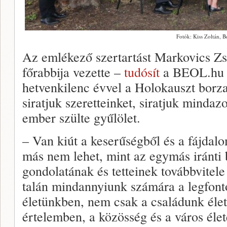
Fotók: Kiss Zoltán, B
Az emlékező szertartást Markovics Zso
főrabbija vezette –
tudósít
a BEOL.hu p
hetvenkilenc évvel a Holokauszt borza
siratjuk szeretteinket, siratjuk mindazo
ember szülte gyűlölet.
– Van kiút a keserűségből és a fájdal
más nem lehet, mint az egymás iránti bé
gondolatának és tetteinek továbbvitele
talán mindannyiunk számára a legfon
életünkben, nem csak a családunk éle
értelemben, a közösség és a város élet