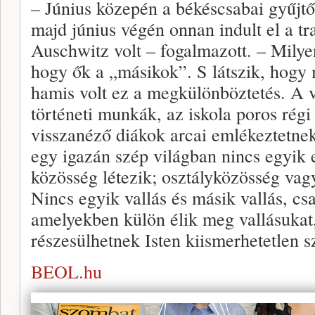
– Június közepén a békéscsabai gyűjtőt
majd június végén onnan indult el a tr
Auschwitz volt – fogalmazott. – Milye
hogy ők a „másikok”. S látszik, hogy 
hamis volt ez a megkülönböztetés. A 
történeti munkák, az iskola poros régi 
visszanéző diákok arcai emlékeztetnek
egy igazán szép világban nincs egyik
közösség létezik; osztályközösség vag
Nincs egyik vallás és másik vallás, cs
amelyekben külön élik meg vallásuka
részesülhetnek Isten kiismerhetetlen s
BEOL.hu