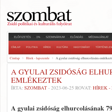
ELŐFIZETÉS
1%
SZEMINÁRIUM
ELŐADÁS
MÉDIAAJÁNLAT
CÍMLAP
POLITIKA
HÍREK
KULTÚRA
HAGYOMÁNY
TÖRTÉNELE
Címlap
Hírek - lapszemle
A gyulai zsidóság elhurcolására emlékez
A GYULAI ZSIDÓSÁG ELH
EMLÉKEZTEK
ÍRTA:
SZOMBAT
-
2023-06-25
ROVAT:
HÍREK 
A gyulai zsidóság elhurcolásának 79