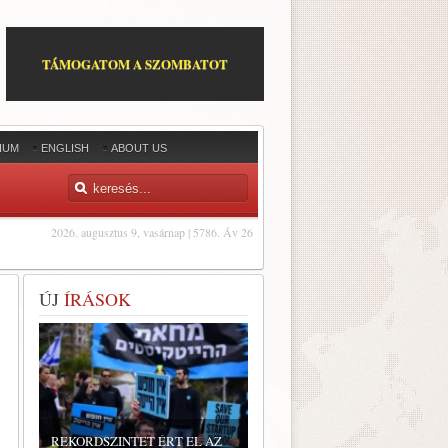
TÁMOGATOM A SZOMBATOT
IUM
ENGLISH
ABOUT US
2026. augusztus 9, vasárnap | 5786. Áv 26
ÚJ
ÍRÁSOK
REKORDSZINTET ÉRT EL AZ