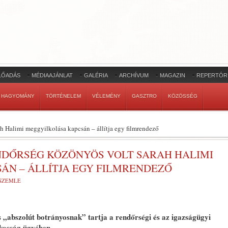
LŐADÁS
MÉDIAAJÁNLAT
GALÉRIA
ARCHÍVUM
MAGAZIN
REPERTÓR
HAGYOMÁNY
TÖRTÉNELEM
VÉLEMÉNY
GASZTRO
KÖZÖSSÉG
rah Halimi meggyilkolása kapcsán – állítja egy filmrendező
ENDŐRSÉG KÖZÖNYÖS VOLT SARAH HALIMI
ÁN – ÁLLÍTJA EGY FILMRENDEZŐ
PSZEMLE
„abszolút botrányosnak” tartja a rendőrségi és az igazságügyi
kosság ügyében.