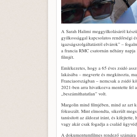
A Sarah Halimi meggyilkolásáról kész
gyilkossággal kapcsolatos rendőrségi és
igazságszolgáltatástól elvárok” – fogal
a francia RMC csatornán néhány napja l
filmjét.
Emlékezetes, hogy a 65 éves zsidó assz
lakásába – megverte és megkínozta, maj
Franciaországban – nemcsak a zsidó közö
2021-ben arra hivatkozva mentette fel a
„beszámíthatatlan” volt.
Margolin mind filmjében, mind az azt k
fókuszált. Mint elmondta, sikerült megs
tanúsított az áldozat iránt, és kifejtet
vagy akár csak fogadja a család ügyvéd
A dokumentumfilmes rendező számára ki