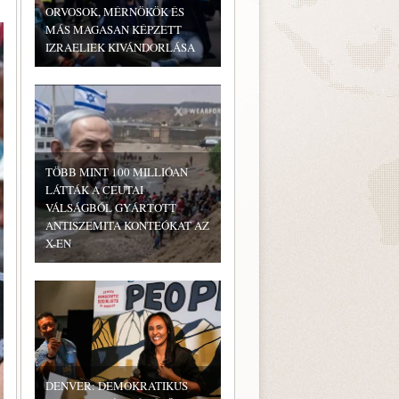
ORVOSOK, MÉRNÖKÖK ÉS
MÁS MAGASAN KÉPZETT
IZRAELIEK KIVÁNDORLÁSA
TÖBB MINT 100 MILLIÓAN
LÁTTÁK A CEUTAI
VÁLSÁGBÓL GYÁRTOTT
ANTISZEMITA KONTEÓKAT AZ
X-EN
DENVER: DEMOKRATIKUS