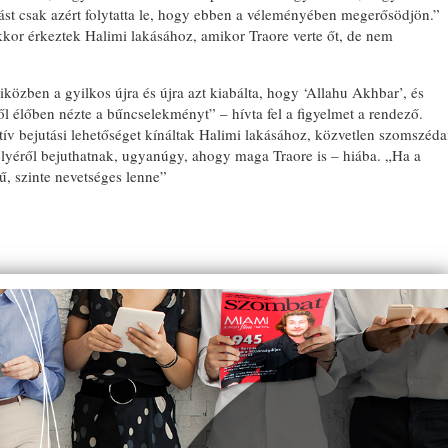
zást csak azért folytatta le, hogy ebben a véleményében megerősödjön.”
akkor érkeztek Halimi lakásához, amikor Traore verte őt, de nem
miközben a gyilkos újra és újra azt kiabálta, hogy ‘Allahu Akhbar’, és
l élőben nézte a bűncselekményt” – hívta fel a figyelmet a rendező.
ív bejutási lehetőséget kínáltak Halimi lakásához, közvetlen szomszéda
kélyéről bejuthatnak, ugyanúgy, ahogy maga Traore is – hiába. „Ha a
, szinte nevetséges lenne”