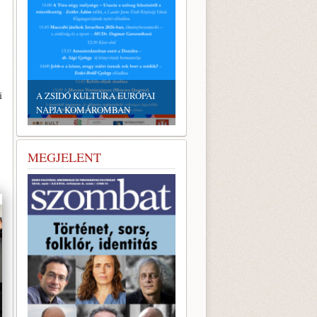
EMLÉKTÁBLÁT ÁLLÍTOTTAK
A KÖRÖSTARCSÁRÓL
i
A ZSIDÓ KULTÚRA EURÓPAI
ELHURCOLT ZSIDÓSÁG
NAPJA KOMÁROMBAN
TISZTELETÉRE
MEGJELENT