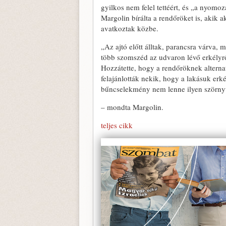
gyilkos nem felel tettéért, és „a nyomo
Margolin bírálta a rendőröket is, akik 
avatkoztak közbe.
„Az ajtó előtt álltak, parancsra várva, 
több szomszéd az udvaron lévő erkélyrő
Hozzátette, hogy a rendőröknek alternat
felajánlották nekik, hogy a lakásuk er
bűncselekmény nem lenne ilyen szörnyű
– mondta Margolin.
teljes cikk