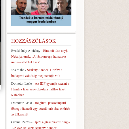
HOZZÁSZÓLÁSOK
Eva Mihály Amichay
-
Elrabolt túsz anyja
Netanjahunak: „A lányom egy hamaszos
unokával térhet haza”
sós csaba
-
Szakály Sándor: Horthy a
budapesti zsidóság megmentője volt
Domotor Laslo
-
Az IDF gyanúja szerint a
Hamász tüzérsége okozta a halálos tüzet
Rafahban
Domotor Laslo
-
Belgium: palesztinpárti
tömeg rátámadt egy izraeli turistára, eltörték
az állkapcsát
Gavriel Zeevi
-
Sáptól a gízai piramisokig –
125 éve született Benamy Sándor