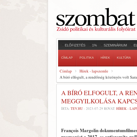
ELŐFIZETÉS
1%
SZEMINÁRIUM
E
CÍMLAP
POLITIKA
HÍREK
KULTÚRA
Címlap
Hírek - lapszemle
A bíró elfogult, a rendőrség közönyös volt Sa
A BÍRÓ ELFOGULT, A R
MEGGYILKOLÁSA KAPCS
ÍRTA:
TEV.HU
-
2023-07-29
ROVAT:
HÍREK - LA
François Margolin dokumentumfilmes 
nyomozást a 2017–es antiszemita gyil