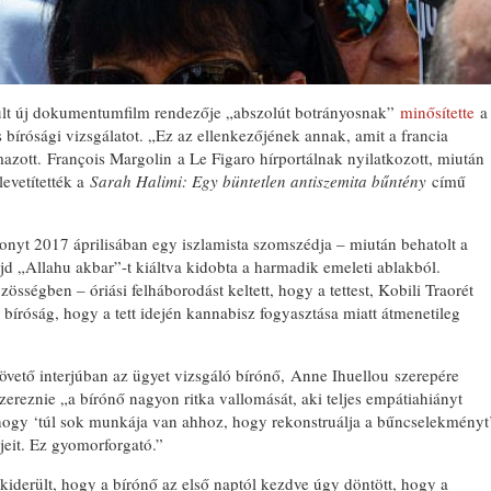
ült új dokumentumfilm rendezője „abszolút botrányosnak”
minősítette
a
 bírósági vizsgálatot. „Ez az ellenkezőjének annak, amit a francia
mazott. François Margolin a Le Figaro hírportálnak nyilatkozott, miután
evetítették a
Sarah Halimi: Egy büntetlen antiszemita bűntény
című
onyt 2017 áprilisában egy iszlamista szomszédja – miután behatolt a
d „Allahu akbar”-t kiáltva kidobta a harmadik emeleti ablakból.
sségben – óriási felháborodást keltett, hogy a tettest, Kobili Traorét
 bíróság, hogy a tett idején kannabisz fogyasztása miatt átmenetileg
övető interjúban az ügyet vizsgáló bírónő, Anne Ihuellou szerepére
zereznie „a bírónő nagyon ritka vallomását, aki teljes empátiahiányt
te, hogy ‘túl sok munkája van ahhoz, hogy rekonstruálja a bűncselekményt
jeit. Ez gyomorforgató.”
derült, hogy a bírónő az első naptól kezdve úgy döntött, hogy a