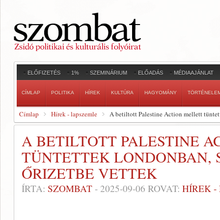
ELŐFIZETÉS
1%
SZEMINÁRIUM
ELŐADÁS
MÉDIAAJÁNLAT
CÍMLAP
POLITIKA
HÍREK
KULTÚRA
HAGYOMÁNY
TÖRTÉNELE
Címlap
Hírek - lapszemle
A betiltott Palestine Action mellett tünt
A BETILTOTT PALESTINE A
TÜNTETTEK LONDONBAN, 
ŐRIZETBE VETTEK
ÍRTA:
SZOMBAT
-
2025-09-06
ROVAT:
HÍREK 