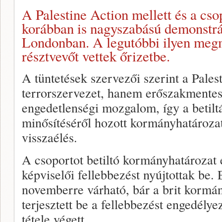
A Palestine Action mellett és a csop
korábban is nagyszabású demonstrác
Londonban. A legutóbbi ilyen me
résztvevőt vettek őrizetbe.
A tüntetések szervezői szerint a Pale
terrorszervezet, hanem erőszakmentes 
engedetlenségi mozgalom, így a betiltá
minősítéséről hozott kormányhatározat
visszaélés.
A csoportot betiltó kormányhatározat e
képviselői fellebbezést nyújtottak be.
novemberre várható, bár a brit kormán
terjesztett be a fellebbezést engedély
tétele végett.