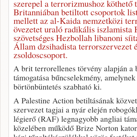
szerepel a terrorizmushoz köthető
Britanniában betiltott csoportok li
mellett az al-Kaida nemzetközi ter
övezetet uraló radikális iszlamista
szövetséges Hezbollah libanoni síit
Állam dzsihadista terrorszervezet 
zsoldoscsoport.
A brit terrorellenes törvény alapján a 
támogatása bűncselekmény, amelynek e
börtönbüntetés szabható ki.
A Palestine Action betiltásának közve
szervezet tagjai a nyár elején robogókk
légierő (RAF) legnagyobb angliai tám
közelében működő Brize Norton katonai
kézi tűzoltókészülékkel vörös festéket