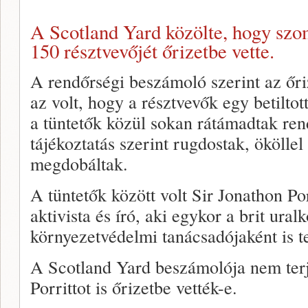
A Scotland Yard közölte, hogy szo
150 résztvevőjét őrizetbe vette.
A rendőrségi beszámoló szerint az őri
az volt, hogy a résztvevők egy betiltot
a tüntetők közül sokan rátámadtak rend
tájékoztatás szerint rugdostak, ököllel
megdobáltak.
A tüntetők között volt Sir Jonathon Po
aktivista és író, aki egykor a brit ural
környezetvédelmi tanácsadójaként is t
A Scotland Yard beszámolója nem terj
Porrittot is őrizetbe vették-e.