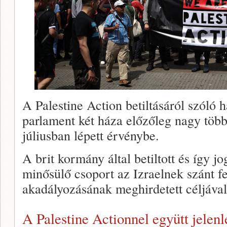
A Palestine Action betiltásáról szóló 
parlament két háza előzőleg nagy több
júliusban lépett érvénybe.
A brit kormány által betiltott és így j
minősülő csoport az Izraelnek szánt f
akadályozásának meghirdetett céljával
A Palestine Actionnel együtt jelen