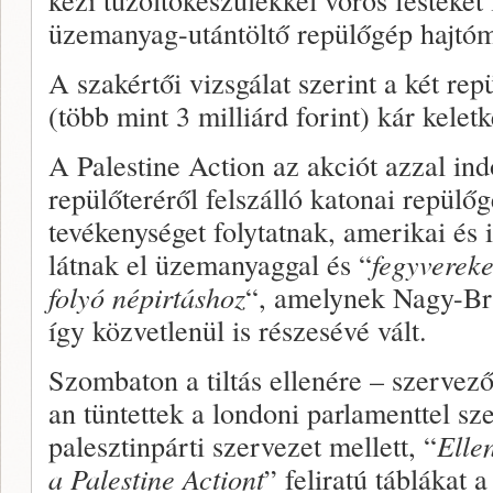
üzemanyag-utántöltő repülőgép hajtó
A szakértői vizsgálat szerint a két rep
(több mint 3 milliárd forint) kár keletk
A Palestine Action az akciót azzal in
repülőteréről felszálló katonai repülő
tevékenységet folytatnak, amerikai és 
látnak el üzemanyaggal és “
fegyvereke
folyó népirtáshoz
“, amelynek Nagy-Bri
így közvetlenül is részesévé vált.
Szombaton a tiltás ellenére – szervező
an tüntettek a londoni parlamenttel sz
palesztinpárti szervezet mellett, “
Elle
a Palestine Actiont
” feliratú táblákat 