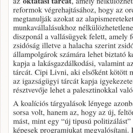
oktatási tárcát
az
, amely nélkülözhet
reformok végrehajtásához, hogy az or
megtanulják azokat az alapismereteke
munkavállalásukhoz nélkülözhetetlenek
diszponál a vallásügyek felett, amely f
zsidóság illetve a halacha szerint zs
állampolgárok számára lehet biztató k
kapja a lakásgazdálkodási, valamint az
tárcát. Cipi Livni, aki elsőként kötött
az igazságügyi tárcát kapja igyekezete
résztvevője lehet a palesztinokkal val
A koalíciós tárgyalások lényege azon
sorsa volt, hanem az, hogy az új, fel
mást, mint egy “új tipusú politizálást
képesek programjukat megvalósítani. Ez