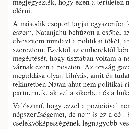
megjegyezték, hogy ezen a területen 
elérni.
A második csoport tagjai egyszerűen 
eszem, Natanjahu behúzott a csőbe, a
elveszítem mindazt a politikai tőkét, 
szereztem. Ezektől az emberektől kére
megértését, hogy tisztában voltam a 
várnak ezen a poszton. Az ország gaz
megoldása olyan kihívás, amit én tuda
tekintetben Natanjahut nem politikai 
partnernek, akivel a sikerben és a buk
Valószínű, hogy ezzel a pozicióval n
népszerűségemet, de nem is ez a cél. 
cselekvőképességének legnagyobb veszé