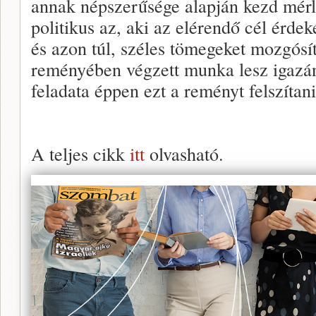
annak népszerűsége alapján kezd mér
politikus az, aki az elérendő cél érde
és azon túl, széles tömegeket mozgósít
reményében végzett munka lesz igazán
feladata éppen ezt a reményt felszítani
A teljes cikk
itt
olvasható.