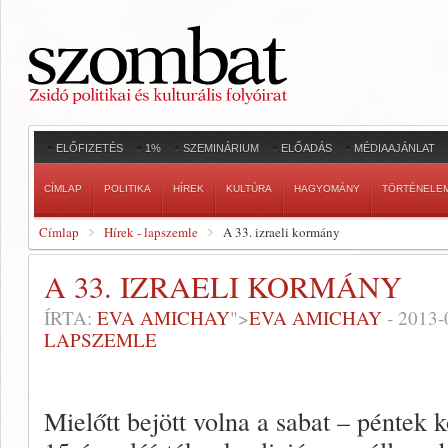
ELŐFIZETÉS
1%
SZEMINÁRIUM
ELŐADÁS
MÉDIAAJÁNLAT
CÍMLAP
POLITIKA
HÍREK
KULTÚRA
HAGYOMÁNY
TÖRTÉNELE
Címlap
Hírek - lapszemle
A 33. izraeli kormány
A 33. IZRAELI KORMÁNY
ÍRTA:
EVA AMICHAY
">
EVA AMICHAY
-
2013-
LAPSZEMLE
Mielőtt bejött volna a sabat – péntek 