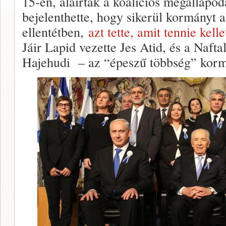
15-én, aláírták a koaliciós megállapod
bejelenthette, hogy sikerül kormányt a
ellentétben,
azt tette, amit tennie kelle
Jáir Lapid vezette Jes Atid, és a Nafta
Hajehudi – az “épeszű többség” kormá