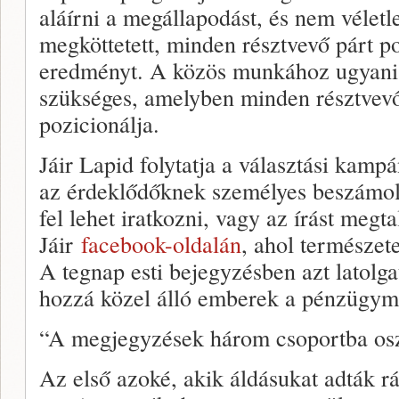
aláírni a megállapodást, és nem véletl
megköttetett, minden résztvevő párt po
eredményt. A közös munkához ugyani
szükséges, amelyben minden résztvev
pozicionálja.
Jáir Lapid folytatja a választási kamp
az érdeklődőknek személyes beszámoló
fel lehet iratkozni, vagy az írást megta
Jáir
facebook-oldalán
, ahol természete
A tegnap esti bejegyzésben azt latolga
hozzá közel álló emberek a pénzügymin
“A megjegyzések három csoportba osz
Az első azoké, akik áldásukat adták rá