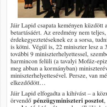
Jáir Lapid csapata keményen küzdött a 
betartásáért. Az eredmény nem teljes,
érdekegyeztetéseknek ez a sorsa, tud
is kötni. Végül is, 22 miniszter lesz a
további 9 miniszterhelyettessel, szem
harmincon felüli (a tavalyi Mofáz-epiz
meg abban a kormányban) miniszterév
miniszterhelyettesével. Persze, van mé
elkezdődött…
Jáir Lapid elfogadta a kihívást – a köz
pénzügyminiszteri posztot
örvendő
,