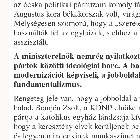
az ócska politikai párhuzam komoly tá
Augustus kora békekorszak volt, virá
Mélységesen szomorú, hogy a „szerete
használták fel az egyházak, s ehhez a 
asszisztált.
A miniszterelnök nemrég nyilatkoz
pártok közötti ideológiai harc. A ba
modernizációt képviseli, a jobbolda
fundamentalizmus.
Rengeteg jele van, hogy a jobboldal 
halad. Semjén Zsolt, a KDNP elnöke 
pártja a katolikus egyház lándzsája k
hogy a keresztény elvek kerüljenek b
és legyen mindenkinek munkaszünet a