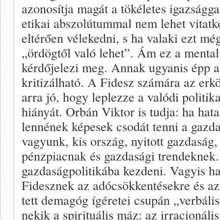
azonosítja magát a tökéletes igazságga
etikai abszolútummal nem lehet vitatko
eltérően vélekedni, s ha valaki ezt mé
„ördögtől való lehet”. Ám ez a mental
kérdőjelezi meg. Annak ugyanis épp a
kritizálható. A Fidesz számára az erkö
arra jó, hogy leplezze a valódi politik
hiányát. Orbán Viktor is tudja: ha ha
lennének képesek csodát tenni a gazd
vagyunk, kis ország, nyitott gazdaság,
pénzpiacnak és gazdasági trendeknek. 
gazdaságpolitikába kezdeni. Vagyis h
Fidesznek az adócsökkentésekre és az
tett demagóg ígéretei csupán „verbális
nekik a spirituális máz: az irracionális