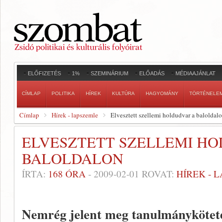
ELŐFIZETÉS
1%
SZEMINÁRIUM
ELŐADÁS
MÉDIAAJÁNLAT
CÍMLAP
POLITIKA
HÍREK
KULTÚRA
HAGYOMÁNY
TÖRTÉNELE
Címlap
Hírek - lapszemle
Elvesztett szellemi holdudvar a baloldal
ELVESZTETT SZELLEMI H
BALOLDALON
ÍRTA:
168 ÓRA
-
2009-02-01
ROVAT:
HÍREK - 
Nemrég jelent meg tanulmánykötete