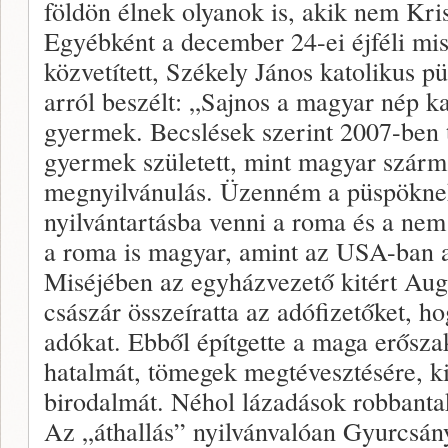
földön élnek olyanok is, akik nem Kri
Egyébként a december 24-ei éjféli m
közvetített, Székely János katolikus p
arról beszélt: „Sajnos a magyar nép ka
gyermek. Becslések szerint 2007-ben
gyermek született, mint magyar szárm
megnyilvánulás. Üzenném a püspökne
nyilvántartásba venni a roma és a n
a roma is magyar, amint az USA-ban a 
Miséjében az egyházvezető kitért Aug
császár összeíratta az adófizetőket, h
adókat. Ebből építgette a maga erősza
hatalmát, tömegek megtévesztésére, k
birodalmát. Néhol lázadások robbantak 
Az „áthallás” nyilvánvalóan Gyurcsán