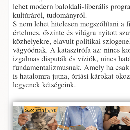
lehet modern baloldali-liberális progr
kultúráról, tudományról.
S nem lehet hitelesen megszólítani a fi
értelmes, őszinte és világra nyitott s
közhelyekre, elavult politikai szlogen
vágyódnak. A katasztrófa az: nincs k
izgalmas disputák és víziók, nincs hat
fundamentalizmusnak. Amely ha csak e
is hatalomra jutna, óriási károkat ok
legyenek kétségeink.