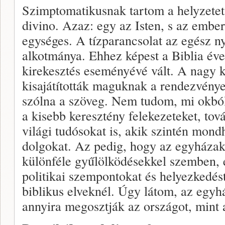
Szimptomatikusnak tartom a helyzetet.
divino. Azaz: egy az Isten, s az embe
egységes. A tízparancsolat az egész nyu
alkotmánya. Ehhez képest a Biblia éve
kirekesztés eseményévé vált. A nagy 
kisajátították maguknak a rendezvény
szólna a szöveg. Nem tudom, mi okból
a kisebb keresztény felekezeteket, tov
világi tudósokat is, akik szintén mond
dolgokat. Az pedig, hogy az egyházak
különféle gyűlölködésekkel szemben, e
politikai szempontokat és helyezkedést
biblikus elveknél. Úgy látom, az egy
annyira megosztják az országot, mint 