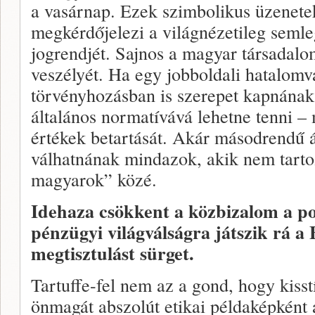
a vasárnap. Ezek szimbolikus üzenetek
megkérdőjelezi a világnézetileg seml
jogrendjét. Sajnos a magyar társadal
veszélyét. Ha egy jobboldali hatalomv
törvényhozásban is szerepet kapnának
általános normatívává lehetne tenni –
értékek betartását. Akár másodrendű 
válhatnának mindazok, akik nem tarto
magyarok” közé.
Idehaza csökkent a közbizalom a pol
pénzügyi világválságra játszik rá a 
megtisztulást sürget.
Tartuffe-fel nem az a gond, hogy kis
önmagát abszolút etikai példaképként á