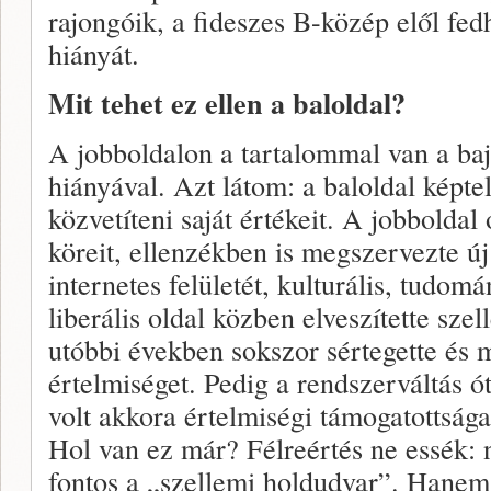
rajongóik, a fideszes B-közép elől fed
hiányát.
Mit tehet ez ellen a baloldal?
A jobboldalon a tartalommal van a baj
hiányával. Azt látom: a baloldal képt
közvetíteni saját értékeit. A jobboldal
köreit, ellenzékben is megszervezte ú
internetes felületét, kulturális, tudom
liberális oldal közben elveszítette szel
utóbbi években sokszor sértegette és m
értelmiséget. Pedig a rendszerváltás 
volt akkora értelmiségi támogatottság
Hol van ez már? Félreértés ne essék: 
fontos a „szellemi holdudvar”. Hanem