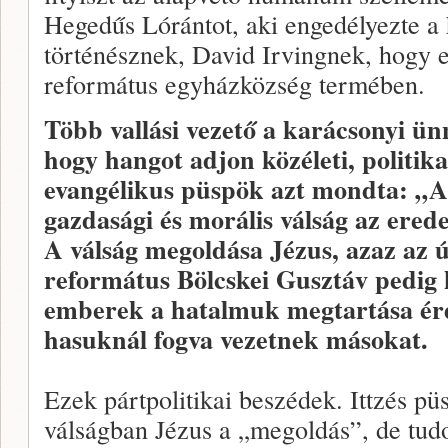
Hegedűs Lórántot, aki engedélyezte a
történésznek, David Irvingnek, hogy el
református egyházközség termében.
Több vallási vezető a karácsonyi ünn
hogy hangot adjon közéleti, politika
evangélikus püspök azt mondta: „A
gazdasági és morális válság az ere
A válság megoldása Jézus, azaz az 
református Bölcskei Gusztáv pedig k
emberek a hatalmuk megtartása ér
hasuknál fogva vezetnek másokat.
Ezek pártpolitikai beszédek. Ittzés pü
válságban Jézus a „megoldás”, de tud