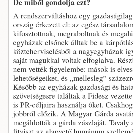
De miből gondolja ezt?
A rendszerváltáshoz egy gazdaságilag
ország érkezett el: az egész társadalo
kifosztottnak, megraboltnak és megal
egyházak elsőnek álltak be a kárpótlá
közteherviselésből a nagyegyházak ig
saját magukkal voltak elfoglalva. Rés
nem vették figyelembe: mások is elves
lehetőségeiket, és „mellesleg” százez
Később az egyházak gazdasági és hata
szövetségesre találtak a Fidesz vezett
is PR-céljaira használja őket. Csakhog
jobbról előzik. A Magyar Gárda avatás
megáldották a gárda zászlaját. Tavaly 
fityiszt az alapvető humánum szellemén