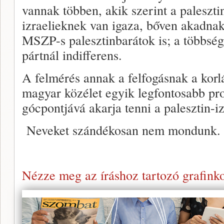
vannak többen, akik szerint a paleszti
izraelieknek van igaza, bőven akadnak 
MSZP-s palesztinbarátok is; a többsé
pártnál indifferens.
A felmérés annak a felfogásnak a korlát
magyar közélet egyik legfontosabb pro
gócpontjává akarja tenni a palesztin-iz
Neveket szándékosan nem mondunk.
Nézze meg az íráshoz tartozó grafinko