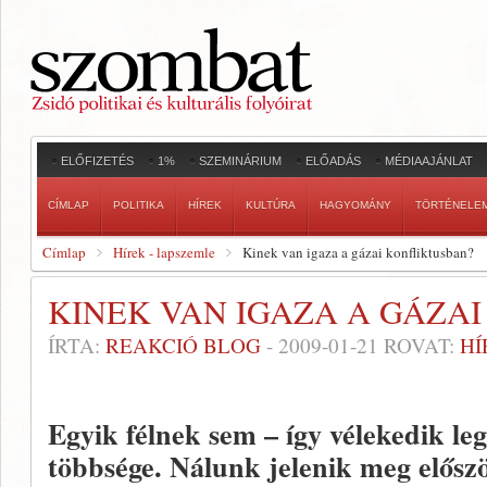
ELŐFIZETÉS
1%
SZEMINÁRIUM
ELŐADÁS
MÉDIAAJÁNLAT
CÍMLAP
POLITIKA
HÍREK
KULTÚRA
HAGYOMÁNY
TÖRTÉNELE
Címlap
Hírek - lapszemle
Kinek van igaza a gázai konfliktusban?
KINEK VAN IGAZA A GÁZA
ÍRTA:
REAKCIÓ BLOG
-
2009-01-21
ROVAT:
HÍ
Egyik félnek sem – így vélekedik le
többsége. Nálunk jelenik meg elősz