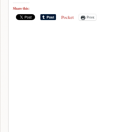
Share this:
Pocket
Print