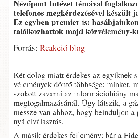
Nézőpont Intézet témával foglalkozó
telefonos megkérdezésével készült ja
Ez egyben premier is: hasábjainko
találkozhattok majd közvélemény-k
Forrás:
Reakció blog
Két dolog miatt érdekes az egyiknek 
vélemények döntő többsége: minket, 
szokott zavarni az információhiány m
megfogalmazásánál. Úgy látszik, a gáz
messze van ahhoz, hogy beinduljon a p
nyálelválasztás.
A másik érdekes fejlemény: bár a Fid