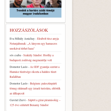
HOZZÁSZÓLÁSOK
Eva Mihály Amichay
-
Elrabolt túsz anyja
Netanjahunak: „A lányom egy hamaszos
unokával térhet haza”
sós csaba
-
Szakály Sándor: Horthy a
budapesti zsidóság megmentője volt
Domotor Laslo
-
Az IDF gyanúja szerint a
Hamász tüzérsége okozta a halálos tüzet
Rafahban
Domotor Laslo
-
Belgium: palesztinpárti
tömeg rátámadt egy izraeli turistára, eltörték
az állkapcsát
Gavriel Zeevi
-
Sáptól a gízai piramisokig –
125 éve született Benamy Sándor