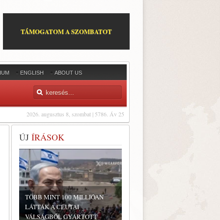
TÁMOGATOM A SZOMBATOT
IUM
ENGLISH
ABOUT US
2026. augusztus 8, szombat | 5786. Áv 25
ÚJ
ÍRÁSOK
TÖBB MINT 100 MILLIÓAN
LÁTTÁK A CEUTAI
VÁLSÁGBÓL GYÁRTOTT