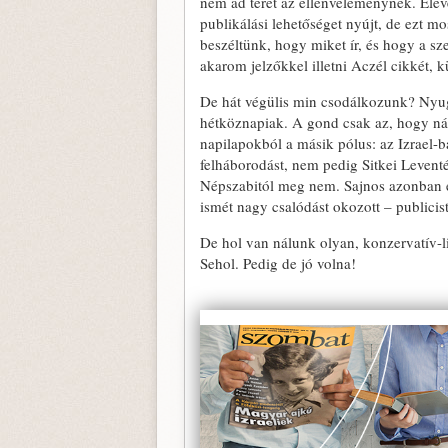
nem ad teret az ellenvéleménynek. El
publikálási lehetőséget nyújt, de ezt m
beszéltünk, hogy miket ír, és hogy a s
akarom jelzőkkel illetni Aczél cikkét, k
De hát végülis min csodálkozunk? Nyuga
hétköznapiak. A gond csak az, hogy nál
napilapokból a másik pólus: az Izrael-ba
felháborodást, nem pedig Sitkei Leven
Népszabitól meg nem. Sajnos azonban 
ismét nagy csalódást okozott – publicist
De hol van nálunk olyan, konzervatív-l
Sehol. Pedig de jó volna!