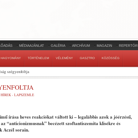
LŐADÁS
MÉDIAAJÁNLAT
GALÉRIA
ARCHÍVUM
MAGAZIN
REPERTÓR
HAGYOMÁNY
TÖRTÉNELEM
VÉLEMÉNY
GASZTRO
KÖZÖSSÉG
ság szégyenfoltja
YENFOLTJA
:
HÍREK - LAPSZEMLE
mű írása heves reakciókat váltott ki – legalábbis azok a jóérzésű,
 az “anticionizmusnak” becézett szoftantiszemita klisékre és
k Aczél sorain.