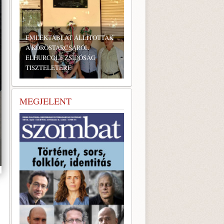
EMLÉKTÁBLÁT ÁLLÍTOTTAK
A KÖRÖSTARCSÁRÓL
ELHURCOLT ZSIDÓSÁG
TISZTELETÉRE
MEGJELENT