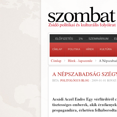
ELŐFIZETÉS
1%
SZEMINÁRIUM
E
CÍMLAP
POLITIKA
HÍREK
KULTÚRA
Címlap
Hírek - lapszemle
A Népszabad
A NÉPSZABADSÁG SZÉG
ÍRTA:
POLITOLÓGUS BLOG
-
2009-01-01
ROVAT
Acsádi Aczél Endre Egy vérfürdőről cí
tisztességes emberek, akik érzékenyek
propagandára, érhetően felháborodta