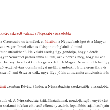
cikkére érkezett választ a Népszabi visszadobta
ba Csereszabatos termékek c.
írásában
a Népszabadságot és a Magyar
t a zsigeri Izrael-ellenes álláspontot foglalták el mind
“tudósításaikban”. Ha valaki esetleg úgy gondolja, hogy a derék
gyar Nemzettel párhuzamba állítani, azok nézzék meg, hogy mi volt
: bizony, Aczél cikkének egy részlete. A Magyar Nemzetnél tehát úgy
ező Aczél elvtárs ocsmányságai méltánylandóak, pártpreferenciákra és
Összenő, ami összetartozik, ugye. Egy jó kis antiszemita anticionista írás
rását
azonban Révész Sándor, a Népszabadság szerkesztője visszadobta,
zzunk el. A Népszabadság kritizálhatatlannak gondolja saját, egyébként
len szakmai bakikat elkövető véleményvezérét, legalábbis saját hasábjain