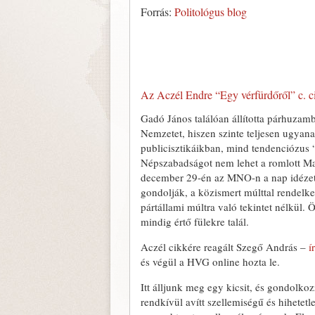
Forrás:
Politológus blog
Az Aczél Endre “
Egy vérfürdőről
” c. 
Gadó János találóan állította párhuzam
Nemzetet, hiszen szinte teljesen ugyanaz
publicisztikáikban, mind tendenciózus 
Népszabadságot nem lehet a romlott Ma
december 29-én az MNO-n a nap idézete
gondolják, a közismert múlttal rendelk
pártállami múltra való tekintet nélkül. 
mindig értő fülekre talál.
Aczél cikkére reagált Szegő András –
í
és végül a HVG online hozta le.
Itt álljunk meg egy kicsit, és gondolko
rendkívül avítt szellemiségű és hihetet