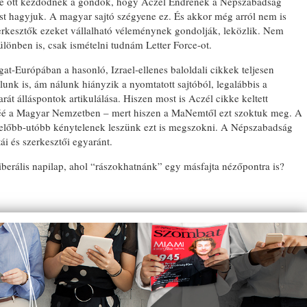
eve ott kezdődnek a gondok, hogy Aczél Endrének a Népszabadság
ost hagyjuk. A magyar sajtó szégyene ez. És akkor még arról nem is
zerkesztők ezeket vállalható véleménynek gondolják, leközlik. Nem
ülönben is, csak ismételni tudnám Letter Force-ot.
t-Európában a hasonló, Izrael-ellenes baloldali cikkek teljesen
unk is, ám nálunk hiányzik a nyomtatott sajtóból, legalábbis a
rát álláspontok artikulálása. Hiszen most is Aczél cikke keltett
téé a Magyar Nemzetben – mert hiszen a MaNemtől ezt szoktuk meg. A
előbb-utóbb kénytelenek leszünk ezt is megszokni. A Népszabadság
ái és szerkesztői egyaránt.
iberális napilap, ahol “rászokhatnánk” egy másfajta nézőpontra is?