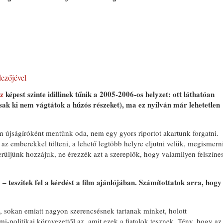
ezőjével
oz
képest szinte idillinek tűnik a 2005-2006-os helyzet: ott láthatóan
ak ki nem vágtátok a húzós részeket), ma ez nyilván már lehetetlen
m újságíróként mentünk oda, nem egy gyors riportot akartunk forgatni.
az emberekkel tölteni, a lehető legtöbb helyre eljutni velük, megismern
erüljünk hozzájuk, ne érezzék azt a szereplők, hogy valamilyen felszíne
– teszitek fel a kérdést a film ajánlójában. Számítottatok arra, hogy
, sokan emiatt nagyon szerencsésnek tartanak minket, holott
i-politikai környezettől az, amit ezek a fiatalok tesznek. Tény, hogy az