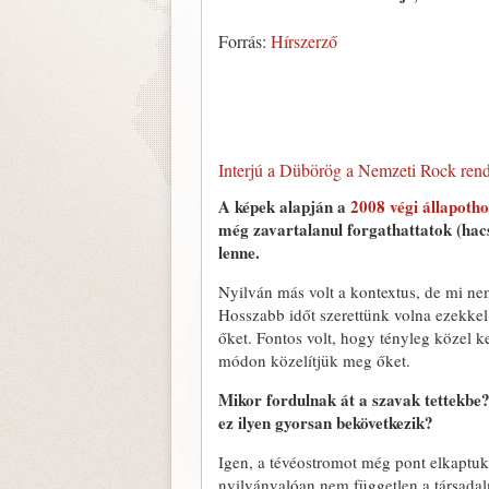
Forrás:
Hírszerző
Interjú a Dübörög a Nemzeti Rock rend
A képek alapján a
2008 végi állapoth
még zavartalanul forgathattatok (hacs
lenne.
Nyilván más volt a kontextus, de mi ne
Hosszabb időt szerettünk volna ezekkel 
őket. Fontos volt, hogy tényleg közel k
módon közelítjük meg őket.
Mikor fordulnak át a szavak tettekbe? 
ez ilyen gyorsan bekövetkezik?
Igen, a tévéostromot még pont elkaptuk
nyilvánvalóan nem független a társadalm