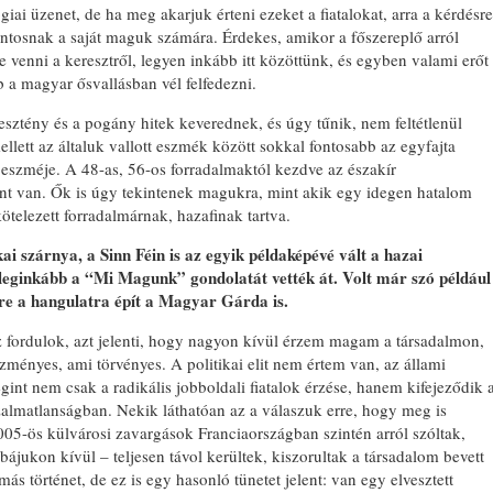
ógiai üzenet, de ha meg akarjuk érteni ezeket a fiatalokat, arra a kérdésre
fontosnak a saját maguk számára. Érdekes, amikor a főszereplő arról
ne venni a keresztről, legyen inkább itt közöttünk, és egyben valami erőt
bb a magyar ősvallásban vél felfedezni.
esztény és a pogány hitek keverednek, és úgy tűnik, nem feltétlenül
lett az általuk vallott eszmék között sokkal fontosabb az egyfajta
 eszméje. A 48-as, 56-os forradalmaktól kezdve az északír
ont van. Ők is úgy tekintenek magukra, mint akik egy idegen hatalom
telezett forradalmárnak, hazafinak tartva.
i szárnya, a Sinn Féin is az egyik példaképévé vált a hazai
 leginkább a “Mi Magunk” gondolatát vették át. Volt már szó például
rre a hangulatra épít a Magyar Gárda is.
 fordulok, azt jelenti, hogy nagyon kívül érzem magam a társadalmon,
zményes, ami törvényes. A politikai elit nem értem van, az állami
nt nem csak a radikális jobboldali fiatalok érzése, hanem kifejeződik 
s bizalmatlanságban. Nekik láthatóan az a válaszuk erre, hogy meg is
05-ös külvárosi zavargások Franciaországban szintén arról szóltak,
ájukon kívül – teljesen távol kerültek, kiszorultak a társadalom bevett
s történet, de ez is egy hasonló tünetet jelent: van egy elvesztett