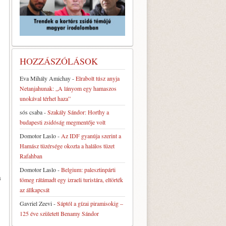
HOZZÁSZÓLÁSOK
Eva Mihály Amichay
-
Elrabolt túsz anyja
Netanjahunak: „A lányom egy hamaszos
unokával térhet haza”
sós csaba
-
Szakály Sándor: Horthy a
budapesti zsidóság megmentője volt
Domotor Laslo
-
Az IDF gyanúja szerint a
Hamász tüzérsége okozta a halálos tüzet
Rafahban
Domotor Laslo
-
Belgium: palesztinpárti
a
tömeg rátámadt egy izraeli turistára, eltörték
az állkapcsát
Gavriel Zeevi
-
Sáptól a gízai piramisokig –
125 éve született Benamy Sándor