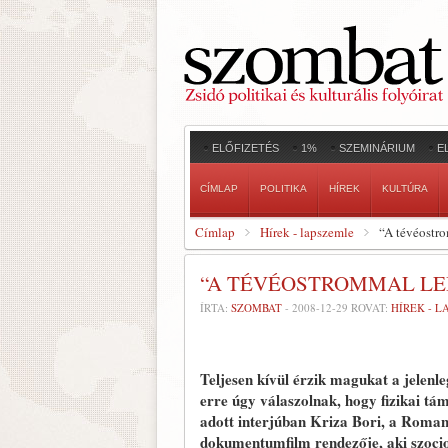
ELŐFIZETÉS
1%
SZEMINÁRIUM
E
CÍMLAP
POLITIKA
HÍREK
KULTÚRA
Címlap
Hírek - lapszemle
“A tévéostro
“A TÉVÉOSTROMMAL LE
ÍRTA:
SZOMBAT
-
2008-12-29
ROVAT:
HÍREK - 
Teljesen kívül érzik magukat a jelenl
erre úgy válaszolnak, hogy fizikai tá
adott interjúban Kriza Bori, a Roma
dokumentumfilm rendezője, aki szociol