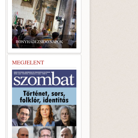
ZSIDÓ GASZTRONÓMIAI
TALÁLKOZÓ A BONYHÁDI
ZSINAGÓGÁBAN
MEGJELENT