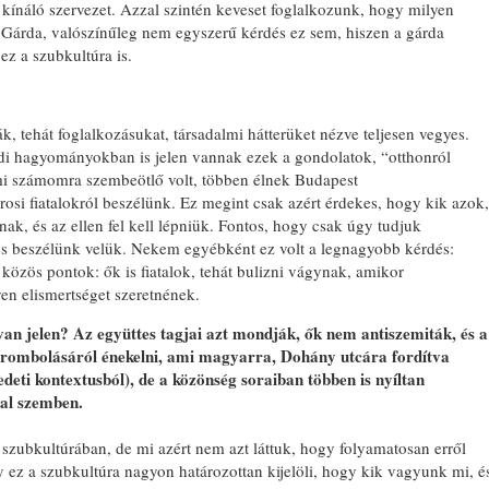
t kínáló szervezet. Azzal szintén keveset foglalkozunk, hogy milyen
r Gárda, valószínűleg nem egyszerű kérdés ez sem, hiszen a gárda
ez a szubkultúra is.
k, tehát foglalkozásukat, társadalmi hátterüket nézve teljesen vegyes.
di hagyományokban is jelen vannak ezek a gondolatok, “otthonról
Ami számomra szembeötlő volt, többen élnek Budapest
osi fiatalokról beszélünk. Ez megint csak azért érdekes, hogy kik azok,
ak, és az ellen fel kell lépniük. Fontos, hogy csak úgy tudjuk
s beszélünk velük. Nekem egyébként ez volt a legnagyobb kérdés:
közös pontok: ők is fiatalok, tehát bulizni vágynak, amikor
yen elismertséget szeretnének.
an jelen? Az együttes tagjai azt mondják, ők nem antiszemiták, és a
erombolásáról énekelni, ami magyarra, Dohány utcára fordítva
redeti kontextusból), de a közönség soraiban többen is nyíltan
kal szemben.
 szubkultúrában, de mi azért nem azt láttuk, hogy folyamatosan erről
 ez a szubkultúra nagyon határozottan kijelöli, hogy kik vagyunk mi, é