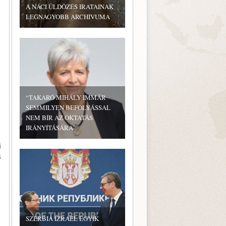
A NÁCI ÜLDÖZÉS IRATAINAK
LEGNAGYOBB ARCHÍVUMA
“TAKARÓ MIHÁLY IMMÁR
SEMMILYEN BEFOLYÁSSAL
NEM BÍR AZ OKTATÁS
IRÁNYÍTÁSÁRA”
i
s
SZERBIA IZRAEL EGYIK