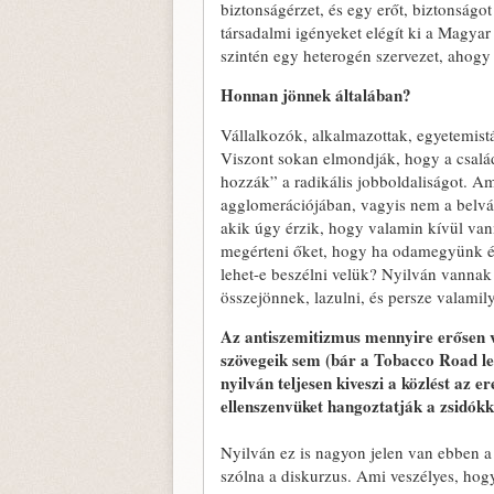
biztonságérzet, és egy erőt, biztonságo
társadalmi igényeket elégít ki a Magya
szintén egy heterogén szervezet, ahogy 
Honnan jönnek általában?
Vállalkozók, alkalmazottak, egyetemistá
Viszont sokan elmondják, hogy a csalá
hozzák” a radikális jobboldaliságot. 
agglomerációjában, vagyis nem a belvár
akik úgy érzik, hogy valamin kívül vann
megérteni őket, hogy ha odamegyünk é
lehet-e beszélni velük? Nyilván vannak 
összejönnek, lazulni, és persze valamil
Az antiszemitizmus mennyire erősen v
szövegeik sem (bár a Tobacco Road l
nyilván teljesen kiveszi a közlést az e
ellenszenvüket hangoztatják a zsidók
Nyilván ez is nagyon jelen van ebben a
szólna a diskurzus. Ami veszélyes, hogy