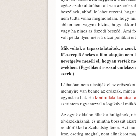
egész szubkultúrában ott van az erősza
beszélnek, abból le lehet vezetni, hog
nem tudta volna megmondani, hogy miko
abban nem vagyok biztos, hogy akkor is
vagy ha nincs az öszödi beszéd. Ami f
volt példa ilyen mérvű utcai politikai 
Mik voltak a tapasztalataitok, a zen
főszereplő énekes a film alapján nem t
nevetgélve meséli el, hogyan verték 
években. (Egyébként rosszul emlékezn
szerk.)
Láthatóan nem utasítják el az erőszakot
mennyire van benne az erőszak, mint a
egymásra hat. Ha
kontrollálatlan utcai 
szerintem ugyanazzal a logikával működte
Az egyik oldalon álltak a huligánok, ut
tévészékháznál, és mintha bosszút akar
rendőrökkel a Szabadság téren. Azt mo
lesz, esetleg meghal, nem állnak jót ma