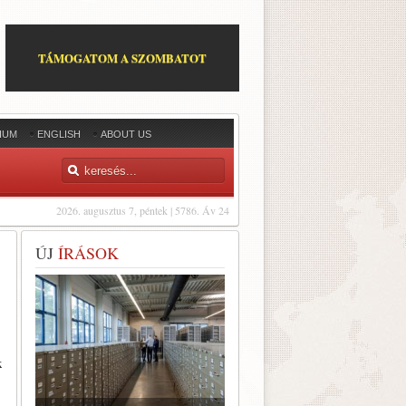
TÁMOGATOM A SZOMBATOT
IUM
ENGLISH
ABOUT US
2026. augusztus 7, péntek | 5786. Áv 24
ÚJ
ÍRÁSOK
k