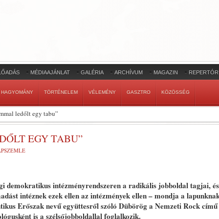
LŐADÁS
MÉDIAAJÁNLAT
GALÉRIA
ARCHÍVUM
MAGAZIN
REPERTÓR
HAGYOMÁNY
TÖRTÉNELEM
VÉLEMÉNY
GASZTRO
KÖZÖSSÉG
mmal ledőlt egy tabu”
DŐLT EGY TABU”
LAPSZEMLE
egi demokratikus intézményrendszeren a radikális jobboldal tagjai, és
madást intéznek ezek ellen az intézmények ellen – mondja a lapunkna
ntikus Erőszak nevű együttesről szóló Dübörög a Nemzeti Rock című
ógusként is a szélsőjobboldallal foglalkozik.