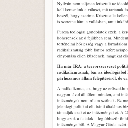
Nyilván nem teljesen letisztult az ideol
kell keresnünk a választ, mit tartanak 
beszél, hogy szerinte Krisztust le kelle
is szeretne látni a vallásban, amit inká
Furcsa teológiai gondolatok ezek, a ker
koherensek az ő fejükben sem. Mindemel
történelmi hősiesség vagy a forradalom
radikalizmusig több fontos referenciap
elnyomása ellen küzdenek, magukat elkö
Ha már IRA: a terrorszervezet politika
radikalizmusnak, bár az ideológiából
párhuzamos állam felépítéséről, de e
A radikalizmus, az, hogy az erőszakhoz
nagyon távol áll tőlem minden, ami inté
intézmények nem rólam szólnak. Ez megi
jelenlegi politikai elit iránti általáno
támadják ezeket az intézményeket. A 20
hogy azok a fiatalok – legtöbbször önhib
intézményeiből. A Magyar Gárda azért má