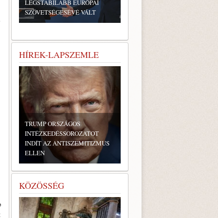
LEGSTABILABB EURÓPAI
SZÖVETSÉGESÉVÉ VÁLT
i
HÍREK-LAPSZEMLE
TRUMP ORSZÁGOS
INTÉZKEDÉSSOROZATOT
INDÍT AZ ANTISZEMITIZMUS
ELLEN
KÖZÖSSÉG
b
t