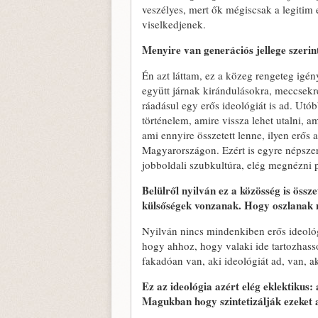
veszélyes, mert ők mégiscsak a legitim
viselkedjenek.
Menyire van generációs jellege szerin
Én azt láttam, ez a közeg rengeteg igén
együtt járnak kirándulásokra, meccsekre 
ráadásul egy erős ideológiát is ad. Utób
történelem, amire vissza lehet utalni, a
ami ennyire összetett lenne, ilyen erő
Magyarországon. Ezért is egyre népszer
jobboldali szubkultúra, elég megnézni p
Belülről nyilván ez a közösség is összet
külsőségek vonzanak. Hogy oszlanak 
Nyilván nincs mindenkiben erős ideológ
hogy ahhoz, hogy valaki ide tartozhass
fakadóan van, aki ideológiát ad, van, ak
Ez az ideológia azért elég eklektikus:
Magukban hogy szintetizálják ezeket 