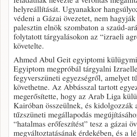
helyreállítását. Ugyanakkor hangsúly
védeni a Gázai övezetet, nem hagyjá
palesztin elnök szombaton a szaúd-aráb
folytatott tárgyalásokon az “izraeli agr
követelte.
Ahmed Abul Geit egyiptomi külügymin
Egyiptom megpróbál tárgyalni Izraell
fegyverszüneti egyezségről, amelyet t
követhetne. Az Abbásszal tartott egye
megerősítette, hogy az Arab Liga kül
Kairóban összeülnek, és kidolgozzák 
tűzszüneti megállapodás megújításáho
“hatalmas erőfeszítést” tesz a gázai öv
megváltoztatásának érdekében, és a lé