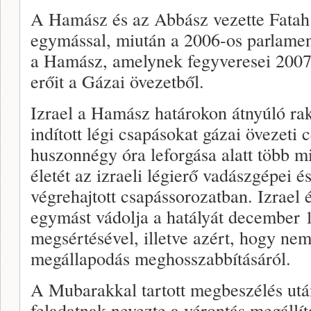
A Hamász és az Abbász vezette Fata
egymással, miután a 2006-os parlamen
a Hamász, amelynek fegyveresei 2007 
erőit a Gázai övezetből.
Izrael a Hamász határokon átnyúló ra
indított légi csapásokat gázai övezeti 
huszonnégy óra leforgása alatt több mi
életét az izraeli légierő vadászgépei és
végrehajtott csapássorozatban. Izrael
egymást vádolja a hatályát december 1
megsértésével, illetve azért, hogy ne
megállapodás meghosszabbításáról.
A Mubarakkal tartott megbeszélés ut
feladatnak nevezte a vérontás megállít