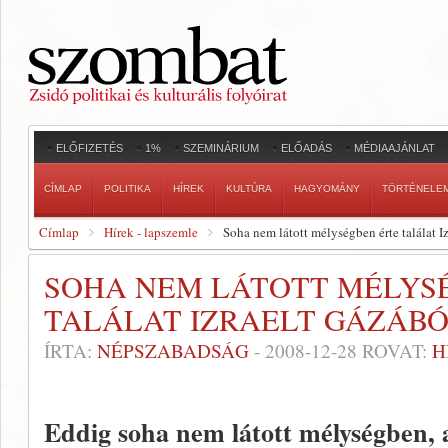
ELŐFIZETÉS
1%
SZEMINÁRIUM
ELŐADÁS
MÉDIAAJÁNLAT
CÍMLAP
POLITIKA
HÍREK
KULTÚRA
HAGYOMÁNY
TÖRTÉNELE
Címlap
Hírek - lapszemle
Soha nem látott mélységben érte találat I
SOHA NEM LÁTOTT MÉLYS
TALÁLAT IZRAELT GÁZÁB
ÍRTA:
NÉPSZABADSÁG
-
2008-12-28
ROVAT:
H
Eddig soha nem látott mélységben, a