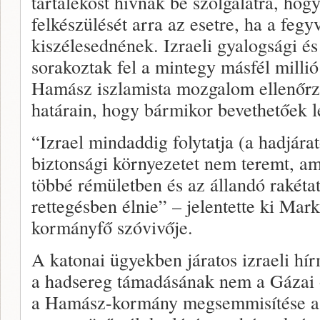
tartalékost hívnak be szolgálatra, hog
felkészülését arra az esetre, ha a feg
kiszélesednének. Izraeli gyalogsági és
sorakoztak fel a mintegy másfél millió p
Hamász iszlamista mozgalom ellenőrzé
határain, hogy bármikor bevethetőek 
“Izrael mindaddig folytatja (a hadjárat
biztonsági környezetet nem teremt, am
többé rémületben és az állandó rakéta
rettegésben élnie” – jelentette ki Mark
kormányfő szóvivője.
A katonai ügyekben járatos izraeli hí
a hadsereg támadásának nem a Gázai ö
a Hamász-kormány megsemmisítése a c