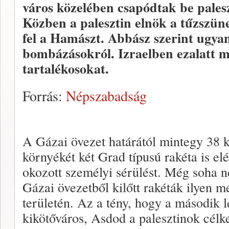
város közelében csapódtak be pales
Közben a palesztin elnök a tűzszüne
fel a Hamászt. Abbász szerint ugyan
bombázásokról. Izraelben ezalatt m
tartalékosokat.
Forrás:
Népszabadság
A Gázai övezet határától mintegy 38 
környékét két Grad típusú rakéta is e
okozott személyi sérülést. Még soha n
Gázai övezetből kilőtt rakéták ilyen m
területén. Az a tény, hogy a második 
kikötőváros, Asdod a palesztinok célke