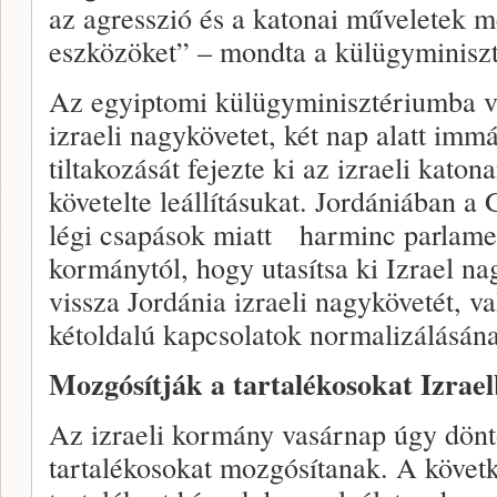
az agresszió és a katonai műveletek me
eszközöket” – mondta a külügyminiszt
Az egyiptomi külügyminisztériumba va
izraeli nagykövetet, két nap alatt imm
tiltakozását fejezte ki az izraeli katon
követelte leállításukat. Jordániában a 
légi csapások miatt harminc parlament
kormánytól, hogy utasítsa ki Izrael nag
vissza Jordánia izraeli nagykövetét, v
kétoldalú kapcsolatok normalizálásán
Mozgósítják a tartalékosokat Izrae
Az izraeli kormány vasárnap úgy dönt
tartalékosokat mozgósítanak. A köve