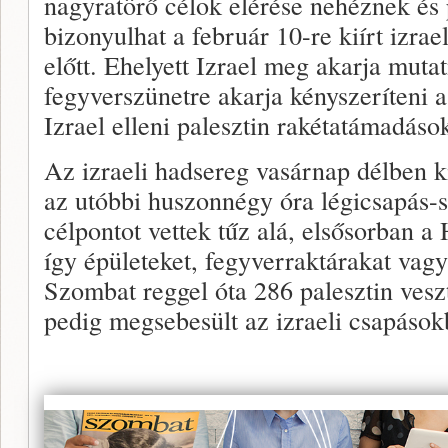
nagyratörő célok elérése nehéznek és 
bizonyulhat a február 10-re kiírt izrae
előtt. Ehelyett Izrael meg akarja mutatn
fegyverszünetre akarja kényszeríteni 
Izrael elleni palesztin rakétatámadáso
Az izraeli hadsereg vasárnap délben k
az utóbbi huszonnégy óra légicsapás-
célpontot vettek tűz alá, elsősorban a
így épületeket, fegyverraktárakat vagy
Szombat reggel óta 286 palesztin veszt
pedig megsebesült az izraeli csapások