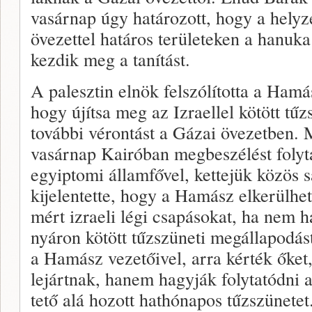
vasárnap úgy határozott, hogy a helyze
övezettel határos területeken a hanu
kezdik meg a tanítást.
A palesztin elnök felszólította a Ham
hogy újítsa meg az Izraellel kötött t
további vérontást a Gázai övezetben
vasárnap Kairóban megbeszélést foly
egyiptomi államfővel, kettejük közös s
kijelentette, hogy a Hamász elkerülhe
mért izraeli légi csapásokat, ha nem
nyáron kötött tűzszüneti megállapodás
a Hamász vezetőivel, arra kérték őket
lejártnak, hanem hagyják folytatódni a
tető alá hozott hathónapos tűzszünetet