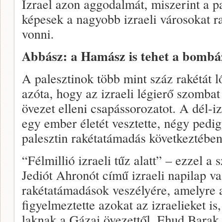
Izrael azon aggodalmát, miszerint a p
képesek a nagyobb izraeli városokat r
vonni.
Abbász: a Hamász is tehet a bombá
A palesztinok több mint száz rakétát lő
azóta, hogy az izraeli légierő szomba
övezet elleni csapássorozatot. A dél-iz
egy ember életét vesztette, négy ped
palesztin rakétatámadás következtében
“Félmillió izraeli tűz alatt” – ezzel a
Jediót Ahronót című izraeli napilap va
rakétatámadások veszélyére, amelyre 
figyelmeztette azokat az izraelieket is
laknak a Gázai övezettől. Ehud Barak 