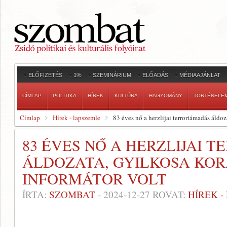
ELŐFIZETÉS
1%
SZEMINÁRIUM
ELŐADÁS
MÉDIAAJÁNLAT
CÍMLAP
POLITIKA
HÍREK
KULTÚRA
HAGYOMÁNY
TÖRTÉNELE
Címlap
Hírek - lapszemle
83 éves nő a herzlijai terrortámadás áldo
83 ÉVES NŐ A HERZLIJAI 
ÁLDOZATA, GYILKOSA KO
INFORMÁTOR VOLT
ÍRTA:
SZOMBAT
-
2024-12-27
ROVAT:
HÍREK 