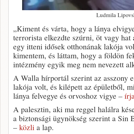
Ludmila Lipovs
„Kiment és várta, hogy a lánya elvigy
terrorista elkezdte szúrni, öt vagy ha
egy itteni idősek otthonának lakója vol
kimentem, és láttam, hogy a földön f
intézmény egyik meg nem nevezett alk
A Walla hírportál szerint az asszony 
lakója volt, és kilépett az épületből, 
lánya felvegye és orvoshoz vigye –
írj
A palesztin, aki ma reggel halálra kése
a biztonsági ügynökség szerint a Sin B
–
közli
a lap.