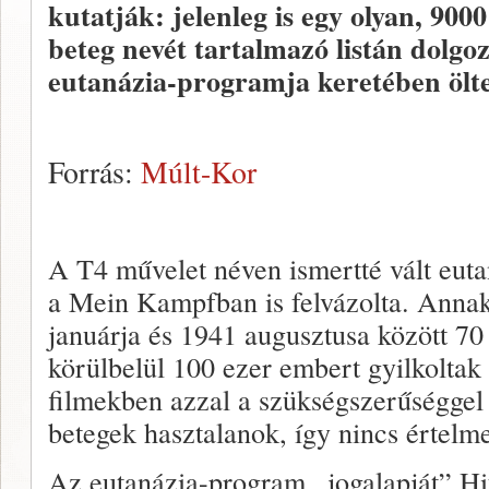
kutatják: jelenleg is egy olyan, 9000
beteg nevét tartalmazó listán dolgoz
eutanázia-programja keretében öl
Forrás:
Múlt-Kor
A T4 művelet néven ismertté vált eut
a Mein Kampfban is felvázolta. Annak
januárja és 1941 augusztusa között 70
körülbelül 100 ezer embert gyilkoltak
filmekben azzal a szükségszerűséggel 
betegek hasztalanok, így nincs értelme
Az eutanázia-program „jogalapját” Hitl