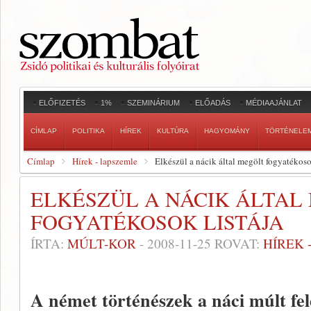
ELŐFIZETÉS
1%
SZEMINÁRIUM
ELŐADÁS
MÉDIAAJÁNLAT
CÍMLAP
POLITIKA
HÍREK
KULTÚRA
HAGYOMÁNY
TÖRTÉNELE
Címlap
Hírek - lapszemle
Elkészül a nácik által megölt fogyatékoso
ELKÉSZÜL A NÁCIK ÁLTAL
FOGYATÉKOSOK LISTÁJA
ÍRTA:
MÚLT-KOR
-
2008-11-25
ROVAT:
HÍREK 
A német történészek a náci múlt fele