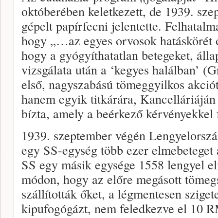
októberében keletkezett, de 1939. sze
gépelt papírfecni jelentette. Felhatal
hogy „…az egyes orvosok hatáskörét 
hogy a gyógyíthatatlan betegeket, áll
vizsgálata után a ‘kegyes halálban’ (
első, nagyszabású tömeggyilkos akció
hanem egyik titkárára, Kancelláriáján 
bízta, amely a beérkező kérvényekkel 
1939. szeptember végén Lengyelorsz
egy SS-egység több ezer elmebeteget 
SS egy másik egysége 1558 lengyel el
módon, hogy az előre megásott tömeg
szállították őket, a légmentesen sziget
kipufogógázt, nem feledkezve el 10 R