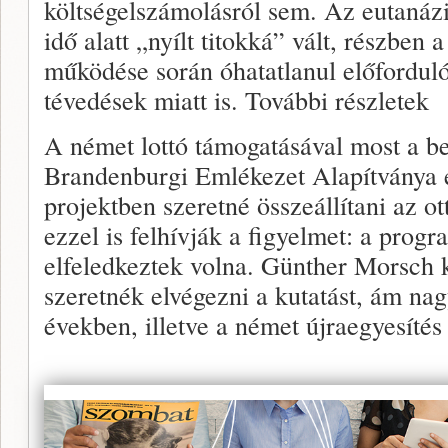
költségelszámolásról sem. Az eutanáz
idő alatt „nyílt titokká” vált, részben 
működése során óhatatlanul előforduló
tévedések miatt is. További részletek
A német lottó támogatásával most a ber
Brandenburgi Emlékezet Alapítványa e
projektben szeretné összeállítani az ot
ezzel is felhívják a figyelmet: a prog
elfeledkeztek volna. Günther Morsch k
szeretnék elvégezni a kutatást, ám nag
években, illetve a német újraegyesítés 