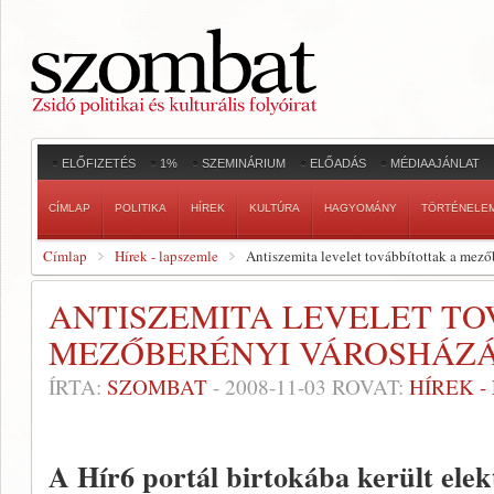
ELŐFIZETÉS
1%
SZEMINÁRIUM
ELŐADÁS
MÉDIAAJÁNLAT
CÍMLAP
POLITIKA
HÍREK
KULTÚRA
HAGYOMÁNY
TÖRTÉNELE
Címlap
Hírek - lapszemle
Antiszemita levelet továbbítottak a mező
ANTISZEMITA LEVELET TO
MEZŐBERÉNYI VÁROSHÁZ
ÍRTA:
SZOMBAT
-
2008-11-03
ROVAT:
HÍREK 
A Hír6 portál birtokába került elek