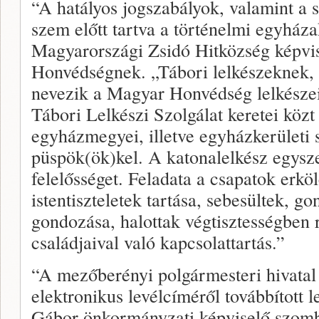
“A hatályos jogszabályok, valamint a s
szem előtt tartva a történelmi egyházak
Magyarországi Zsidó Hitközség képvis
Honvédségnek. „Tábori lelkészeknek,
nevezik a Magyar Honvédség lelkészei
Tábori Lelkészi Szolgálat keretei közt
egyházmegyei, illetve egyházkerületi s
püspök(ök)kel. A katonalelkész egysze
felelősséget. Feladata a csapatok erköl
istentiszteletek tartása, sebesültek, g
gondozása, halottak végtisztességben r
családjaival való kapcsolattartás.”
“A mezőberényi polgármesteri hivatal
elektronikus levélcíméről továbbított
Gábor önkormányzati képviselő szomba