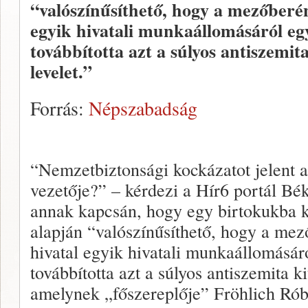
“valószínűsíthető, hogy a mezőberén
egyik hivatali munkaállomásáról egy
továbbította azt a súlyos antiszemita
levelet.”
Forrás:
Népszabadság
“Nemzetbiztonsági kockázatot jelent 
vezetője?” – kérdezi a Hír6 portál Bé
annak kapcsán, hogy egy birtokukba ke
alapján “valószínűsíthető, hogy a mez
hivatal egyik hivatali munkaállomásáró
továbbította azt a súlyos antiszemita ki
amelynek „főszereplője” Fröhlich Rób