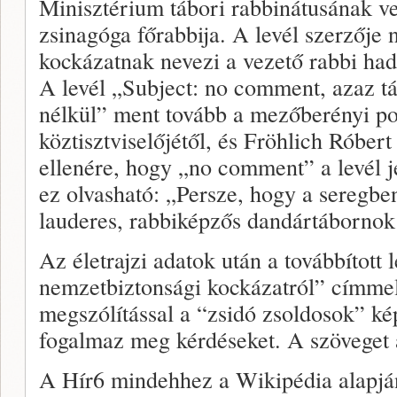
Minisztérium tábori rabbinátusának ve
zsinagóga főrabbija. A levél szerzője
kockázatnak nevezi a vezető rabbi had
A levél „Subject: no comment, azaz t
nélkül” ment tovább a mezőberényi po
köztisztviselőjétől, és Fröhlich Róbert
ellenére, hogy „no comment” a levél je
ez olvasható: „Persze, hogy a seregben
lauderes, rabbiképzős dandártábornok 
Az életrajzi adatok után a továbbított
nemzetbiztonsági kockázatról” címme
megszólítással a “zsidó zsoldosok” ké
fogalmaz meg kérdéseket. A szöveget 
A Hír6 mindehhez a Wikipédia alapján