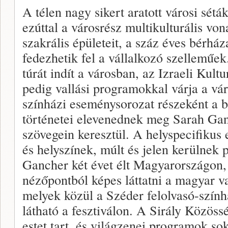
A télen nagy sikert aratott városi sét
ezúttal a városrész multikulturális von
szakrális épületeit, a száz éves bérház
fedezhetik fel a vállalkozó szelleműe
túrát indít a városban, az Izraeli Kult
pedig vallási programokkal várja a vá
színházi eseménysorozat részeként a 
történetei elevenednek meg Sarah Ga
szövegein keresztül. A helyspecifiku
és helyszínek, múlt és jelen kerülnek
Gancher két évet élt Magyarországon,
nézőpontból képes láttatni a magyar v
melyek közül a Széder felolvasó-színhá
látható a fesztiválon. A Sirály Közöss
estet tart, és világzenei programok s