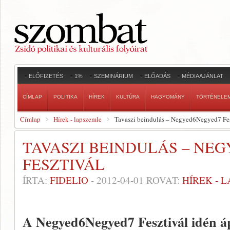
ELŐFIZETÉS
1%
SZEMINÁRIUM
ELŐADÁS
MÉDIAAJÁNLAT
CÍMLAP
POLITIKA
HÍREK
KULTÚRA
HAGYOMÁNY
TÖRTÉNELE
Címlap
Hírek - lapszemle
Tavaszi beindulás – Negyed6Negyed7 Fes
TAVASZI BEINDULÁS – NE
FESZTIVÁL
ÍRTA:
FIDELIO
-
2012-04-01
ROVAT:
HÍREK - 
A Negyed6Negyed7 Fesztivál idén ápri