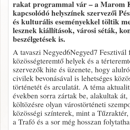
rakat programmal vár – a Marom K
kapcsolódó helyszínek szervezői Pé
és kulturális eseményekkel töltik m
lesznek kiállítások, városi séták, k
beszélgetések is.
A tavaszi Negyed6Negyed7 Fesztivál 
közösségteremtő helyek és a térteremt
szervezők hite és üzenete, hogy alulr
civilek bevonásával is lehetséges közö
történetét és arculatát. A téma aktuali
években sorra zártak be, alakultak át,
költözésre olyan várostörténeti szemp
közösségi színterek, mint a Tűzraktér,
a Trafó és a sor még hosszan folytatha