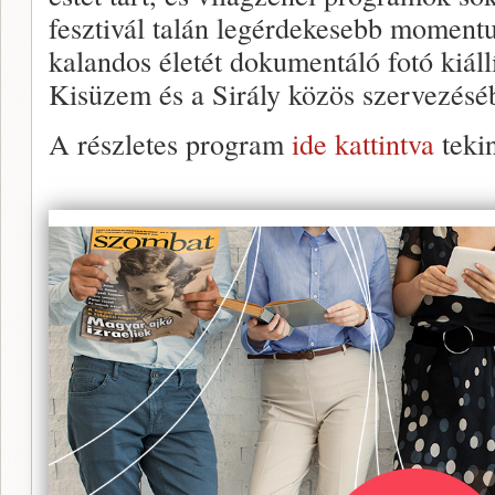
fesztivál talán legérdekesebb moment
kalandos életét dokumentáló fotó kiállí
Kisüzem és a Sirály közös szervezésé
A részletes program
ide kattintva
teki